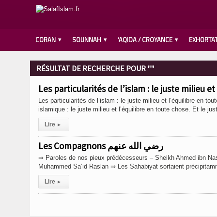
CORAN
SOUNNAH
‘AQIDA / CROYANCE
EXHORTA
RÉSULTAT DE RECHERCHE POUR ""
Les particularités de l’islam : le juste milieu e
Les particularités de l’islam : le juste milieu et l’équilibre e
islamique : le juste milieu et l’équilibre en toute chose. Et le jus
Lire
▸
Les Compagnons رضي الله عنهم
⇒ Paroles de nos pieux prédécesseurs – Sheikh Ahmed ibn Nas
Muhammed Sa’id Raslan ⇒ Les Sahabiyat sortaient précipitamme
Lire
▸