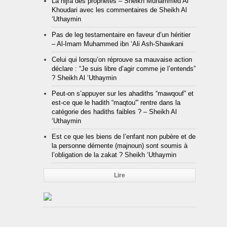
La hijra des prophètes – Sheikh Muhammed Al
Khoudari avec les commentaires de Sheikh Al
‘Uthaymin
Pas de leg testamentaire en faveur d’un héritier
– Al-Imam Muhammed ibn ‘Ali Ash-Shawkani
Celui qui lorsqu’on réprouve sa mauvaise action
déclare : “Je suis libre d’agir comme je l’entends”
? Sheikh Al ‘Uthaymin
Peut-on s’appuyer sur les ahadiths “mawqouf” et
est-ce que le hadith “maqtou'” rentre dans la
catégorie des hadiths faibles ? – Sheikh Al
‘Uthaymin
Est ce que les biens de l’enfant non pubère et de
la personne démente (majnoun) sont soumis à
l’obligation de la zakat ? Sheikh ‘Uthaymin
Lire