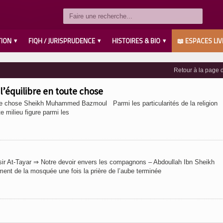
TION
FIQH / JURISPRUDENCE
HISTOIRES & BIO
📖 ESPACES LIV
LES COMPAGNONS رضي الله عنهم
SAVANTS / IMAMS رحمهم الله
LES PROPHÈTES عليهم السلام
MUHAMMED صلى الله عليه وسلم
AHL L’BAYT رضي الله عنهم
Retour à la page d
t l’équilibre en toute chose
n toute chose Sheikh Muhammed Bazmoul Parmi les particularités de la religion
te milieu figure parmi les
ir At-Tayar ⇒ Notre devoir envers les compagnons – Abdoullah Ibn Sheikh
nt de la mosquée une fois la prière de l’aube terminée