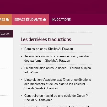
RES 📚
ESPACE ÉTUDIANTS 🎓
INVOCATIONS
'accueil
Les dernières traductions
Paroles en or du Sheikh Al Fawzan
Je souhaite ouvrir un commerce pour y vendre
des parfums – Sheikh Al Fawzan
La circoncision après le décès – Fatawa al lajna
ad da’ima
L’interdiction d’assister aux fêtes et célébrations
des mécréants et de les aider à les célébrer –
Sheikh Saleh Al Fawzan
Construire un masjid ou une école de Quran ? –
Sheikh Al ‘Uthaymin