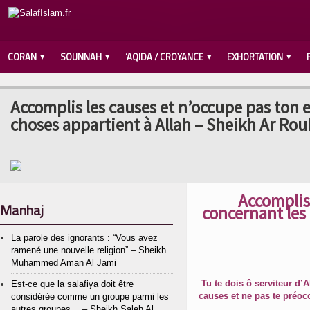
CORAN
SOUNNAH
‘AQIDA / CROYANCE
EXHORTATION
Accomplis les causes et n’occupe pas ton es
choses appartient à Allah – Sheikh Ar Rou
Accomplis 
Manhaj
concernant les 
La parole des ignorants : “Vous avez
ramené une nouvelle religion” – Sheikh
Muhammed Aman Al Jami
Tu te dois ô serviteur d’A
Est-ce que la salafiya doit être
considérée comme un groupe parmi les
autres groupes… – Sheikh Saleh Al