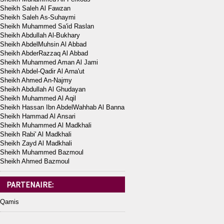
Sheikh Saleh Al Fawzan
Sheikh Saleh As-Suhaymi
Sheikh Muhammed Sa'id Raslan
Sheikh Abdullah Al-Bukhary
Sheikh AbdelMuhsin Al Abbad
Sheikh AbderRazzaq Al Abbad
Sheikh Muhammed Aman Al Jami
Sheikh Abdel-Qadir Al Arna'ut
Sheikh Ahmed An-Najmy
Sheikh Abdullah Al Ghudayan
Sheikh Muhammed Al Aqil
Sheikh Hassan Ibn AbdelWahhab Al Banna
Sheikh Hammad Al Ansari
Sheikh Muhammed Al Madkhali
Sheikh Rabi' Al Madkhali
Sheikh Zayd Al Madkhali
Sheikh Muhammed Bazmoul
Sheikh Ahmed Bazmoul
PARTENAIRE:
Qamis