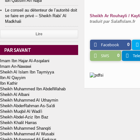
ibn Qassim An Najdi
Le conseil au détenteur de l’autorité doit
se faire en privé – Sheikh Rabi’ Al
Sheikh Ar Rouhayli / Kayf
Madkhali
traduit par SalafIslam.fr
Lire
Facebook
0
PAR SAVANT
SMS
0
Tel
Imam Ibn Hajar Al-Asqalani
Imam An-Nawawi
Sheikh Al Islam Ibn Taymiyya
Ibn Al Qayyim
Ibn Kathir
Sheikh Muhammed Ibn AbdelWahab
Sheikh Al Albani
Sheikh Muhammed Al Uthaymin
Sheikh AbderRahman As-Sa'di
Sheikh Muqbil Al Wadi'i
Sheikh Abdel-Aziz Ibn Baz
Sheikh Khalil Harras
Sheikh Muhammed Shanqiti
Sheikh Muhammed Al Wusabi
Sheikh Muhammed Ali Ferkous