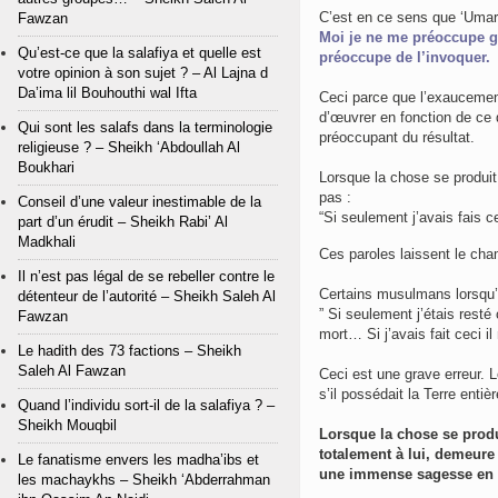
Fawzan
Moi je ne me préoccupe gu
Qu’est-ce que la salafiya et quelle est
préoccupe de l’invoquer.
votre opinion à son sujet ? – Al Lajna d
Da’ima lil Bouhouthi wal Ifta
Ceci parce que l’exaucement est l’œuvre d’Allah عز وجل, 
d’œuvrer en fonction de ce 
Qui sont les salafs dans la terminologie
préoccupant du résultat.
religieuse ? – Sheikh ‘Abdoullah Al
Boukhari
Lorsque la chose se produit et que 
pas :
Conseil d’une valeur inestimable de la
“Si seulement j’avais fais 
part d’un érudit – Sheikh Rabi’ Al
Madkhali
Ces paroles laissent le cham
Il n’est pas légal de se rebeller contre le
Certains musulmans lorsqu’il
détenteur de l’autorité – Sheikh Saleh Al
” Si seulement j’étais resté
Fawzan
mort… Si j’avais fait ceci il
Le hadith des 73 factions – Sheikh
Saleh Al Fawzan
Ceci est une grave erreur.
s’il possédait la Terre entièr
Quand l’individu sort-il de la salafiya ? –
Sheikh Mouqbil
Lorsque la chose se produit, le
totalement à lui, demeure confiant en Allah عز وجل et s
Le fanatisme envers les madha’ibs et
une immense sagesse en
les machaykhs – Sheikh ‘Abderrahman