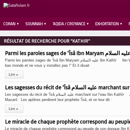
CORAN
SOUNNAH
‘AQIDA / CROYANCE
EXHORTATION
RÉSULTAT DE RECHERCHE POUR "KATHIR"
Parmi les paroles sages de ‘Îsâ Ibn Maryam عليه السلام Ibn Kathîr Ibn Wahb rapporte d’après Yahyâ Ibn Sa’îd que ‘Îsâ disait : • “Traversez ce
bas monde et ne vous y installez pas !” Et il disait
Lire
▸
Les sagesses du récit de ‘Îsâ ام
Les sagesses du récit de ‘Îsâ عليه السلام marchant sur l’eau Ibn Kathîr Abû Bakr Ibn Abî Ad-Dunyâ rapporte d’après […] Bikr Ibn ‘Abd Allah Al-
Mazanî : Les apôtres perdirent leur prophète ‘Îsâ, et on leur dit :
Lire
▸
Le miracle de chaque prophète correspond au peuple
Le miracle de chaque prophète correspond au peuple de son époque Ibn 