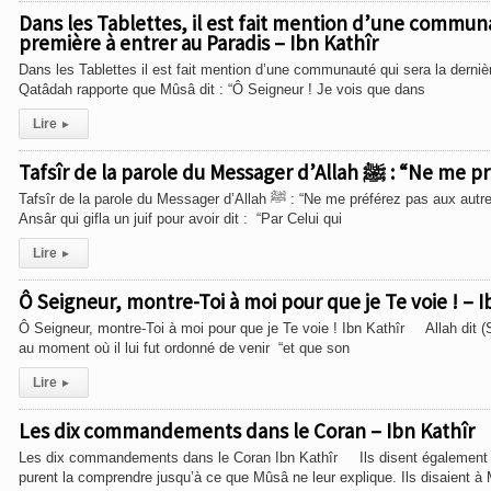
Dans les Tablettes, il est fait mention d’une communau
première à entrer au Paradis – Ibn Kathîr
Dans les Tablettes il est fait mention d’une communauté qui sera la derni
Qatâdah rapporte que Mûsâ dit : “Ô Seigneur ! Je vois que dans
Lire
▸
Tafsîr de la parole 
Tafsîr de la parole du Messager d’Allah ﷺ : “Ne me préférez pas aux autres prophètes” Ibn Kathîr Abû Sa’îd Al-Khudhrî rapporte dans le récit du
Ansâr qui gifla un juif pour avoir dit : “Par Celui qui
Lire
▸
Ô Seigneur, montre-Toi à moi pour que je Te voie ! – I
Ô Seigneur, montre-Toi à moi pour que je Te voie ! Ibn Kathîr Allah dit (S
au moment où il lui fut ordonné de venir “et que son
Lire
▸
Les dix commandements dans le Coran – Ibn Kathîr
Les dix commandements dans le Coran Ibn Kathîr Ils disent également que 
purent la comprendre jusqu’à ce que Mûsâ ne leur explique. Ils disaient 