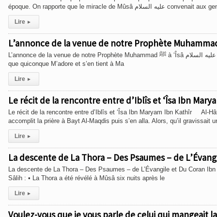
époque. On rapporte que le miracle de Mûsâ ليه السلام
Lire
▸
L’annonce de la venue de notre Prophète Muhammad ﷺ à ‘Îsâ عليه السلام Ibn Kathîr Ô ‘Îsâ ! J’ai décrété le jour où J’ai créé les cieux et la terre
que quiconque M’adore et s’en tient à Ma
Lire
▸
Le récit de la rencontre entre d’Iblîs et ‘Îsa Ibn Mary
Le récit de la rencontre entre d’Iblîs et ‘Îsa Ibn Maryam Ibn Kathîr Al-
accomplit la prière à Bayt Al-Maqdis puis s’en alla. Alors, qu’il gravissait 
Lire
▸
La descente de La Thora – Des Psaumes – de L’Évangi
La descente de La Thora – Des Psaumes – de L’Évangile et Du Coran Ibn
Sâlih : • La Thora a été révélé à Mûsâ six nuits après le
Lire
▸
Voulez-vous que je vous parle de celui qui mangeait la