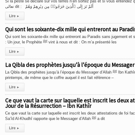
Si la peste se déclare sur vos terres n’en sortez pas et si vous entendez qu’el
تعالى dit : أَلَمْ تَرَ إِلَى ٱلَّذِينَ خَرَجُوا۟ مِن دِيَٰرِهِمْ وَهُمْ
Lire
▸
Qui sont les soixante-dix mille qui entreront au Parad
Qui sont les soixante-dix mille qui entreront au Paradis sans jugement e
: Un jour, le Prophète ﷺ vint à nous et dit : On m’a présenté les
Lire
▸
La Qibla des prophètes jusqu’à l’époque du Messager d’Allah ﷺ Ibn Kathîr Ce dôme fut élevé le premier jour de leur calendrier, le premier jour du
printemps, de même que le coffre auquel il est fait référence –
Lire
▸
Ce que vaut la carte sur laquelle est inscrit les deux a
Jour de la Résurrection – Ibn Kathîr
Ce que vaut la carte sur laquelle est inscrit les deux attestations de foi 
Sa’îd Al-Khudhî rapporte que le Messager d’Allah ﷺ a dit
Lire
▸