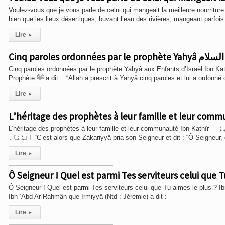
Voulez-vous que je vous parle de celui qui mangeait la meilleure nourritur
bien que les lieux désertiques, buvant l’eau des rivières, mangeant parfois
Lire
▸
Cinq paroles ordonnées par le prophète Yahyâ aux Enfants d’Israël Ibn Ka
Prophète ﷺ a dit : “Allah a prescrit à Yahyâ cinq paroles et lui a ordonné
Lire
▸
L’héritage des prophètes à leur famille et leur comm
L’héritage des prophètes à leur famille et leur communauté Ibn Kathîr هُنَالِكَ دَعَا زَكَرِيَّا رَبَّهُۥ ۖ قَالَ رَبِّ هَبْ لِى مِن لَّدُنكَ ذُرِّيَّةًۭ طَيِّبَةً ۖ إِنَّكَ سَمِيعُ
ٱلدُّعَآءِ “C’est alors que Zakariyyâ pria son Seigneur et dit : “Ô Seigne
Lire
▸
Ô Seigneur ! Quel est parmi Tes serviteurs celui que Tu
Ô Seigneur ! Quel est parmi Tes serviteurs celui que Tu aimes le plus ? 
Ibn ‘Abd Ar-Rahmân que Irmiyyâ (Ntd : Jérémie) a dit :
Lire
▸