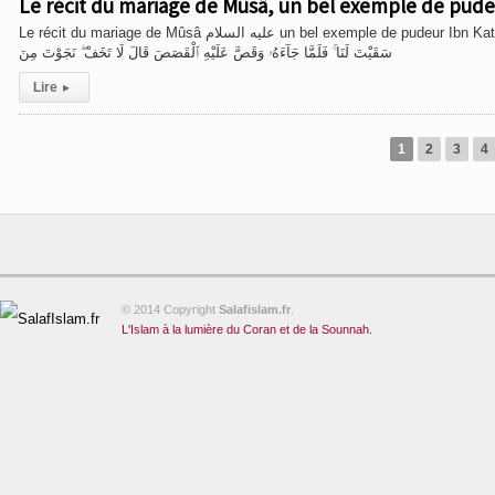
Le récit du mariage de Mûsâ, un bel exemple de pudeu
Le récit du mariage de Mûsâ عليه السلام un bel exemple de pudeur Ibn Kathîr فَجَآءَتْهُ إِحْدَىٰهُمَا تَمْشِى عَلَى ٱسْتِحْيَآءٍۢ قَالَتْ إِنَّ أَبِى يَدْعُوكَ لِيَجْزِيَكَ أَجْرَ مَا
سَقَيْتَ لَنَا ۚ فَلَمَّا جَآءَهُۥ وَقَصَّ عَلَيْهِ ٱلْقَصَصَ قَالَ لَا تَخَفْ ۖ نَجَوْتَ مِنَ
Lire
▸
1
2
3
4
© 2014 Copyright
Salafislam.fr
.
L'Islam à la lumière du Coran et de la Sounnah.