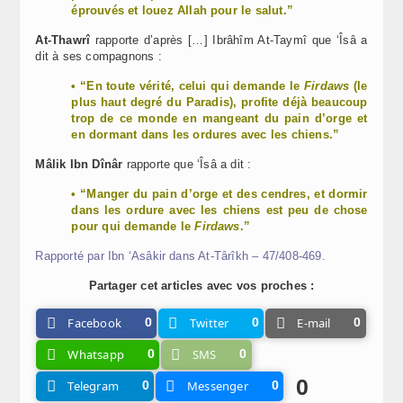
éprouvés et louez Allah pour le salut.”
At-Thawrî
rapporte d’après […] Ibrâhîm At-Taymî que ‘Îsâ a
dit à ses compagnons :
• “En toute vérité, celui qui demande le
Firdaws
(le
plus haut degré du Paradis), profite déjà beaucoup
trop de ce monde en mangeant du pain d’orge et
en dormant dans les ordures avec les chiens.”
Mâlik Ibn Dînâr
rapporte que ‘Îsâ a dit :
• “Manger du pain d’orge et des cendres, et dormir
dans les ordure avec les chiens est peu de chose
pour qui demande le
Firdaws
.”
Rapporté par Ibn ‘Asâkir dans At-Târîkh – 47/408-469.
Partager cet articles avec vos proches :
Facebook
0
Twitter
0
E-mail
0
Whatsapp
0
SMS
0
0
Telegram
0
Messenger
0