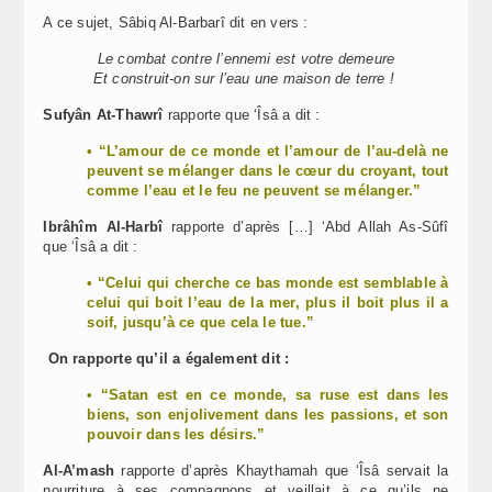
A ce sujet, Sâbiq Al-Barbarî dit en vers :
Le combat contre l’ennemi est votre demeure
Et construit-on sur l’eau une maison de terre !
Sufyân At-Thawrî
rapporte que ‘Îsâ a dit :
• “L’amour de ce monde et l’amour de l’au-delà ne
peuvent se mélanger dans le cœur du croyant, tout
comme l’eau et le feu ne peuvent se mélanger.”
Ibrâhîm Al-Harbî
rapporte d’après […] ‘Abd Allah As-Sûfî
que ‘Îsâ a dit :
• “Celui qui cherche ce bas monde est semblable à
celui qui boit l’eau de la mer, plus il boit plus il a
soif, jusqu’à ce que cela le tue.”
On rapporte qu’il a également dit :
• “Satan est en ce monde, sa ruse est dans les
biens, son enjolivement dans les passions, et son
pouvoir dans les désirs.”
Al-A’mash
rapporte d’après Khaythamah que ‘Îsâ servait la
nourriture à ses compagnons et veillait à ce qu’ils ne