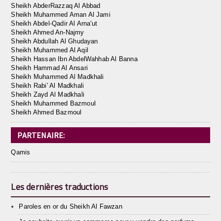
Sheikh AbderRazzaq Al Abbad
Sheikh Muhammed Aman Al Jami
Sheikh Abdel-Qadir Al Arna'ut
Sheikh Ahmed An-Najmy
Sheikh Abdullah Al Ghudayan
Sheikh Muhammed Al Aqil
Sheikh Hassan Ibn AbdelWahhab Al Banna
Sheikh Hammad Al Ansari
Sheikh Muhammed Al Madkhali
Sheikh Rabi' Al Madkhali
Sheikh Zayd Al Madkhali
Sheikh Muhammed Bazmoul
Sheikh Ahmed Bazmoul
PARTENAIRE:
Qamis
Les dernières traductions
Paroles en or du Sheikh Al Fawzan