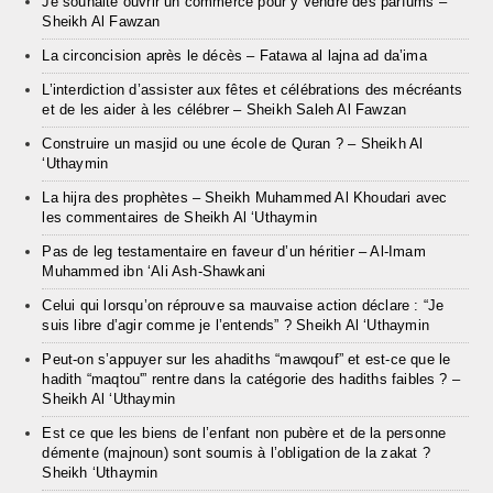
Je souhaite ouvrir un commerce pour y vendre des parfums –
Sheikh Al Fawzan
La circoncision après le décès – Fatawa al lajna ad da’ima
L’interdiction d’assister aux fêtes et célébrations des mécréants
et de les aider à les célébrer – Sheikh Saleh Al Fawzan
Construire un masjid ou une école de Quran ? – Sheikh Al
‘Uthaymin
La hijra des prophètes – Sheikh Muhammed Al Khoudari avec
les commentaires de Sheikh Al ‘Uthaymin
Pas de leg testamentaire en faveur d’un héritier – Al-Imam
Muhammed ibn ‘Ali Ash-Shawkani
Celui qui lorsqu’on réprouve sa mauvaise action déclare : “Je
suis libre d’agir comme je l’entends” ? Sheikh Al ‘Uthaymin
Peut-on s’appuyer sur les ahadiths “mawqouf” et est-ce que le
hadith “maqtou'” rentre dans la catégorie des hadiths faibles ? –
Sheikh Al ‘Uthaymin
Est ce que les biens de l’enfant non pubère et de la personne
démente (majnoun) sont soumis à l’obligation de la zakat ?
Sheikh ‘Uthaymin