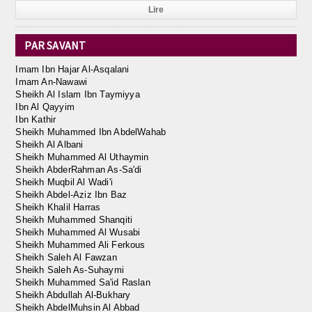
Lire
PAR SAVANT
Imam Ibn Hajar Al-Asqalani
Imam An-Nawawi
Sheikh Al Islam Ibn Taymiyya
Ibn Al Qayyim
Ibn Kathir
Sheikh Muhammed Ibn AbdelWahab
Sheikh Al Albani
Sheikh Muhammed Al Uthaymin
Sheikh AbderRahman As-Sa'di
Sheikh Muqbil Al Wadi'i
Sheikh Abdel-Aziz Ibn Baz
Sheikh Khalil Harras
Sheikh Muhammed Shanqiti
Sheikh Muhammed Al Wusabi
Sheikh Muhammed Ali Ferkous
Sheikh Saleh Al Fawzan
Sheikh Saleh As-Suhaymi
Sheikh Muhammed Sa'id Raslan
Sheikh Abdullah Al-Bukhary
Sheikh AbdelMuhsin Al Abbad