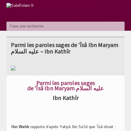
Parmi les paroles sages de ‘Îsâ Ibn Maryam
عليه السلام – Ibn Kathîr
Parmi les paroles sages
de ‘Îsâ Ibn Maryam عليه السلام
Ibn Kathîr
Ibn Wahb
rapporte d’après Yahyâ Ibn Sa’îd que ‘Îsâ disait :