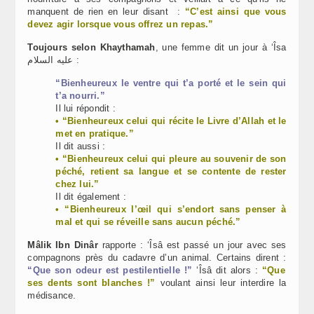
manquent de rien en leur disant :
“C’est ainsi que vous
devez agir lorsque vous offrez un repas.”
Toujours selon Khaythamah
, une femme dit un jour à ‘Îsa
عليه السلام :
“Bienheureux le ventre qui t’a porté et le sein qui
t’a nourri.”
Il lui répondit :
• “Bienheureux celui qui récite le Livre d’Allah et le
met en pratique.”
Il dit aussi :
• “Bienheureux celui qui pleure au souvenir de son
péché, retient sa langue et se contente de rester
chez lui.”
Il dit également :
• “Bienheureux l’œil qui s’endort sans penser à
mal et qui se réveille sans aucun péché.”
Mâlik Ibn Dinâr
rapporte : ‘Îsâ est passé un jour avec ses
compagnons près du cadavre d’un animal. Certains dirent :
“Que son odeur est pestilentielle !”
‘Îsâ dit alors :
“Que
ses dents sont blanches !”
voulant ainsi leur interdire la
médisance.