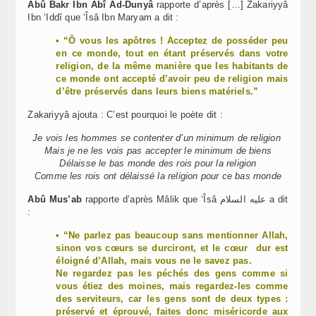
Abû Bakr Ibn Abî Ad-Dunyâ
rapporte d’après […] Zakariyyâ
Ibn ‘Iddî que ‘Îsâ Ibn Maryam a dit :
• “Ô vous les apôtres ! Acceptez de posséder peu
en ce monde, tout en étant préservés dans votre
religion, de la même manière que les habitants de
ce monde ont accepté d’avoir peu de religion mais
d’être préservés dans leurs biens matériels.”
Zakariyyâ ajouta : C’est pourquoi le poète dit :
Je vois les hommes se contenter d’un minimum de religion
Mais je ne les vois pas accepter le minimum de biens
Délaisse le bas monde des rois pour la religion
Comme les rois ont délaissé la religion pour ce bas monde
Abû Mus’ab
rapporte d’après Mâlik que ‘Îsâ عليه السلام a dit
:
•
“Ne parlez pas beaucoup sans mentionner Allah,
sinon vos cœurs se durciront, et le cœur dur est
éloigné d’Allah, mais vous ne le savez pas.
Ne regardez pas les péchés des gens comme si
vous étiez des moines, mais regardez-les comme
des serviteurs, car les gens sont de deux types :
préservé et éprouvé, faites donc miséricorde aux