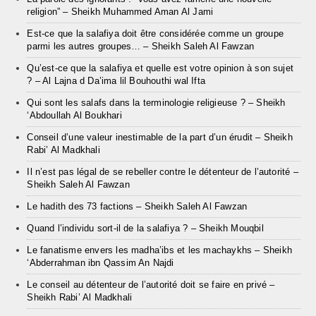
religion” – Sheikh Muhammed Aman Al Jami
Est-ce que la salafiya doit être considérée comme un groupe
parmi les autres groupes… – Sheikh Saleh Al Fawzan
Qu’est-ce que la salafiya et quelle est votre opinion à son sujet
? – Al Lajna d Da’ima lil Bouhouthi wal Ifta
Qui sont les salafs dans la terminologie religieuse ? – Sheikh
‘Abdoullah Al Boukhari
Conseil d’une valeur inestimable de la part d’un érudit – Sheikh
Rabi’ Al Madkhali
Il n’est pas légal de se rebeller contre le détenteur de l’autorité –
Sheikh Saleh Al Fawzan
Le hadith des 73 factions – Sheikh Saleh Al Fawzan
Quand l’individu sort-il de la salafiya ? – Sheikh Mouqbil
Le fanatisme envers les madha’ibs et les machaykhs – Sheikh
‘Abderrahman ibn Qassim An Najdi
Le conseil au détenteur de l’autorité doit se faire en privé –
Sheikh Rabi’ Al Madkhali