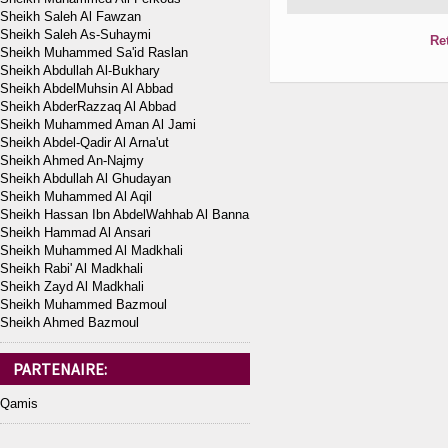
Sheikh Saleh Al Fawzan
Sheikh Saleh As-Suhaymi
Re
Sheikh Muhammed Sa'id Raslan
Sheikh Abdullah Al-Bukhary
Sheikh AbdelMuhsin Al Abbad
Sheikh AbderRazzaq Al Abbad
Sheikh Muhammed Aman Al Jami
Sheikh Abdel-Qadir Al Arna'ut
Sheikh Ahmed An-Najmy
Sheikh Abdullah Al Ghudayan
Sheikh Muhammed Al Aqil
Sheikh Hassan Ibn AbdelWahhab Al Banna
Sheikh Hammad Al Ansari
Sheikh Muhammed Al Madkhali
Sheikh Rabi' Al Madkhali
Sheikh Zayd Al Madkhali
Sheikh Muhammed Bazmoul
Sheikh Ahmed Bazmoul
PARTENAIRE:
Qamis