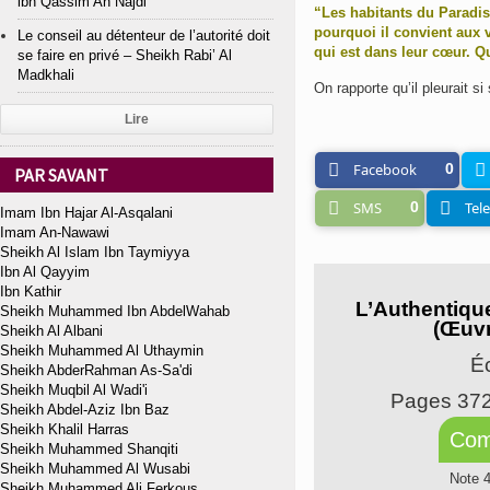
ibn Qassim An Najdi
“Les habitants du Paradis
pourquoi il convient aux 
Le conseil au détenteur de l’autorité doit
qui est dans leur cœur. Qu
se faire en privé – Sheikh Rabi’ Al
Madkhali
On rapporte qu’il pleurait si
Lire
Facebook
0
PAR SAVANT
SMS
0
Tel
Imam Ibn Hajar Al-Asqalani
Imam An-Nawawi
Sheikh Al Islam Ibn Taymiyya
Ibn Al Qayyim
Ibn Kathir
L’Authentiqu
Sheikh Muhammed Ibn AbdelWahab
(Œuvr
Sheikh Al Albani
Sheikh Muhammed Al Uthaymin
Éc
Sheikh AbderRahman As-Sa'di
Sheikh Muqbil Al Wadi'i
Pages 37
Sheikh Abdel-Aziz Ibn Baz
Sheikh Khalil Harras
Com
Sheikh Muhammed Shanqiti
Sheikh Muhammed Al Wusabi
Note 
Sheikh Muhammed Ali Ferkous