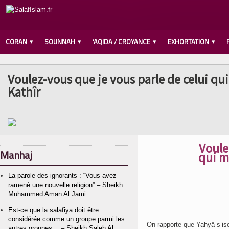
CORAN
SOUNNAH
‘AQIDA / CROYANCE
EXHORTATION
Voulez-vous que je vous parle de celui qui
Kathîr
Voule
Manhaj
qui m
La parole des ignorants : “Vous avez
ramené une nouvelle religion” – Sheikh
Muhammed Aman Al Jami
Est-ce que la salafiya doit être
considérée comme un groupe parmi les
On rapporte que Yahyâ s’isol
autres groupes… – Sheikh Saleh Al