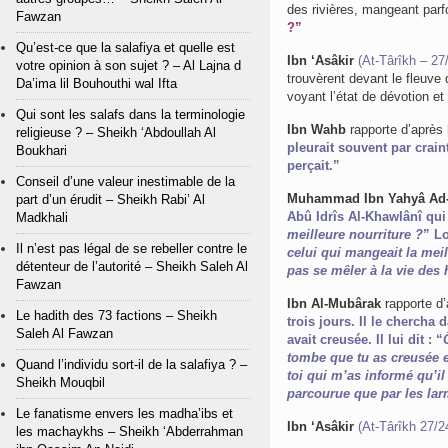
des rivières, mangeant parfoi
Fawzan
?”
Qu’est-ce que la salafiya et quelle est
Ibn ‘Asâkir
(At-Târîkh – 27
votre opinion à son sujet ? – Al Lajna d
trouvèrent devant le fleuve 
Da’ima lil Bouhouthi wal Ifta
voyant l’état de dévotion et 
Qui sont les salafs dans la terminologie
Ibn Wahb
rapporte d’après
religieuse ? – Sheikh ‘Abdoullah Al
pleurait souvent par crain
Boukhari
perçait.”
Conseil d’une valeur inestimable de la
Muhammad Ibn Yahyâ Ad-
part d’un érudit – Sheikh Rabi’ Al
Abû Idrîs Al-Khawlânî qui 
Madkhali
meilleure nourriture ?
” Lo
Il n’est pas légal de se rebeller contre le
celui qui mangeait la mei
détenteur de l’autorité – Sheikh Saleh Al
pas se mêler à la vie de
Fawzan
Ibn Al-Mubârak
rapporte d
Le hadith des 73 factions – Sheikh
trois jours. Il le chercha 
Saleh Al Fawzan
avait creusée. Il lui dit : “
tombe que tu as creusée e
Quand l’individu sort-il de la salafiya ? –
toi qui m’as informé qu’il
Sheikh Mouqbil
parcourue que par les la
Le fanatisme envers les madha’ibs et
Ibn ‘Asâkir
(At-Târîkh 27/2
les machaykhs – Sheikh ‘Abderrahman