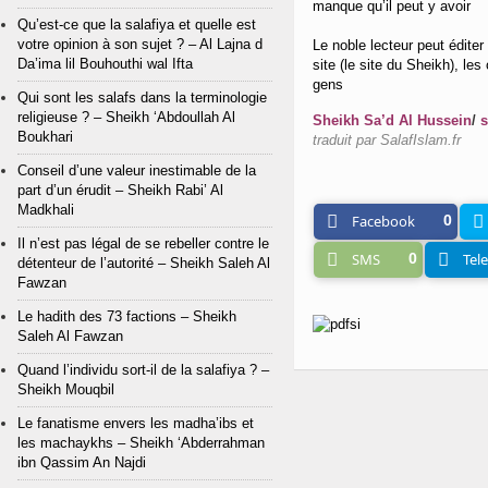
manque qu’il peut y avoir
Qu’est-ce que la salafiya et quelle est
votre opinion à son sujet ? – Al Lajna d
Le noble lecteur peut éditer
Da’ima lil Bouhouthi wal Ifta
site (le site du Sheikh), les 
gens
Qui sont les salafs dans la terminologie
religieuse ? – Sheikh ‘Abdoullah Al
Sheikh Sa’d Al Hussein
/
s
Boukhari
traduit par SalafIslam.fr
Conseil d’une valeur inestimable de la
part d’un érudit – Sheikh Rabi’ Al
Madkhali
Facebook
0
Il n’est pas légal de se rebeller contre le
SMS
0
Tel
détenteur de l’autorité – Sheikh Saleh Al
Fawzan
Le hadith des 73 factions – Sheikh
Saleh Al Fawzan
Quand l’individu sort-il de la salafiya ? –
Sheikh Mouqbil
Le fanatisme envers les madha’ibs et
les machaykhs – Sheikh ‘Abderrahman
ibn Qassim An Najdi