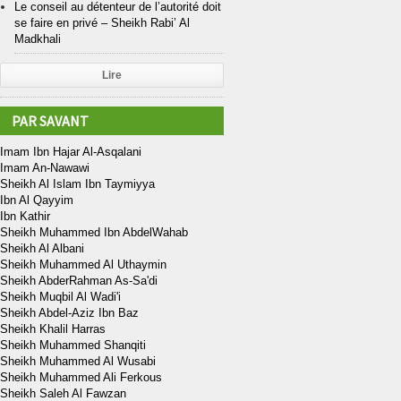
Le conseil au détenteur de l’autorité doit
se faire en privé – Sheikh Rabi’ Al
Madkhali
Lire
PAR SAVANT
Imam Ibn Hajar Al-Asqalani
Imam An-Nawawi
Sheikh Al Islam Ibn Taymiyya
Ibn Al Qayyim
Ibn Kathir
Sheikh Muhammed Ibn AbdelWahab
Sheikh Al Albani
Sheikh Muhammed Al Uthaymin
Sheikh AbderRahman As-Sa'di
Sheikh Muqbil Al Wadi'i
Sheikh Abdel-Aziz Ibn Baz
Sheikh Khalil Harras
Sheikh Muhammed Shanqiti
Sheikh Muhammed Al Wusabi
Sheikh Muhammed Ali Ferkous
Sheikh Saleh Al Fawzan