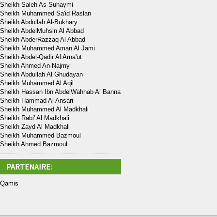
Sheikh Saleh As-Suhaymi
Sheikh Muhammed Sa'id Raslan
Sheikh Abdullah Al-Bukhary
Sheikh AbdelMuhsin Al Abbad
Sheikh AbderRazzaq Al Abbad
Sheikh Muhammed Aman Al Jami
Sheikh Abdel-Qadir Al Arna'ut
Sheikh Ahmed An-Najmy
Sheikh Abdullah Al Ghudayan
Sheikh Muhammed Al Aqil
Sheikh Hassan Ibn AbdelWahhab Al Banna
Sheikh Hammad Al Ansari
Sheikh Muhammed Al Madkhali
Sheikh Rabi' Al Madkhali
Sheikh Zayd Al Madkhali
Sheikh Muhammed Bazmoul
Sheikh Ahmed Bazmoul
PARTENAIRE:
Qamis