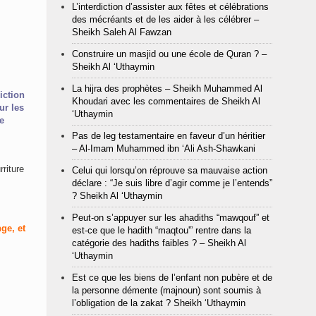
L’interdiction d’assister aux fêtes et célébrations
des mécréants et de les aider à les célébrer –
Sheikh Saleh Al Fawzan
Construire un masjid ou une école de Quran ? –
Sheikh Al ‘Uthaymin
La hijra des prophètes – Sheikh Muhammed Al
iction
Khoudari avec les commentaires de Sheikh Al
ur les
‘Uthaymin
e
Pas de leg testamentaire en faveur d’un héritier
– Al-Imam Muhammed ibn ‘Ali Ash-Shawkani
riture
Celui qui lorsqu’on réprouve sa mauvaise action
déclare : “Je suis libre d’agir comme je l’entends”
? Sheikh Al ‘Uthaymin
Peut-on s’appuyer sur les ahadiths “mawqouf” et
ge, et
est-ce que le hadith “maqtou'” rentre dans la
catégorie des hadiths faibles ? – Sheikh Al
‘Uthaymin
Est ce que les biens de l’enfant non pubère et de
la personne démente (majnoun) sont soumis à
l’obligation de la zakat ? Sheikh ‘Uthaymin