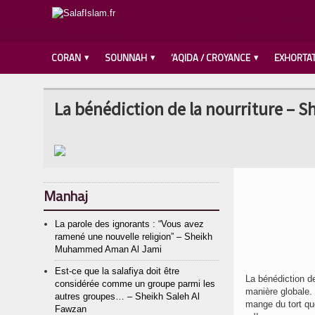
CORAN
SOUNNAH
‘AQIDA / CROYANCE
EXHORTA
La bénédiction de la nourriture – S
Manhaj
La parole des ignorants : “Vous avez
ramené une nouvelle religion” – Sheikh
Muhammed Aman Al Jami
Est-ce que la salafiya doit être
La bénédiction de la
considérée comme un groupe parmi les
manière globale. 
autres groupes… – Sheikh Saleh Al
mange du tort que p
Fawzan