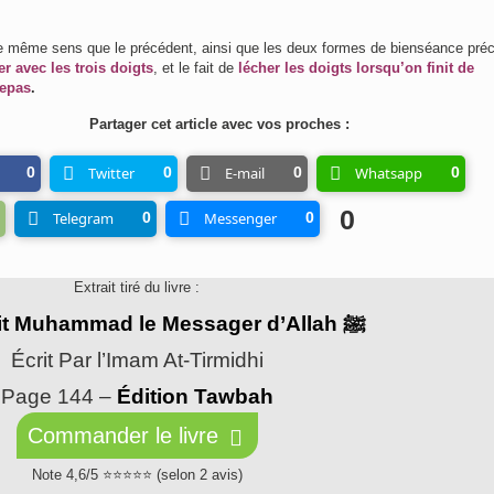
le même sens que le précédent, ainsi que les deux formes de bienséance préc
r avec les trois doigts
, et le fait de
lécher les doigts lorsqu’on finit de
epas
.
Partager cet article avec vos proches :
0
Twitter
0
E-mail
0
Whatsapp
0
0
Telegram
0
Messenger
0
Extrait tiré du livre :
Ainsi etait Muhammad le Messager d’Allah ﷺ
Écrit Par l’Imam At-Tirmidhi
Page 144 –
Édition Tawbah
Commander le livre
Note 4,6/5 ⭐⭐⭐⭐⭐ (selon 2 avis)