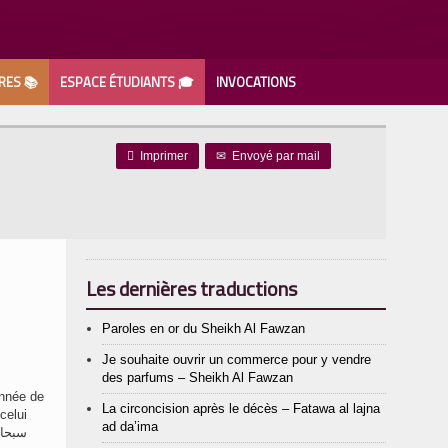
RES 📚
ESPACE ÉTUDIANTS 🎓
INVOCATIONS

Imprimer
✉
Envoyé par mail
Les dernières traductions
Paroles en or du Sheikh Al Fawzan
Je souhaite ouvrir un commerce pour y vendre
des parfums – Sheikh Al Fawzan
La circoncision après le décès – Fatawa al lajna
celui
ad da’ima