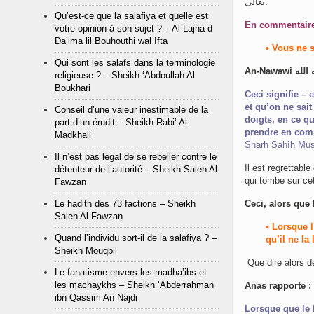
تعالى.
Qu’est-ce que la salafiya et quelle est
votre opinion à son sujet ? – Al Lajna d
Da’ima lil Bouhouthi wal Ifta
• Vous ne s
Qui sont les salafs dans la terminologie
religieuse ? – Sheikh ‘Abdoullah Al
Boukhari
Ceci signifie –
et qu’on ne sait
Conseil d’une valeur inestimable de la
doigts, en ce qu
part d’un érudit – Sheikh Rabi’ Al
prendre en compt
Madkhali
Sharh Sahîh Musl
Il n’est pas légal de se rebeller contre le
Il est regrettabl
détenteur de l’autorité – Sheikh Saleh Al
qui tombe sur ce
Fawzan
Le hadith des 73 factions – Sheikh
Saleh Al Fawzan
• Lorsque l
Quand l’individu sort-il de la salafiya ? –
qu’il ne la
Sheikh Mouqbil
Que dire alors d
Le fanatisme envers les madha’ibs et
les machaykhs – Sheikh ‘Abderrahman
Anas rapporte :
ibn Qassim An Najdi