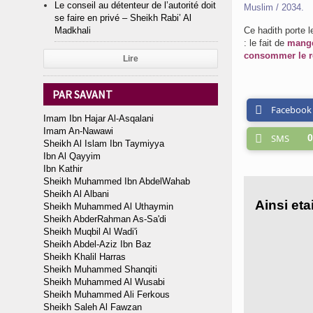
Le conseil au détenteur de l’autorité doit
Muslim / 2034.
se faire en privé – Sheikh Rabi’ Al
Madkhali
Ce hadith porte 
:
le fait de
mange
consommer le r
Lire
PAR SAVANT
Facebook
Imam Ibn Hajar Al-Asqalani
Imam An-Nawawi
SMS
0
Sheikh Al Islam Ibn Taymiyya
Ibn Al Qayyim
Ibn Kathir
Sheikh Muhammed Ibn AbdelWahab
Sheikh Al Albani
Sheikh Muhammed Al Uthaymin
Sheikh AbderRahman As-Sa'di
Sheikh Muqbil Al Wadi'i
Sheikh Abdel-Aziz Ibn Baz
Sheikh Khalil Harras
Sheikh Muhammed Shanqiti
Sheikh Muhammed Al Wusabi
Sheikh Muhammed Ali Ferkous
Sheikh Saleh Al Fawzan