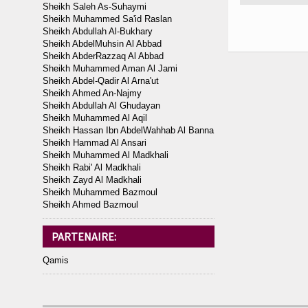
Sheikh Saleh As-Suhaymi
Sheikh Muhammed Sa'id Raslan
Sheikh Abdullah Al-Bukhary
Sheikh AbdelMuhsin Al Abbad
Sheikh AbderRazzaq Al Abbad
Sheikh Muhammed Aman Al Jami
Sheikh Abdel-Qadir Al Arna'ut
Sheikh Ahmed An-Najmy
Sheikh Abdullah Al Ghudayan
Sheikh Muhammed Al Aqil
Sheikh Hassan Ibn AbdelWahhab Al Banna
Sheikh Hammad Al Ansari
Sheikh Muhammed Al Madkhali
Sheikh Rabi' Al Madkhali
Sheikh Zayd Al Madkhali
Sheikh Muhammed Bazmoul
Sheikh Ahmed Bazmoul
PARTENAIRE:
Qamis