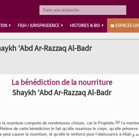
TION
FIQH / JURISPRUDENCE
HISTOIRES & BIO
📖 ESPACES LIV
LES COMPAGNONS رضي الله عنهم
SAVANTS / IMAMS رحمهم الله
LES PROPHÈTES عليهم السلام
MUHAMMED صلى الله عليه وسلم
AHL L’BAYT رضي الله عنهم
haykh ‘Abd Ar-Razzaq Al-Badr
La bénédiction de la nourriture
Shaykh ‘Abd Ar-Razzaq Al-Badr
 nourriture comporte de nombreuses choses, car le Prophète ﷺ l’a mentionnée de
Relève de cette bénédiction le fait qu’elle nourrisse le corps, qu’elle préserve 
eut causer la nourriture, et qu’elle le renforce pour l’obéissance à Allah سبحانه و