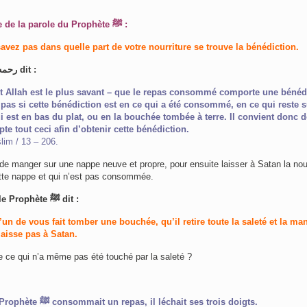
En commentaire de la parole du Prophète ﷺ :
avez pas dans quelle part de votre nourriture se trouve la bénédiction.
An-Nawawi رحمه الله dit :
 et Allah est le plus savant – que le repas consommé comporte une bénéd
 pas si cette bénédiction est en ce qui a été consommé, en ce qui reste s
i est en bas du plat, ou en la bouchée tombée à terre. Il convient donc d
e tout ceci afin d’obtenir cette bénédiction.
im / 13 – 206.
e de manger sur une nappe neuve et propre, pour ensuite laisser à Satan la nour
tte nappe et qui n’est pas consommée.
Ceci, alors que le Prophète ﷺ dit :
’un de vous fait tomber une bouchée, qu’il retire toute la saleté et la man
 laisse pas à Satan.
e ce qui n’a même pas été touché par la saleté ?
Lorsque que le Prophète ﷺ consommait un repas, il léchait ses trois doigts.