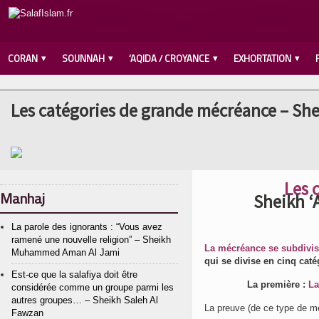
CORAN
SOUNNAH
‘AQIDA / CROYANCE
EXHORTATION
Les catégories de grande mécréance – Sh
Les 
Manhaj
Sheikh ‘
La parole des ignorants : “Vous avez
ramené une nouvelle religion” – Sheikh
La mécréance se subdivis
Muhammed Aman Al Jami
qui se divise en cinq caté
Est-ce que la salafiya doit être
La première :
La
considérée comme un groupe parmi les
autres groupes… – Sheikh Saleh Al
Fawzan