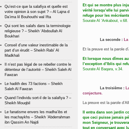
Et qui se montre plus inj
Qu’est-ce que la salafiya et quelle est
vérité lorsqu’elle lui parv
votre opinion à son sujet ? – Al Lajna d
refuge pour les mécréants
Da’ima lil Bouhouthi wal Ifta
Sourate Al ‘Ankabout, v.68.
Qui sont les salafs dans la terminologie
religieuse ? – Sheikh ‘Abdoullah Al
Boukhari
La seconde :
La
Conseil d’une valeur inestimable de la
part d’un érudit – Sheikh Rabi’ Al
Madkhali
Et lorsque nous dîmes aux
l’exception d’Iblis qui re
Il n’est pas légal de se rebeller contre le
Sourate Al Baqara, v.34.
détenteur de l’autorité – Sheikh Saleh Al
Fawzan
Le hadith des 73 factions – Sheikh
La troisième :
L
Saleh Al Fawzan
conjecture.
Quand l’individu sort-il de la salafiya ? –
Sheikh Mouqbil
Le fanatisme envers les madha’ibs et
Il entra dans son jardin c
les machaykhs – Sheikh ‘Abderrahman
que ceci puisse jamais pé
ibn Qassim An Najdi
mon Seigneur, je trouverai
tout en conversant avec lu