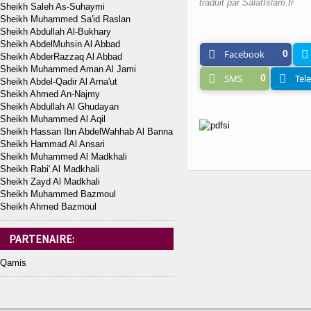
traduit par SalafIslam.fr
Sheikh Saleh As-Suhaymi
Sheikh Muhammed Sa'id Raslan
Sheikh Abdullah Al-Bukhary
Sheikh AbdelMuhsin Al Abbad
Facebook
0
Sheikh AbderRazzaq Al Abbad
Sheikh Muhammed Aman Al Jami
SMS
0
Tel
Sheikh Abdel-Qadir Al Arna'ut
Sheikh Ahmed An-Najmy
Sheikh Abdullah Al Ghudayan
Sheikh Muhammed Al Aqil
Sheikh Hassan Ibn AbdelWahhab Al Banna
Sheikh Hammad Al Ansari
Sheikh Muhammed Al Madkhali
Sheikh Rabi' Al Madkhali
Sheikh Zayd Al Madkhali
Sheikh Muhammed Bazmoul
Sheikh Ahmed Bazmoul
PARTENAIRE:
Qamis