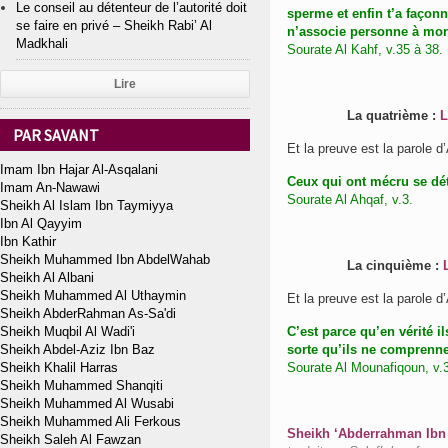
Le conseil au détenteur de l’autorité doit
sperme et enfin t’a façon
se faire en privé – Sheikh Rabi’ Al
n’associe personne à mon
Madkhali
Sourate Al Kahf, v.35 à 38.
Lire
La quatrième :
L
PAR SAVANT
Imam Ibn Hajar Al-Asqalani
Ceux qui ont mécru se déto
Imam An-Nawawi
Sourate Al Ahqaf, v.3.
Sheikh Al Islam Ibn Taymiyya
Ibn Al Qayyim
Ibn Kathir
Sheikh Muhammed Ibn AbdelWahab
La cinquième :
Sheikh Al Albani
Sheikh Muhammed Al Uthaymin
Sheikh AbderRahman As-Sa'di
Sheikh Muqbil Al Wadi'i
C’est parce qu’en vérité il
Sheikh Abdel-Aziz Ibn Baz
sorte qu’ils ne comprenne
Sheikh Khalil Harras
Sourate Al Mounafiqoun, v.
Sheikh Muhammed Shanqiti
Sheikh Muhammed Al Wusabi
Sheikh Muhammed Ali Ferkous
Sheikh ‘Abderrahman Ibn 
Sheikh Saleh Al Fawzan