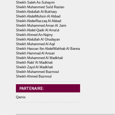
Sheikh Saleh As-Suhaymi
Sheikh Muhammed Sa'id Raslan
Sheikh Abdullah Al-Bukhary
Sheikh AbdelMuhsin Al Abbad
Sheikh AbderRazzaq Al Abbad
Sheikh Muhammed Aman Al Jami
Sheikh Abdel-Qadir Al Arna'ut
Sheikh Ahmed An-Najmy
Sheikh Abdullah Al Ghudayan
Sheikh Muhammed Al Aqil
Sheikh Hassan Ibn AbdelWahhab Al Banna
Sheikh Hammad Al Ansari
Sheikh Muhammed Al Madkhali
Sheikh Rabi' Al Madkhali
Sheikh Zayd Al Madkhali
Sheikh Muhammed Bazmoul
Sheikh Ahmed Bazmoul
PARTENAIRE:
Qamis