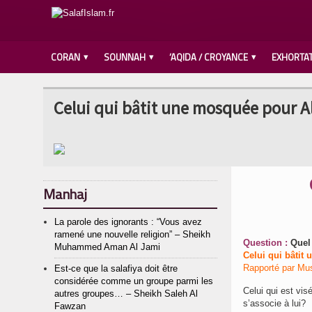
CORAN
SOUNNAH
‘AQIDA / CROYANCE
EXHORTA
Celui qui bâtit une mosquée pour Al
Manhaj
La parole des ignorants : “Vous avez
ramené une nouvelle religion” – Sheikh
Question :
Muhammed Aman Al Jami
Celui qui bâtit 
Rapporté par Mu
Est-ce que la salafiya doit être
considérée comme un groupe parmi les
Celui qui est vis
autres groupes… – Sheikh Saleh Al
s’associe à lui? 
Fawzan