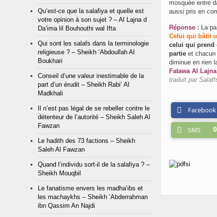
mosquée entre dan
Qu’est-ce que la salafiya et quelle est
aussi pris en co
votre opinion à son sujet ? – Al Lajna d
Réponse :
Da’ima lil Bouhouthi wal Ifta
Celui qui bâtit 
Qui sont les salafs dans la terminologie
celui qui prend 
religieuse ? – Sheikh ‘Abdoullah Al
partie
et chacun d
Boukhari
diminue en rien 
Fatawa Al Lajna
Conseil d’une valeur inestimable de la
traduit par SalafI
part d’un érudit – Sheikh Rabi’ Al
Madkhali
Il n’est pas légal de se rebeller contre le
Facebook
détenteur de l’autorité – Sheikh Saleh Al
Fawzan
SMS
0
Le hadith des 73 factions – Sheikh
Saleh Al Fawzan
Quand l’individu sort-il de la salafiya ? –
Sheikh Mouqbil
Le fanatisme envers les madha’ibs et
les machaykhs – Sheikh ‘Abderrahman
ibn Qassim An Najdi