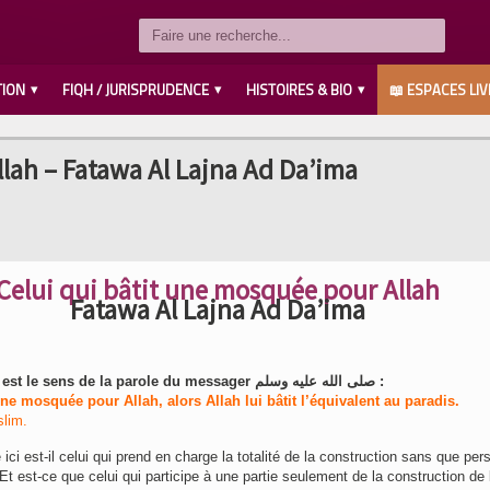
TION
FIQH / JURISPRUDENCE
HISTOIRES & BIO
📖 ESPACES LIV
LES COMPAGNONS رضي الله عنهم
SAVANTS / IMAMS رحمهم الله
LES PROPHÈTES عليهم السلام
MUHAMMED صلى الله عليه وسلم
AHL L’BAYT رضي الله عنهم
lah – Fatawa Al Lajna Ad Da’ima
Celui qui bâtit une mosquée pour Allah
Fatawa Al Lajna Ad Da’ima
Quel est le sens de la parole du messager صلى الله عليه وسلم :
une mosquée pour Allah, alors Allah lui bâtit l’équivalent au paradis.
slim.
é ici est-il celui qui prend en charge la totalité de la construction sans que pe
Et est-ce que celui qui participe à une partie seulement de la construction de 