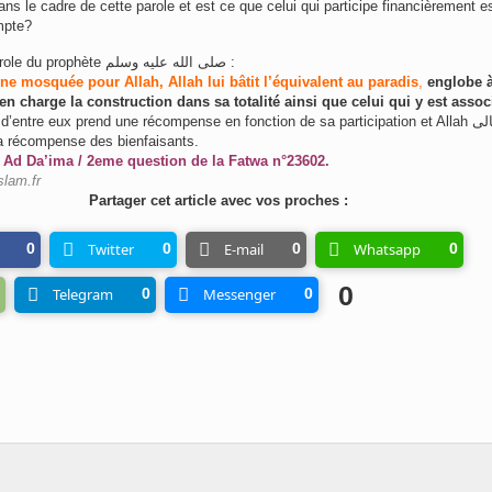
s le cadre de cette parole et est ce que celui qui participe financièrement es
mpte?
La parole du prophète صلى الله عليه وسلم :
une mosquée pour Allah, Allah lui bâtit l’équivalent au paradis
,
englobe à
en charge la construction dans sa totalité ainsi que celui qui y est assoc
’entre eux prend une récompense en fonction de sa participation et Allah تعالى ne
la récompense des bienfaisants.
 Ad Da’ima / 2eme question de la Fatwa n°23602.
slam.fr
Partager cet article avec vos proches :
0
Twitter
0
E-mail
0
Whatsapp
0
0
Telegram
0
Messenger
0