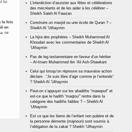
t lui
L’interdiction d’assister aux fêtes et célébrations
des mécréants et de les aider à les célébrer –
Sheikh Saleh Al Fawzan
 la fois
Construire un masjid ou une école de Quran ? –
ié en
Sheikh Al ‘Uthaymin
La hijra des prophètes – Sheikh Muhammed Al
Khoudari avec les commentaires de Sheikh Al
‘Uthaymin
Pas de leg testamentaire en faveur d’un héritier
– Al-Imam Muhammed ibn ‘Ali Ash-Shawkani
Celui qui lorsqu’on réprouve sa mauvaise action
déclare : “Je suis libre d’agir comme je l’entends”
? Sheikh Al ‘Uthaymin
Peut-on s’appuyer sur les ahadiths “mawqouf” et
est-ce que le hadith “maqtou'” rentre dans la
catégorie des hadiths faibles ? – Sheikh Al
‘Uthaymin
Est ce que les biens de l’enfant non pubère et de
la personne démente (majnoun) sont soumis à
l’obligation de la zakat ? Sheikh ‘Uthaymin