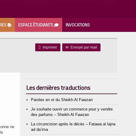
RES 📚
ESPACE ÉTUDIANTS 🎓
INVOCATIONS

Imprimer
✉
Envoyé par mail
Les dernières traductions
Paroles en or du Sheikh Al Fawzan
Je souhaite ouvrir un commerce pour y vendre
des parfums – Sheikh Al Fawzan
La circoncision après le décès – Fatawa al lajna
rsonne ne
ad da’ima
la