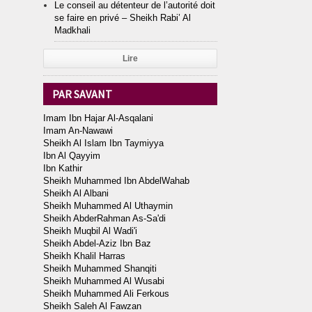
Le conseil au détenteur de l’autorité doit
se faire en privé – Sheikh Rabi’ Al
Madkhali
Lire
PAR SAVANT
Imam Ibn Hajar Al-Asqalani
Imam An-Nawawi
Sheikh Al Islam Ibn Taymiyya
Ibn Al Qayyim
Ibn Kathir
Sheikh Muhammed Ibn AbdelWahab
Sheikh Al Albani
Sheikh Muhammed Al Uthaymin
Sheikh AbderRahman As-Sa'di
Sheikh Muqbil Al Wadi'i
Sheikh Abdel-Aziz Ibn Baz
Sheikh Khalil Harras
Sheikh Muhammed Shanqiti
Sheikh Muhammed Al Wusabi
Sheikh Muhammed Ali Ferkous
Sheikh Saleh Al Fawzan