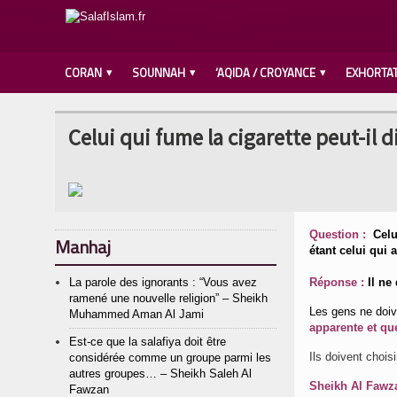
CORAN
SOUNNAH
‘AQIDA / CROYANCE
EXHORTA
Celui qui fume la cigarette peut-il d
Question :
Celu
Manhaj
étant celui qui 
La parole des ignorants : “Vous avez
Réponse :
Il ne
ramené une nouvelle religion” – Sheikh
Les gens ne doive
Muhammed Aman Al Jami
apparente et que
Est-ce que la salafiya doit être
Ils doivent choisi
considérée comme un groupe parmi les
autres groupes… – Sheikh Saleh Al
Sheikh Al Fawzan
Fawzan