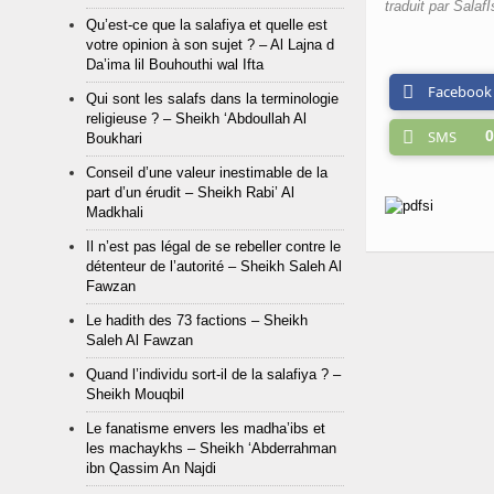
traduit par SalafI
Qu’est-ce que la salafiya et quelle est
votre opinion à son sujet ? – Al Lajna d
Da’ima lil Bouhouthi wal Ifta
Facebook
Qui sont les salafs dans la terminologie
religieuse ? – Sheikh ‘Abdoullah Al
SMS
0
Boukhari
Conseil d’une valeur inestimable de la
part d’un érudit – Sheikh Rabi’ Al
Madkhali
Il n’est pas légal de se rebeller contre le
détenteur de l’autorité – Sheikh Saleh Al
Fawzan
Le hadith des 73 factions – Sheikh
Saleh Al Fawzan
Quand l’individu sort-il de la salafiya ? –
Sheikh Mouqbil
Le fanatisme envers les madha’ibs et
les machaykhs – Sheikh ‘Abderrahman
ibn Qassim An Najdi