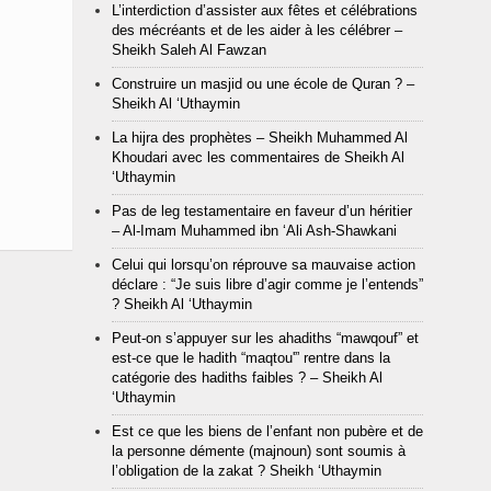
L’interdiction d’assister aux fêtes et célébrations
des mécréants et de les aider à les célébrer –
Sheikh Saleh Al Fawzan
Construire un masjid ou une école de Quran ? –
Sheikh Al ‘Uthaymin
La hijra des prophètes – Sheikh Muhammed Al
Khoudari avec les commentaires de Sheikh Al
‘Uthaymin
Pas de leg testamentaire en faveur d’un héritier
– Al-Imam Muhammed ibn ‘Ali Ash-Shawkani
Celui qui lorsqu’on réprouve sa mauvaise action
déclare : “Je suis libre d’agir comme je l’entends”
? Sheikh Al ‘Uthaymin
Peut-on s’appuyer sur les ahadiths “mawqouf” et
est-ce que le hadith “maqtou'” rentre dans la
catégorie des hadiths faibles ? – Sheikh Al
‘Uthaymin
Est ce que les biens de l’enfant non pubère et de
la personne démente (majnoun) sont soumis à
l’obligation de la zakat ? Sheikh ‘Uthaymin