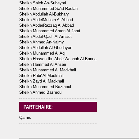
Sheikh Saleh As-Suhaymi
Sheikh Muhammed Sa'id Raslan
Sheikh Abdullah Al-Bukhary
Sheikh AbdelMuhsin Al Abbad
Sheikh AbderRazzaq Al Abbad
Sheikh Muhammed Aman Al Jami
Sheikh Abdel-Qadir Al Arna'ut
Sheikh Ahmed An-Najmy
Sheikh Abdullah Al Ghudayan
Sheikh Muhammed Al Aqil
Sheikh Hassan Ibn AbdelWahhab Al Banna
Sheikh Hammad Al Ansari
Sheikh Muhammed Al Madkhali
Sheikh Rabi' Al Madkhali
Sheikh Zayd Al Madkhali
Sheikh Muhammed Bazmoul
Sheikh Ahmed Bazmoul
PARTENAIRE:
Qamis