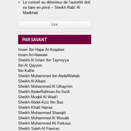
Le conseil au détenteur de l’autorité doit
se faire en privé – Sheikh Rabi’ Al
Madkhali
Lire
PAR SAVANT
Imam Ibn Hajar Al-Asqalani
Imam An-Nawawi
Sheikh Al Islam Ibn Taymiyya
Ibn Al Qayyim
Ibn Kathir
Sheikh Muhammed Ibn AbdelWahab
Sheikh Al Albani
Sheikh Muhammed Al Uthaymin
Sheikh AbderRahman As-Sa'di
Sheikh Muqbil Al Wadi'i
Sheikh Abdel-Aziz Ibn Baz
Sheikh Khalil Harras
Sheikh Muhammed Shanqiti
Sheikh Muhammed Al Wusabi
Sheikh Muhammed Ali Ferkous
Sheikh Saleh Al Fawzan