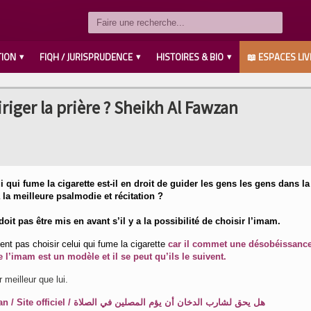
TION
FIQH / JURISPRUDENCE
HISTOIRES & BIO
📖 ESPACES LIV
LES COMPAGNONS رضي الله عنهم
SAVANTS / IMAMS رحمهم الله
LES PROPHÈTES عليهم السلام
MUHAMMED صلى الله عليه وسلم
AHL L’BAYT رضي الله عنهم
iriger la prière ? Sheikh Al Fawzan
i qui fume la cigarette est-il en droit de guider les gens les gens dans la
a la meilleure psalmodie et récitation ?
 doit pas être mis en avant s’il y a la possibilité de choisir l’imam.
nt pas choisir celui qui fume la cigarette
car il commet une désobéissanc
 l’imam est un modèle et il se peut qu’ils le suivent.
r meilleur que lui.
 / Site officiel /
هل يحق لشارب الدخان أن يؤم المصلين في الصلاة