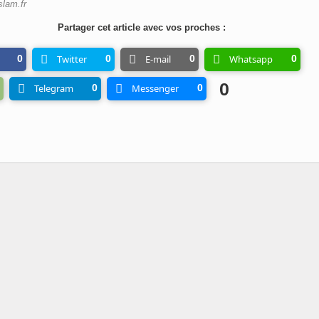
slam.fr
Partager cet article avec vos proches :
0
Twitter
0
E-mail
0
Whatsapp
0
0
Telegram
0
Messenger
0