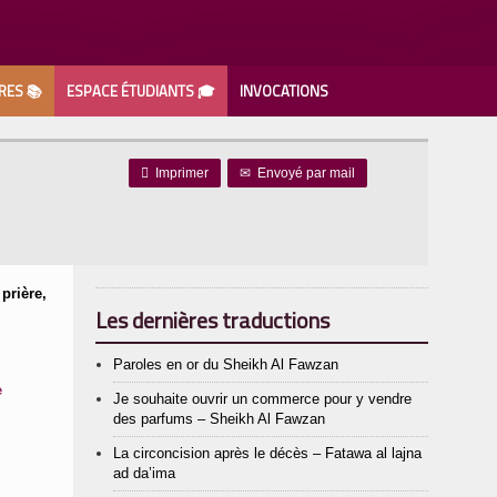
RES 📚
ESPACE ÉTUDIANTS 🎓
INVOCATIONS

Imprimer
✉
Envoyé par mail
 prière,
Les dernières traductions
Paroles en or du Sheikh Al Fawzan
e
Je souhaite ouvrir un commerce pour y vendre
des parfums – Sheikh Al Fawzan
La circoncision après le décès – Fatawa al lajna
ad da’ima