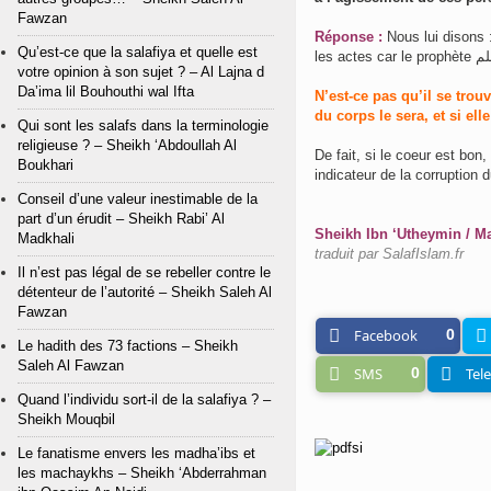
Fawzan
Réponse :
Nous lui disons :
Qu’est-ce que la salafiya et quelle est
votre opinion à son sujet ? – Al Lajna d
Da’ima lil Bouhouthi wal Ifta
N’est-ce pas qu’il se tro
du corps le sera, et si ell
Qui sont les salafs dans la terminologie
religieuse ? – Sheikh ‘Abdoullah Al
De fait, si le coeur est bo
Boukhari
indicateur de la corruption 
Conseil d’une valeur inestimable de la
part d’un érudit – Sheikh Rabi’ Al
Sheikh Ibn ‘Utheymin / Ma
Madkhali
traduit par
SalafIslam.fr
Il n’est pas légal de se rebeller contre le
détenteur de l’autorité – Sheikh Saleh Al
Fawzan
Facebook
0
Le hadith des 73 factions – Sheikh
Saleh Al Fawzan
SMS
0
Tel
Quand l’individu sort-il de la salafiya ? –
Sheikh Mouqbil
Le fanatisme envers les madha’ibs et
les machaykhs – Sheikh ‘Abderrahman