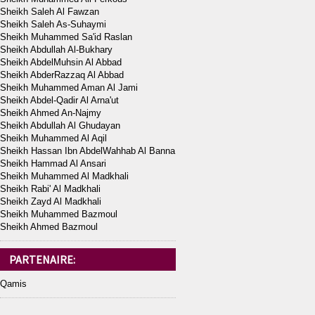
Sheikh Saleh Al Fawzan
Sheikh Saleh As-Suhaymi
Sheikh Muhammed Sa'id Raslan
Sheikh Abdullah Al-Bukhary
Sheikh AbdelMuhsin Al Abbad
Sheikh AbderRazzaq Al Abbad
Sheikh Muhammed Aman Al Jami
Sheikh Abdel-Qadir Al Arna'ut
Sheikh Ahmed An-Najmy
Sheikh Abdullah Al Ghudayan
Sheikh Muhammed Al Aqil
Sheikh Hassan Ibn AbdelWahhab Al Banna
Sheikh Hammad Al Ansari
Sheikh Muhammed Al Madkhali
Sheikh Rabi' Al Madkhali
Sheikh Zayd Al Madkhali
Sheikh Muhammed Bazmoul
Sheikh Ahmed Bazmoul
PARTENAIRE:
Qamis