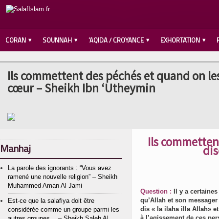
CORAN
SOUNNAH
‘AQIDA / CROYANCE
EXHORTATION
Ils commettent des péchés et quand on les 
cœur – Sheikh Ibn ‘Utheymin
Ils commetten
Manhaj
dis
La parole des ignorants : “Vous avez
ramené une nouvelle religion” – Sheikh
Muhammed Aman Al Jami
Question :
Il y a certain
qu’Allah et son messager o
Est-ce que la salafiya doit être
dis « la ilaha illa Allah» e
considérée comme un groupe parmi les
à l’agissement de ces pe
autres groupes… – Sheikh Saleh Al