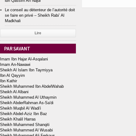
ibn Qassim An Najdi
Le conseil au détenteur de l’autorité doit
se faire en privé – Sheikh Rabi’ Al
Madkhali
Lire
PAR SAVANT
Imam Ibn Hajar Al-Asqalani
Imam An-Nawawi
Sheikh Al Islam Ibn Taymiyya
Ibn Al Qayyim
Ibn Kathir
Sheikh Muhammed Ibn AbdelWahab
Sheikh Al Albani
Sheikh Muhammed Al Uthaymin
Sheikh AbderRahman As-Sa'di
Sheikh Muqbil Al Wadi'i
Sheikh Abdel-Aziz Ibn Baz
Sheikh Khalil Harras
Sheikh Muhammed Shanqiti
Sheikh Muhammed Al Wusabi
Sheikh Muhammed Ali Ferkous