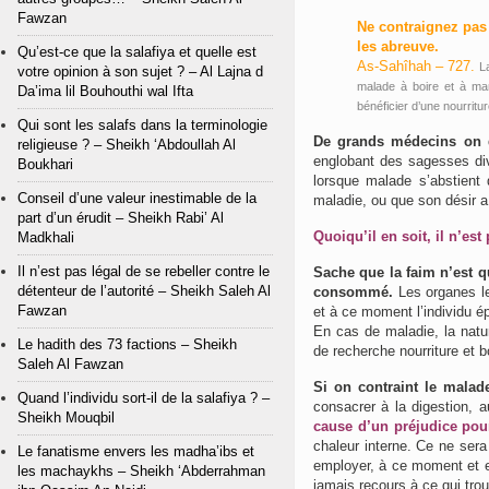
Fawzan
Ne contraignez pas 
les abreuve.
Qu’est-ce que la salafiya et quelle est
As-Sahîhah – 727.
L
votre opinion à son sujet ? – Al Lajna d
malade à boire et à mang
Da’ima lil Bouhouthi wal Ifta
bénéficier d’une nourritu
Qui sont les salafs dans la terminologie
De grands médecins on d
religieuse ? – Sheikh ‘Abdoullah Al
englobant des sagesses div
Boukhari
lorsque malade s’abstient
Conseil d’une valeur inestimable de la
maladie, ou que son désir a 
part d’un érudit – Sheikh Rabi’ Al
Quoiqu’il en soit, il n’es
Madkhali
Il n’est pas légal de se rebeller contre le
Sache que la faim n’est 
détenteur de l’autorité – Sheikh Saleh Al
consommé.
Les organes le
Fawzan
et à ce moment l’individu é
En cas de maladie, la natu
Le hadith des 73 factions – Sheikh
de recherche nourriture et b
Saleh Al Fawzan
Si on contraint le mala
Quand l’individu sort-il de la salafiya ? –
consacrer à la digestion, a
Sheikh Mouqbil
cause d’un préjudice pou
chaleur interne. Ce ne sera 
Le fanatisme envers les madha’ibs et
employer, à ce moment et en
les machaykhs – Sheikh ‘Abderrahman
jamais recours à ce qui trou