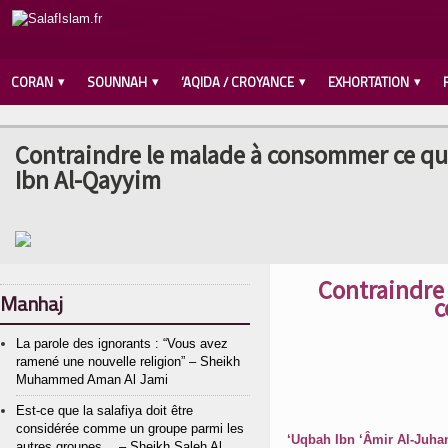
CORAN
SOUNNAH
‘AQIDA / CROYANCE
EXHORTATION
Contraindre le malade à consommer ce qu’
Ibn Al-Qayyim
Contraindre 
Manhaj
c
La parole des ignorants : “Vous avez
ramené une nouvelle religion” – Sheikh
Muhammed Aman Al Jami
Est-ce que la salafiya doit être
considérée comme un groupe parmi les
autres groupes… – Sheikh Saleh Al