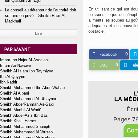
ibn Qassim An Najdi
En utilisant ce qui est do
Le conseil au détenteur de l’autorité doit
boissons, le jus de nénuph
se faire en privé – Sheikh Rabi’ Al
aliments les soupes au goût
Madkhali
adéquates et des nouvelles
obstacle.
Lire
PAR SAVANT
Facebook
0
Imam Ibn Hajar Al-Asqalani
SMS
0
Tel
Imam An-Nawawi
Sheikh Al Islam Ibn Taymiyya
Ibn Al Qayyim
Ibn Kathir
Sheikh Muhammed Ibn AbdelWahab
L
Sheikh Al Albani
LA MÉD
Sheikh Muhammed Al Uthaymin
Sheikh AbderRahman As-Sa'di
Écri
Sheikh Muqbil Al Wadi'i
Sheikh Abdel-Aziz Ibn Baz
Pages 7
Sheikh Khalil Harras
Sheikh Muhammed Shanqiti
Com
Sheikh Muhammed Al Wusabi
Sheikh Muhammed Ali Ferkous