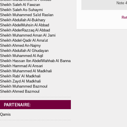
Note 
Sheikh Saleh Al Fawzan
Sheikh Saleh As-Suhaymi
Sheikh Muhammed Sa'id Raslan
Ret
Sheikh Abdullah Al-Bukhary
Sheikh AbdelMuhsin Al Abbad
Sheikh AbderRazzaq Al Abbad
Sheikh Muhammed Aman Al Jami
Sheikh Abdel-Qadir Al Arna'ut
Sheikh Ahmed An-Najmy
Sheikh Abdullah Al Ghudayan
Sheikh Muhammed Al Aqil
Sheikh Hassan Ibn AbdelWahhab Al Banna
Sheikh Hammad Al Ansari
Sheikh Muhammed Al Madkhali
Sheikh Rabi' Al Madkhali
Sheikh Zayd Al Madkhali
Sheikh Muhammed Bazmoul
Sheikh Ahmed Bazmoul
PARTENAIRE:
Qamis