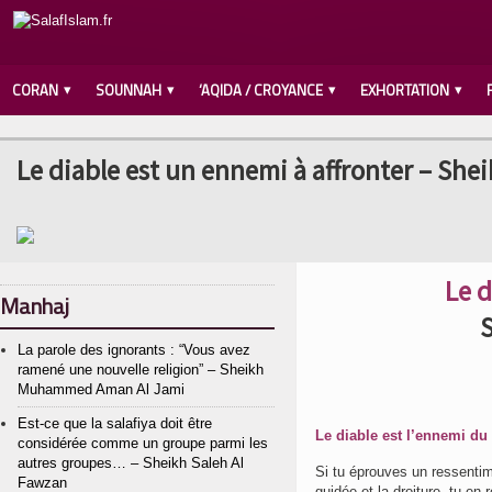
CORAN
SOUNNAH
‘AQIDA / CROYANCE
EXHORTATION
Le diable est un ennemi à affronter – 
Le d
Manhaj
La parole des ignorants : “Vous avez
ramené une nouvelle religion” – Sheikh
Muhammed Aman Al Jami
Est-ce que la salafiya doit être
Le diable est l’ennemi du 
considérée comme un groupe parmi les
autres groupes… – Sheikh Saleh Al
Si tu éprouves un ressentim
Fawzan
guidée et la droiture, tu en 