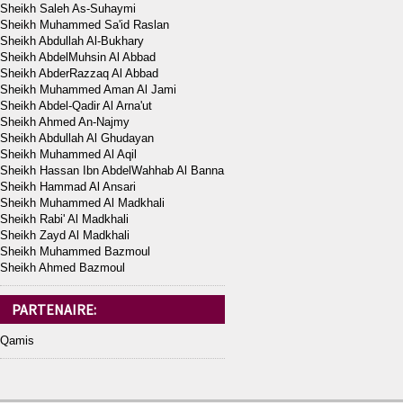
Sheikh Saleh As-Suhaymi
Sheikh Muhammed Sa'id Raslan
Sheikh Abdullah Al-Bukhary
Sheikh AbdelMuhsin Al Abbad
Sheikh AbderRazzaq Al Abbad
Sheikh Muhammed Aman Al Jami
Sheikh Abdel-Qadir Al Arna'ut
Sheikh Ahmed An-Najmy
Sheikh Abdullah Al Ghudayan
Sheikh Muhammed Al Aqil
Sheikh Hassan Ibn AbdelWahhab Al Banna
Sheikh Hammad Al Ansari
Sheikh Muhammed Al Madkhali
Sheikh Rabi' Al Madkhali
Sheikh Zayd Al Madkhali
Sheikh Muhammed Bazmoul
Sheikh Ahmed Bazmoul
PARTENAIRE:
Qamis