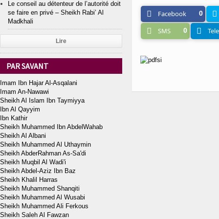
Le conseil au détenteur de l’autorité doit
se faire en privé – Sheikh Rabi’ Al
Facebook
0
Madkhali
SMS
0
Tel
Lire
PAR SAVANT
Imam Ibn Hajar Al-Asqalani
Imam An-Nawawi
Sheikh Al Islam Ibn Taymiyya
Ibn Al Qayyim
Ibn Kathir
Sheikh Muhammed Ibn AbdelWahab
Sheikh Al Albani
Sheikh Muhammed Al Uthaymin
Sheikh AbderRahman As-Sa'di
Sheikh Muqbil Al Wadi'i
Sheikh Abdel-Aziz Ibn Baz
Sheikh Khalil Harras
Sheikh Muhammed Shanqiti
Sheikh Muhammed Al Wusabi
Sheikh Muhammed Ali Ferkous
Sheikh Saleh Al Fawzan