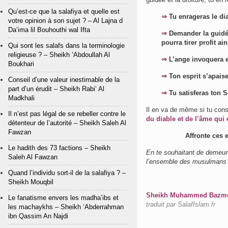
Qu’est-ce que la salafiya et quelle est
⇒
Tu enrageras le di
votre opinion à son sujet ? – Al Lajna d
Da’ima lil Bouhouthi wal Ifta
⇒
Demander la guidée
pourra tirer profit ain
Qui sont les salafs dans la terminologie
religieuse ? – Sheikh ‘Abdoullah Al
⇒
L’ange invoquera e
Boukhari
⇒
Ton esprit s’apaise
Conseil d’une valeur inestimable de la
part d’un érudit – Sheikh Rabi’ Al
⇒
Tu satisferas ton S
Madkhali
Il en va de même si tu const
Il n’est pas légal de se rebeller contre le
du diable et de l’âme qui e
détenteur de l’autorité – Sheikh Saleh Al
Fawzan
Affronte ces 
Le hadith des 73 factions – Sheikh
En te souhaitant de demeure
Saleh Al Fawzan
l’ensemble des musulmans d
Quand l’individu sort-il de la salafiya ? –
Sheikh Mouqbil
Sheikh Muhammed Bazmoul
Le fanatisme envers les madha’ibs et
traduit par SalafIslam.fr
les machaykhs – Sheikh ‘Abderrahman
ibn Qassim An Najdi