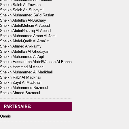
Sheikh Saleh Al Fawzan
Sheikh Saleh As-Suhaymi
Sheikh Muhammed Sa'id Raslan
Sheikh Abdullah Al-Bukhary
Sheikh AbdelMuhsin Al Abbad
Sheikh AbderRazzaq Al Abbad
Sheikh Muhammed Aman Al Jami
Sheikh Abdel-Qadir Al Arna'ut
Sheikh Ahmed An-Najmy
Sheikh Abdullah Al Ghudayan
Sheikh Muhammed Al Aqil
Sheikh Hassan Ibn AbdelWahhab Al Banna
Sheikh Hammad Al Ansari
Sheikh Muhammed Al Madkhali
Sheikh Rabi' Al Madkhali
Sheikh Zayd Al Madkhali
Sheikh Muhammed Bazmoul
Sheikh Ahmed Bazmoul
PARTENAIRE:
Qamis