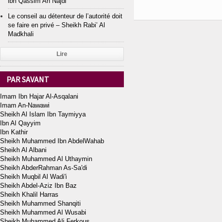
ibn Qassim An Najdi
Le conseil au détenteur de l’autorité doit
se faire en privé – Sheikh Rabi’ Al
Madkhali
Lire
PAR SAVANT
Imam Ibn Hajar Al-Asqalani
Imam An-Nawawi
Sheikh Al Islam Ibn Taymiyya
Ibn Al Qayyim
Ibn Kathir
Sheikh Muhammed Ibn AbdelWahab
Sheikh Al Albani
Sheikh Muhammed Al Uthaymin
Sheikh AbderRahman As-Sa'di
Sheikh Muqbil Al Wadi'i
Sheikh Abdel-Aziz Ibn Baz
Sheikh Khalil Harras
Sheikh Muhammed Shanqiti
Sheikh Muhammed Al Wusabi
Sheikh Muhammed Ali Ferkous