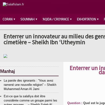
CORAN
SOUNNAH
‘AQIDA / CROYANCE
EXHORTATION
Enterrer un innovateur au milieu des gen
cimetière – Sheikh Ibn ‘Utheymin
Enterrer un in
Manhaj
da
La parole des ignorants : “Vous avez
ramené une nouvelle religion” – Sheikh
Muhammed Aman Al Jami
Est-ce que la salafiya doit être
considérée comme un groupe parmi les
Question :
Quel est le jug
autres groupes… – Sheikh Saleh Al