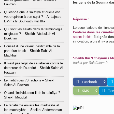
les gens de la Sounna da
Fawzan
Qu’est-ce que la salafiya et quelle est
votre opinion à son sujet ? – Al Lajna d
Réponse :
Da’ima lil Bouhouthi wal Ifta
Lorsque l’adepte de l’innov
Qui sont les salafs dans la terminologie
l’enterre dans les cimet
religieuse ? – Sheikh ‘Abdoullah Al
soient isolés
,
éloignés de
Boukhari
innovation, alors il n’y a p
Conseil d’une valeur inestimable de la
part d’un érudit – Sheikh Rabi’ Al
Madkhali
Sheikh Ibn ‘Utheymin / Ma
traduit par SalafIslam.fr
Il n’est pas légal de se rebeller contre le
détenteur de l’autorité – Sheikh Saleh Al
Fawzan
Le hadith des 73 factions – Sheikh
Facebook
0
Saleh Al Fawzan
SMS
0
Tel
Quand l’individu sort-il de la salafiya ? –
Sheikh Mouqbil
Le fanatisme envers les madha’ibs et
les machaykhs – Sheikh ‘Abderrahman