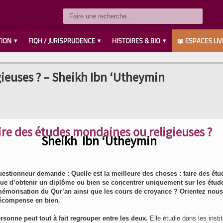
TION
FIQH / JURISPRUDENCE
HISTOIRES & BIO
📖 ESPACES LIV
LES COMPAGNONS رضي الله عنهم
SAVANTS / IMAMS رحمهم الله
LES PROPHÈTES عليهم السلام
MUHAMMED صلى الله عليه وسلم
AHL L’BAYT رضي الله عنهم
gieuses ? – Sheikh Ibn ‘Utheymin
ire des études mondaines ou religieuses ?
Sheikh Ibn ‘Utheymin
estionneur demande : Quelle est la meilleure des choses : faire des étu
e d’obtenir un diplôme ou bien se concentrer uniquement sur les étud
 mémorisation du Qur’an ainsi que les cours de croyance ? Orientez nous
récompense en bien.
rsonne peut tout à fait regrouper entre les deux.
Elle étudie dans les instit