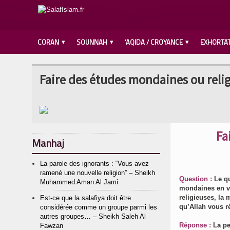
CORAN
SOUNNAH
‘AQIDA / CROYANCE
EXHORTA
Faire des études mondaines ou reli
Fa
Manhaj
La parole des ignorants : “Vous avez
ramené une nouvelle religion” – Sheikh
Question :
Le qu
Muhammed Aman Al Jami
mondaines en vu
religieuses, la
Est-ce que la salafiya doit être
qu’Allah vous 
considérée comme un groupe parmi les
autres groupes… – Sheikh Saleh Al
Réponse :
La pe
Fawzan