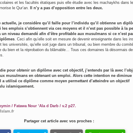
colaires et les facultés étatiques puis elle étudie avec les machaykhs dans l
orise le Qur’an.
Il n’y a pas d’opposition entre les deux.
e actuelle, je considère qu’il faille pour l’individu qu’il obtienne un dipl
 les emplois s’obtiennent via ces moyens et il n’est pas possible à la 
à un niveau demandé afin d’être profitable aux musulmans si ce n’est par
diplômes
. Ceci afin qu’elle soit en mesure de devenir enseignante dans les in
t les universités, qu’elle soit juge dans un tribunal, ou bien membre du comit
e du bien et la réprobation du blâmable… Tous ces domaines là désormais d
s.
udie pour obtenir un diplôme avec cet objectif, j’entends par là avec l’obj
 aux musulmans en obtenant un emploi. Alors cette intention ne diminue 
 il a utilisé ce diplôme comme moyen permettant d’atteindre un objectif
oulu islamiquement.
eymin / Fatawa Nour ‘Ala d Darb / v.2 p27.
fIslam.fr
Partager cet article avec vos proches :