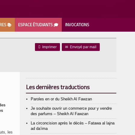
RES 📚
ESPACE ÉTUDIANTS 🎓
INVOCATIONS

Imprimer
✉
Envoyé par mail
Les dernières traductions
Paroles en or du Sheikh Al Fawzan
des
Je souhaite ouvrir un commerce pour y vendre
es
des parfums – Sheikh Al Fawzan
La circoncision après le décès – Fatawa al lajna
ad da’ima
uts, les