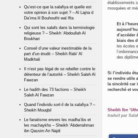
établissements s
Qu’est-ce que la salafiya et quelle est
mosquées et mém
votre opinion à son sujet ? – Al Lajna d
Da’ima lil Bouhouthi wal Ifta
Et à l’heur
Qui sont les salafs dans la terminologie
aujourd’hui
religieuse ? – Sheikh ‘Abdoullah Al
d’accéder 
Boukhari
biais des 
les écoles e
Conseil d’une valeur inestimable de la
l’ordonnanc
part d’un érudit – Sheikh Rabi’ Al
des diplôme
Madkhali
Il n’est pas légal de se rebeller contre le
Si l’individu ét
détenteur de l’autorité – Sheikh Saleh Al
se rendre utile
Fawzan
la sincérité car
Le hadith des 73 factions – Sheikh
recherché et v
Saleh Al Fawzan
Quand l’individu sort-il de la salafiya ? –
Sheikh Ibn ‘Uth
Sheikh Mouqbil
traduit par Sala
Le fanatisme envers les madha’ibs et
les machaykhs – Sheikh ‘Abderrahman
ibn Qassim An Najdi