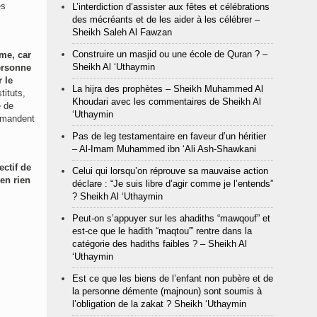
es
L’interdiction d’assister aux fêtes et célébrations
des mécréants et de les aider à les célébrer –
Sheikh Saleh Al Fawzan
Construire un masjid ou une école de Quran ? –
ôme, car
Sheikh Al ‘Uthaymin
personne
 le
La hijra des prophètes – Sheikh Muhammed Al
stituts,
Khoudari avec les commentaires de Sheikh Al
é de
‘Uthaymin
emandent
Pas de leg testamentaire en faveur d’un héritier
– Al-Imam Muhammed ibn ‘Ali Ash-Shawkani
ectif de
Celui qui lorsqu’on réprouve sa mauvaise action
en rien
déclare : “Je suis libre d’agir comme je l’entends”
? Sheikh Al ‘Uthaymin
Peut-on s’appuyer sur les ahadiths “mawqouf” et
est-ce que le hadith “maqtou'” rentre dans la
catégorie des hadiths faibles ? – Sheikh Al
‘Uthaymin
Est ce que les biens de l’enfant non pubère et de
la personne démente (majnoun) sont soumis à
l’obligation de la zakat ? Sheikh ‘Uthaymin