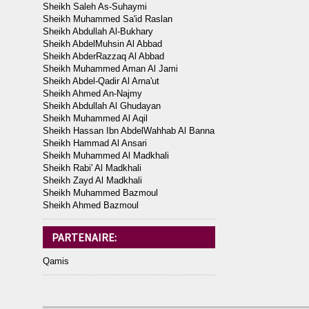
Sheikh Saleh As-Suhaymi
Sheikh Muhammed Sa'id Raslan
Sheikh Abdullah Al-Bukhary
Sheikh AbdelMuhsin Al Abbad
Sheikh AbderRazzaq Al Abbad
Sheikh Muhammed Aman Al Jami
Sheikh Abdel-Qadir Al Arna'ut
Sheikh Ahmed An-Najmy
Sheikh Abdullah Al Ghudayan
Sheikh Muhammed Al Aqil
Sheikh Hassan Ibn AbdelWahhab Al Banna
Sheikh Hammad Al Ansari
Sheikh Muhammed Al Madkhali
Sheikh Rabi' Al Madkhali
Sheikh Zayd Al Madkhali
Sheikh Muhammed Bazmoul
Sheikh Ahmed Bazmoul
PARTENAIRE:
Qamis