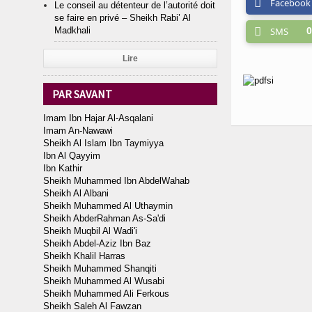
Facebook
Le conseil au détenteur de l’autorité doit
se faire en privé – Sheikh Rabi’ Al
Madkhali
SMS
0
Lire
PAR SAVANT
Imam Ibn Hajar Al-Asqalani
Imam An-Nawawi
Sheikh Al Islam Ibn Taymiyya
Ibn Al Qayyim
Ibn Kathir
Sheikh Muhammed Ibn AbdelWahab
Sheikh Al Albani
Sheikh Muhammed Al Uthaymin
Sheikh AbderRahman As-Sa'di
Sheikh Muqbil Al Wadi'i
Sheikh Abdel-Aziz Ibn Baz
Sheikh Khalil Harras
Sheikh Muhammed Shanqiti
Sheikh Muhammed Al Wusabi
Sheikh Muhammed Ali Ferkous
Sheikh Saleh Al Fawzan