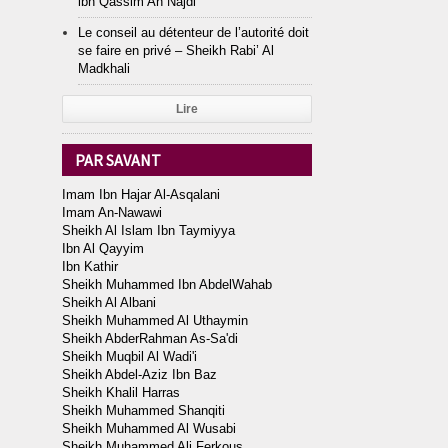
ibn Qassim An Najdi
Le conseil au détenteur de l’autorité doit
se faire en privé – Sheikh Rabi’ Al
Madkhali
Lire
PAR SAVANT
Imam Ibn Hajar Al-Asqalani
Imam An-Nawawi
Sheikh Al Islam Ibn Taymiyya
Ibn Al Qayyim
Ibn Kathir
Sheikh Muhammed Ibn AbdelWahab
Sheikh Al Albani
Sheikh Muhammed Al Uthaymin
Sheikh AbderRahman As-Sa'di
Sheikh Muqbil Al Wadi'i
Sheikh Abdel-Aziz Ibn Baz
Sheikh Khalil Harras
Sheikh Muhammed Shanqiti
Sheikh Muhammed Al Wusabi
Sheikh Muhammed Ali Ferkous