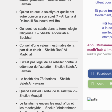
luttent pour
Fawzan
Et parce
tou
Qu’est-ce que la salafiya et quelle est
fondement, 
votre opinion à son sujet ? – Al Lajna d
Da’ima lil Bouhouthi wal Ifta
⇒
tou
à la s
Qui sont les salafs dans la terminologie
meille
religieuse ? – Sheikh ‘Abdoullah Al
crampo
Boukhari
Abou Muhammed 
Conseil d’une valeur inestimable de la
madh’hab al Ima
part d’un érudit – Sheikh Rabi’ Al
traduit par SalafI
Madkhali
Il n’est pas légal de se rebeller contre le
détenteur de l’autorité – Sheikh Saleh Al
Fawzan
Facebook
Le hadith des 73 factions – Sheikh
Saleh Al Fawzan
SMS
0
Quand l’individu sort-il de la salafiya ? –
Sheikh Mouqbil
Le fanatisme envers les madha’ibs et
les machaykhs – Sheikh ‘Abderrahman