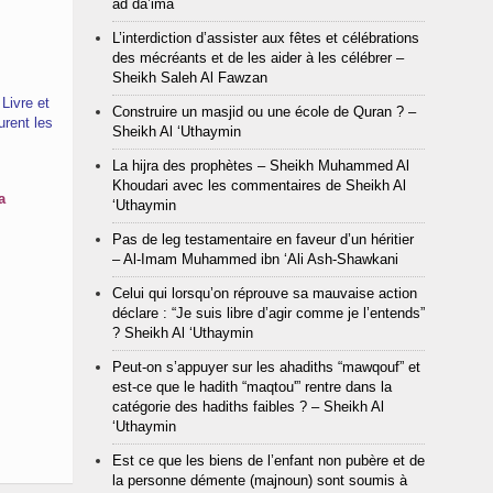
ad da’ima
L’interdiction d’assister aux fêtes et célébrations
des mécréants et de les aider à les célébrer –
Sheikh Saleh Al Fawzan
 Livre et
Construire un masjid ou une école de Quran ? –
urent les
Sheikh Al ‘Uthaymin
La hijra des prophètes – Sheikh Muhammed Al
Khoudari avec les commentaires de Sheikh Al
a
‘Uthaymin
Pas de leg testamentaire en faveur d’un héritier
– Al-Imam Muhammed ibn ‘Ali Ash-Shawkani
Celui qui lorsqu’on réprouve sa mauvaise action
déclare : “Je suis libre d’agir comme je l’entends”
? Sheikh Al ‘Uthaymin
Peut-on s’appuyer sur les ahadiths “mawqouf” et
est-ce que le hadith “maqtou'” rentre dans la
catégorie des hadiths faibles ? – Sheikh Al
‘Uthaymin
Est ce que les biens de l’enfant non pubère et de
la personne démente (majnoun) sont soumis à