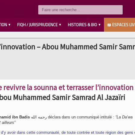
TION
FIQH / JURISPRUDENCE
HISTOIRES & BIO
📖 ESPACES LIV
LES COMPAGNONS رضي الله عنهم
SAVANTS / IMAMS رحمهم الله
LES PROPHÈTES عليهم السلام
MUHAMMED صلى الله عليه وسلم
AHL L’BAYT رضي الله عنهم
er l’innovation – Abou Muhammed Samir Samr
e revivre la sounna et terrasser l’innovation
bou Muhammed Samir Samrad Al Jazaïri
hamid ibn Badis
رحمه الله déclara dans un communiqué intitulé :
“La Da’wa
 ailleurs”
e d’y avoir dans cette communauté, de toute contrée et toute région des gens 