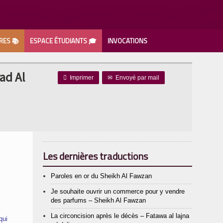
RES 📚
ESPACE ÉTUDIANTS 🎓
INVOCATIONS
ad Al

Imprimer
✉
Envoyé par mail
Les dernières traductions
Paroles en or du Sheikh Al Fawzan
Je souhaite ouvrir un commerce pour y vendre
des parfums – Sheikh Al Fawzan
La circoncision après le décès – Fatawa al lajna
qui