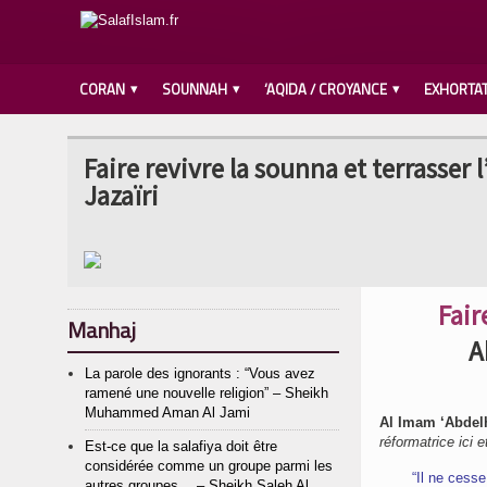
CORAN
SOUNNAH
‘AQIDA / CROYANCE
EXHORTA
Faire revivre la sounna et terrass
Jazaïri
Fair
Manhaj
A
La parole des ignorants : “Vous avez
ramené une nouvelle religion” – Sheikh
Muhammed Aman Al Jami
Al Imam ‘Abdel
réformatrice ici et
Est-ce que la salafiya doit être
considérée comme un groupe parmi les
“Il ne cess
autres groupes… – Sheikh Saleh Al