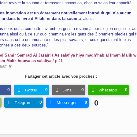
 faire revivre la sounna et terrasser l’innovation, chacun selon leur capacité.
te innovation est un égarement nouvellement introduit qui n’a aucun
ni dans le livre d’Allah, ni dans la sounna
, alors :
s ceux qui la combatte invitent les gens à revenir à leur religion originelle, au
ounna ainsi qu’à ce sur quoi cheminaient les gens des 3 premiers siècles qui f
urs dans cette communauté et les plus savants, et ceux qui étaient le plus
nnés à ces deux sources.”
Samir Samrad Al Jazaïri / As salafiya hiya madh’hab al Imam Malik w
m Malik houwa as salafiya / p.11
slam.fr
Partager cet article avec vos proches :
0
Twitter
0
E-mail
0
Whatsapp
0
0
Telegram
0
Messenger
0