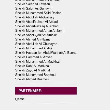
Sheikh Saleh Al Fawzan
Sheikh Saleh As-Suhaymi
Sheikh Muhammed Sa'id Raslan
Sheikh Abdullah Al-Bukhary
Sheikh AbdelMuhsin Al Abbad
Sheikh AbderRazzaq Al Abbad
Sheikh Muhammed Aman Al Jami
Sheikh Abdel-Qadir Al Arna'ut
Sheikh Ahmed An-Najmy
Sheikh Abdullah Al Ghudayan
Sheikh Muhammed Al Aqil
Sheikh Hassan Ibn AbdelWahhab Al Banna
Sheikh Hammad Al Ansari
Sheikh Muhammed Al Madkhali
Sheikh Rabi' Al Madkhali
Sheikh Zayd Al Madkhali
Sheikh Muhammed Bazmoul
Sheikh Ahmed Bazmoul
PARTENAIRE:
Qamis