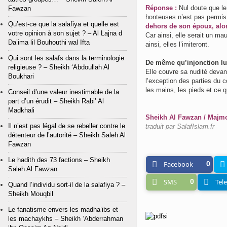
Réponse :
Nul doute que l
Fawzan
honteuses n’est pas permis,
Qu’est-ce que la salafiya et quelle est
dehors de son époux, alo
votre opinion à son sujet ? – Al Lajna d
Car ainsi, elle serait un ma
Da’ima lil Bouhouthi wal Ifta
ainsi, elles l’imiteront.
Qui sont les salafs dans la terminologie
De même qu’injonction lui
religieuse ? – Sheikh ‘Abdoullah Al
Elle couvre sa nudité deva
Boukhari
l’exception des parties du 
les mains, les pieds et ce q
Conseil d’une valeur inestimable de la
part d’un érudit – Sheikh Rabi’ Al
Madkhali
Sheikh Al Fawzan / Majmo
Il n’est pas légal de se rebeller contre le
traduit par
SalafIslam.fr
détenteur de l’autorité – Sheikh Saleh Al
Fawzan
Le hadith des 73 factions – Sheikh
Facebook
0
Saleh Al Fawzan
SMS
0
Tel
Quand l’individu sort-il de la salafiya ? –
Sheikh Mouqbil
Le fanatisme envers les madha’ibs et
les machaykhs – Sheikh ‘Abderrahman