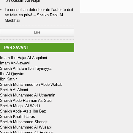
ibn Qassim An Najdi
Le conseil au détenteur de l’autorité doit
se faire en privé – Sheikh Rabi’ Al
Madkhali
Lire
PAR SAVANT
Imam Ibn Hajar Al-Asqalani
Imam An-Nawawi
Sheikh Al Islam Ibn Taymiyya
Ibn Al Qayyim
Ibn Kathir
Sheikh Muhammed Ibn AbdelWahab
Sheikh Al Albani
Sheikh Muhammed Al Uthaymin
Sheikh AbderRahman As-Sa'di
Sheikh Muqbil Al Wadi'i
Sheikh Abdel-Aziz Ibn Baz
Sheikh Khalil Harras
Sheikh Muhammed Shanqiti
Sheikh Muhammed Al Wusabi
Sheikh Muhammed Ali Ferkous