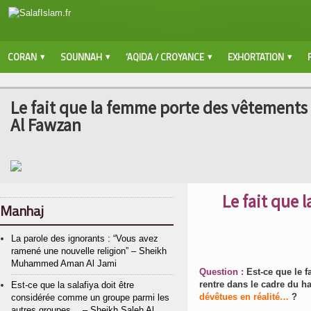
CORAN
SOUNNAH
‘AQIDA / CROYANCE
EXHORTATION
Le fait que la femme porte des vêtement
Al Fawzan
Le fait que
Manhaj
La parole des ignorants : “Vous avez
ramené une nouvelle religion” – Sheikh
Muhammed Aman Al Jami
Question :
Est-ce que le 
Est-ce que la salafiya doit être
dévêtues en réalité…
?
considérée comme un groupe parmi les
autres groupes… – Sheikh Saleh Al