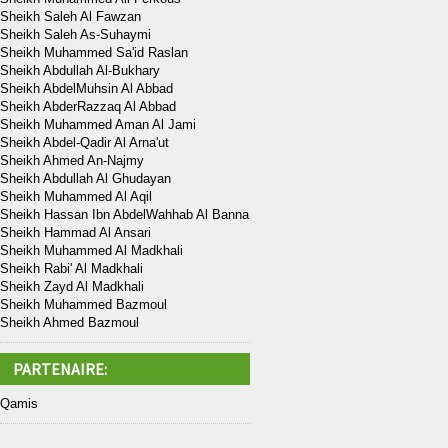
Sheikh Saleh Al Fawzan
Sheikh Saleh As-Suhaymi
Sheikh Muhammed Sa'id Raslan
Sheikh Abdullah Al-Bukhary
Sheikh AbdelMuhsin Al Abbad
Sheikh AbderRazzaq Al Abbad
Sheikh Muhammed Aman Al Jami
Sheikh Abdel-Qadir Al Arna'ut
Sheikh Ahmed An-Najmy
Sheikh Abdullah Al Ghudayan
Sheikh Muhammed Al Aqil
Sheikh Hassan Ibn AbdelWahhab Al Banna
Sheikh Hammad Al Ansari
Sheikh Muhammed Al Madkhali
Sheikh Rabi' Al Madkhali
Sheikh Zayd Al Madkhali
Sheikh Muhammed Bazmoul
Sheikh Ahmed Bazmoul
PARTENAIRE:
Qamis