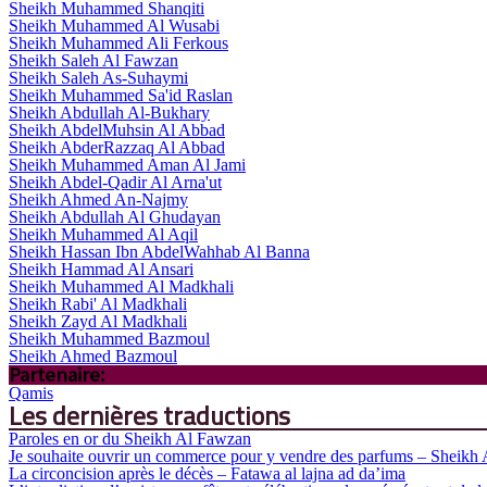
Sheikh Muhammed Shanqiti
Sheikh Muhammed Al Wusabi
Sheikh Muhammed Ali Ferkous
Sheikh Saleh Al Fawzan
Sheikh Saleh As-Suhaymi
Sheikh Muhammed Sa'id Raslan
Sheikh Abdullah Al-Bukhary
Sheikh AbdelMuhsin Al Abbad
Sheikh AbderRazzaq Al Abbad
Sheikh Muhammed Aman Al Jami
Sheikh Abdel-Qadir Al Arna'ut
Sheikh Ahmed An-Najmy
Sheikh Abdullah Al Ghudayan
Sheikh Muhammed Al Aqil
Sheikh Hassan Ibn AbdelWahhab Al Banna
Sheikh Hammad Al Ansari
Sheikh Muhammed Al Madkhali
Sheikh Rabi' Al Madkhali
Sheikh Zayd Al Madkhali
Sheikh Muhammed Bazmoul
Sheikh Ahmed Bazmoul
Partenaire:
Qamis
Les dernières traductions
Paroles en or du Sheikh Al Fawzan
Je souhaite ouvrir un commerce pour y vendre des parfums – Sheikh
La circoncision après le décès – Fatawa al lajna ad da’ima