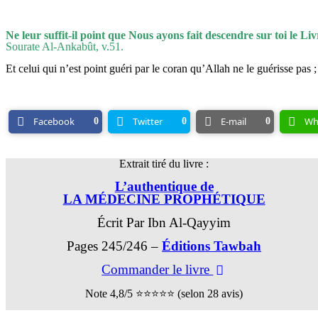
Ne leur suffit-il point que Nous ayons fait descendre sur toi le Livre
Sourate Al-Ankabût, v.51.
Et celui qui n’est point guéri par le coran qu’Allah ne le guérisse pas ;
Facebook
Twitter
E-mail
Wh
0
0
0
Extrait tiré du livre :
L’authentique de
LA MÉDECINE PROPHÉTIQUE
Écrit Par Ibn Al-Qayyim
Pages 245/246 –
Éditions Tawbah
Commander le livre
Note 4,8/5 ⭐⭐⭐⭐⭐ (selon 28 avis)