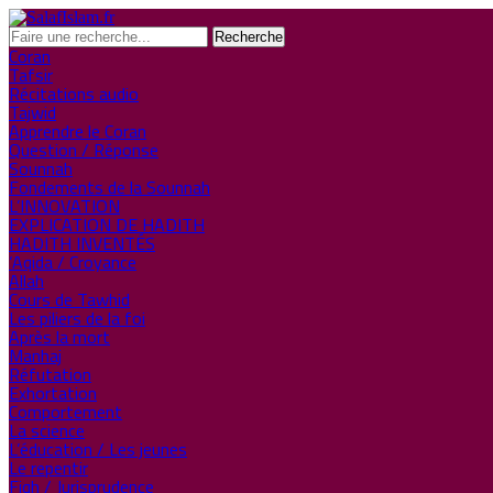
Coran
Tafsir
Récitations audio
Tajwid
Apprendre le Coran
Question / Réponse
Sounnah
Fondements de la Sounnah
L’INNOVATION
EXPLICATION DE HADITH
HADITH INVENTÉS
‘Aqida / Croyance
Allah
Cours de Tawhid
Les piliers de la foi
Après la mort
Manhaj
Réfutation
Exhortation
Comportement
La science
L’éducation / Les jeunes
Le repentir
Fiqh / Jurisprudence