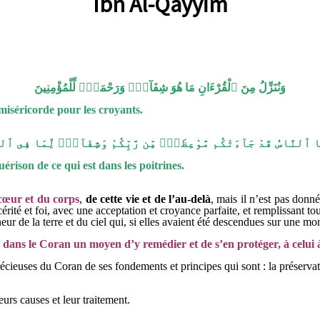
Ibn Al-Qayyim
وَنُنَزِّلُ مِنَ ٱلْقُرْءَانِ مَا هُوَ شِفَآءٌۭ وَرَحْمَةٌۭ لِّلْمُؤْمِنِينَ
miséricorde pour les croyants.
ُهَا ٱلنَّاسُ قَدْ جَآءَتْكُم مَّوْعِظَةٌۭ مِّن رَّبِّكُمْ وَشِفَآءٌۭ لِّمَا فِى ٱلص
rison de ce qui est dans les poitrines.
 cœur et du corps
,
de cette vie et de l’au-delà
, mais il n’est pas don
érité et foi, avec une acceptation et croyance parfaite, et remplissant t
ur de la terre et du ciel qui, si elles avaient été descendues sur une mon
dans le Coran un moyen d’y remédier et de s’en protéger, à celui 
ieuses du Coran de ses fondements et principes qui sont : la préservation 
rs causes et leur traitement.