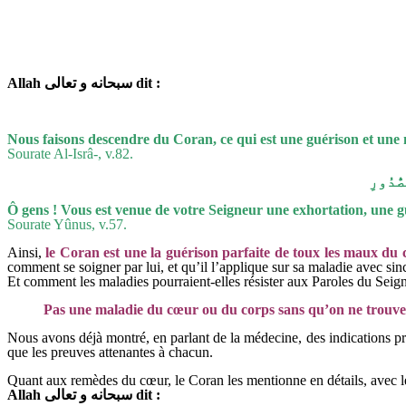
Allah سبحانه و تعالى dit :
Nous faisons descendre du Coran, ce qui est une guérison et une 
Sourate Al-Isrâ-, v.82.
ُّدُورِ
Ô gens ! Vous est venue de votre Seigneur une exhortation, une gué
Sourate Yûnus, v.57.
Ainsi,
le Coran est une la guérison parfaite de toux les maux du
comment se soigner par lui, et qu’il l’applique sur sa maladie avec sinc
Et comment les maladies pourraient-elles résister aux Paroles du Seigne
Pas une maladie du cœur ou du corps sans qu’on ne trouve 
Nous avons déjà montré, en parlant de la médecine, des indications préc
que les preuves attenantes à chacun.
Quant aux remèdes du cœur, le Coran les mentionne en détails, avec leu
Allah سبحانه و تعالى dit :