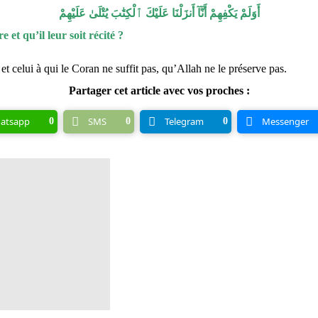
أَوَلَمْ يَكْفِهِمْ أَنَّآ أَنزَلْنَا عَلَيْكَ ٱلْكِتَٰبَ يُتْلَىٰ عَلَيْهِمْ
 et qu’il leur soit récité ?
 et celui à qui le Coran ne suffit pas, qu’Allah ne le préserve pas.
Partager cet article avec vos proches :
atsapp
SMS
Telegram
Messenger
0
0
0