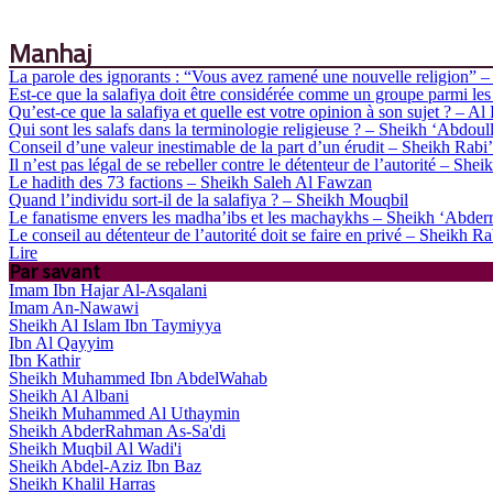
Manhaj
La parole des ignorants : “Vous avez ramené une nouvelle religio
Est-ce que la salafiya doit être considérée comme un groupe parmi l
Qu’est-ce que la salafiya et quelle est votre opinion à son sujet ? – A
Qui sont les salafs dans la terminologie religieuse ? – Sheikh ‘Abdou
Conseil d’une valeur inestimable de la part d’un érudit – Sheikh Rabi
Il n’est pas légal de se rebeller contre le détenteur de l’autorité – Sh
Le hadith des 73 factions – Sheikh Saleh Al Fawzan
Quand l’individu sort-il de la salafiya ? – Sheikh Mouqbil
Le fanatisme envers les madha’ibs et les machaykhs – Sheikh ‘Abde
Le conseil au détenteur de l’autorité doit se faire en privé – Sheikh R
Lire
Par savant
Imam Ibn Hajar Al-Asqalani
Imam An-Nawawi
Sheikh Al Islam Ibn Taymiyya
Ibn Al Qayyim
Ibn Kathir
Sheikh Muhammed Ibn AbdelWahab
Sheikh Al Albani
Sheikh Muhammed Al Uthaymin
Sheikh AbderRahman As-Sa'di
Sheikh Muqbil Al Wadi'i
Sheikh Abdel-Aziz Ibn Baz
Sheikh Khalil Harras