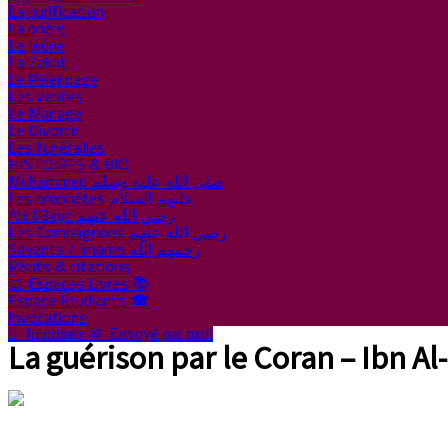
La purification
La prière
Le Jeûne
La Zakat
Le Pèlerinage
Les ventes
Le Mariage
Le Divorce
Les funérailles
HISTOIRES & BIO
Muhammed صلى الله عليه وسلم
Les prophètes عليهم السلام
Ahl l’Bayt رضي الله عنهم
Les Compagnons رضي الله عنهم
Savants / Imams رحمهم الله
Récits & citations
📖 Espaces Livres 📚
Espace Étudiants 🎓
Invocations

Imprimer
✉
Envoyé par mail
La guérison par le Coran – Ibn A