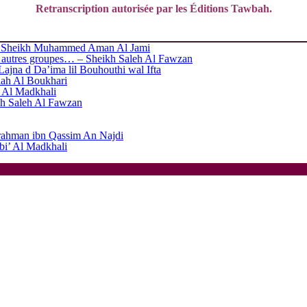
Retranscription autorisée par les Éditions Tawbah.
n” – Sheikh Muhammed Aman Al Jami
es autres groupes… – Sheikh Saleh Al Fawzan
l Lajna d Da’ima lil Bouhouthi wal Ifta
llah Al Boukhari
’ Al Madkhali
eikh Saleh Al Fawzan
rrahman ibn Qassim An Najdi
abi’ Al Madkhali