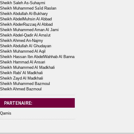
Sheikh Saleh As-Suhaymi
Sheikh Muhammed Sa'id Raslan
Sheikh Abdullah Al-Bukhary
Sheikh AbdelMuhsin Al Abbad
Sheikh AbderRazzaq Al Abbad
Sheikh Muhammed Aman Al Jami
Sheikh Abdel-Qadir Al Arna'ut
Sheikh Ahmed An-Najmy
Sheikh Abdullah Al Ghudayan
Sheikh Muhammed Al Aqil
Sheikh Hassan Ibn AbdelWahhab Al Banna
Sheikh Hammad Al Ansari
Sheikh Muhammed Al Madkhali
Sheikh Rabi' Al Madkhali
Sheikh Zayd Al Madkhali
Sheikh Muhammed Bazmoul
Sheikh Ahmed Bazmoul
PARTENAIRE:
Qamis