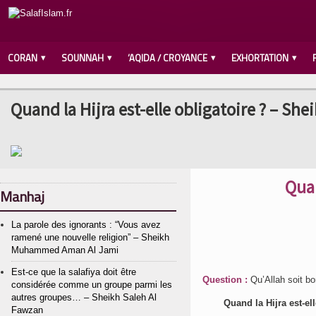
CORAN
SOUNNAH
‘AQIDA / CROYANCE
EXHORTATION
Quand la Hijra est-elle obligatoire ? – She
Quan
Manhaj
La parole des ignorants : “Vous avez
ramené une nouvelle religion” – Sheikh
Muhammed Aman Al Jami
Est-ce que la salafiya doit être
Question :
Qu’Allah soit b
considérée comme un groupe parmi les
autres groupes… – Sheikh Saleh Al
Quand la Hijra est-e
Fawzan