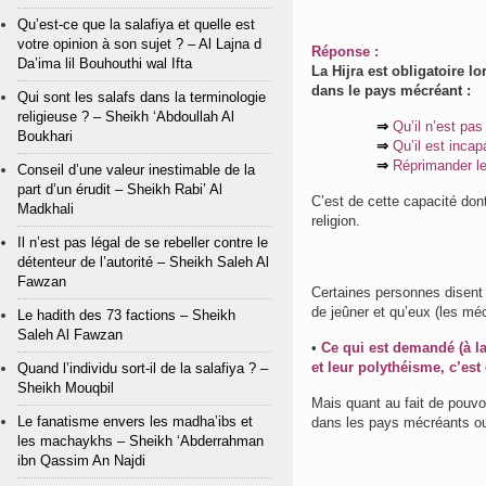
Qu’est-ce que la salafiya et quelle est
votre opinion à son sujet ? – Al Lajna d
Réponse :
Da’ima lil Bouhouthi wal Ifta
La Hijra est obligatoire l
dans le pays mécréant :
Qui sont les salafs dans la terminologie
religieuse ? – Sheikh ‘Abdoullah Al
⇒
Q
u’il n’est pa
Boukhari
⇒
Qu’il est incap
⇒
Réprimander l
Conseil d’une valeur inestimable de la
part d’un érudit – Sheikh Rabi’ Al
C’est de cette capacité dont
Madkhali
religion.
Il n’est pas légal de se rebeller contre le
détenteur de l’autorité – Sheikh Saleh Al
Fawzan
Certaines personnes disent q
de jeûner et qu’eux (les mé
Le hadith des 73 factions – Sheikh
Saleh Al Fawzan
•
Ce qui est demandé
(à l
et leur polythéisme, c’est 
Quand l’individu sort-il de la salafiya ? –
Sheikh Mouqbil
Mais quant au fait de pouvoi
Le fanatisme envers les madha’ibs et
dans les pays mécréants ou
les machaykhs – Sheikh ‘Abderrahman
ibn Qassim An Najdi