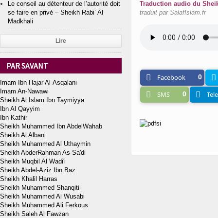
Le conseil au détenteur de l’autorité doit
Traduction audio du Shei
se faire en privé – Sheikh Rabi’ Al
traduit par SalafIslam.fr
Madkhali
Lire
PAR SAVANT
Facebook
0
Imam Ibn Hajar Al-Asqalani
Imam An-Nawawi
SMS
0
Tel
Sheikh Al Islam Ibn Taymiyya
Ibn Al Qayyim
Ibn Kathir
Sheikh Muhammed Ibn AbdelWahab
Sheikh Al Albani
Sheikh Muhammed Al Uthaymin
Sheikh AbderRahman As-Sa'di
Sheikh Muqbil Al Wadi'i
Sheikh Abdel-Aziz Ibn Baz
Sheikh Khalil Harras
Sheikh Muhammed Shanqiti
Sheikh Muhammed Al Wusabi
Sheikh Muhammed Ali Ferkous
Sheikh Saleh Al Fawzan