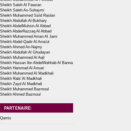
Sheikh Saleh Al Fawzan
Sheikh Saleh As-Suhaymi
Sheikh Muhammed Sa'id Raslan
Sheikh Abdullah Al-Bukhary
Sheikh AbdelMuhsin Al Abbad
Sheikh AbderRazzaq Al Abbad
Sheikh Muhammed Aman Al Jami
Sheikh Abdel-Qadir Al Arna'ut
Sheikh Ahmed An-Najmy
Sheikh Abdullah Al Ghudayan
Sheikh Muhammed Al Aqil
Sheikh Hassan Ibn AbdelWahhab Al Banna
Sheikh Hammad Al Ansari
Sheikh Muhammed Al Madkhali
Sheikh Rabi' Al Madkhali
Sheikh Zayd Al Madkhali
Sheikh Muhammed Bazmoul
Sheikh Ahmed Bazmoul
PARTENAIRE:
Qamis