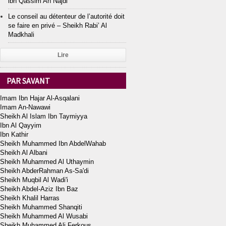
ibn Qassim An Najdi
Le conseil au détenteur de l’autorité doit
se faire en privé – Sheikh Rabi’ Al
Madkhali
Lire
PAR SAVANT
Imam Ibn Hajar Al-Asqalani
Imam An-Nawawi
Sheikh Al Islam Ibn Taymiyya
Ibn Al Qayyim
Ibn Kathir
Sheikh Muhammed Ibn AbdelWahab
Sheikh Al Albani
Sheikh Muhammed Al Uthaymin
Sheikh AbderRahman As-Sa'di
Sheikh Muqbil Al Wadi'i
Sheikh Abdel-Aziz Ibn Baz
Sheikh Khalil Harras
Sheikh Muhammed Shanqiti
Sheikh Muhammed Al Wusabi
Sheikh Muhammed Ali Ferkous