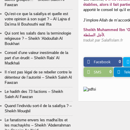
établies, alors il fait par
Fawzan
apporté le conseil tel qu’il
Qu’est-ce que la salafiya et quelle est
votre opinion à son sujet ? – Al Lajna d
J’implore Allah de m’accorder
Da’ima lil Bouhouthi wal Ifta
Qui sont les salafs dans la terminologie
لأجل السلطة.
religieuse ? – Sheikh ‘Abdoullah Al
traduit par SalafIslam.fr
Boukhari
Conseil d’une valeur inestimable de la
part d’un érudit – Sheikh Rabi’ Al
Facebook
0
Madkhali
SMS
0
Tel
Il n’est pas légal de se rebeller contre le
détenteur de l’autorité – Sheikh Saleh Al
Fawzan
Le hadith des 73 factions – Sheikh
Saleh Al Fawzan
Quand l’individu sort-il de la salafiya ? –
Sheikh Mouqbil
Le fanatisme envers les madha’ibs et
les machaykhs – Sheikh ‘Abderrahman