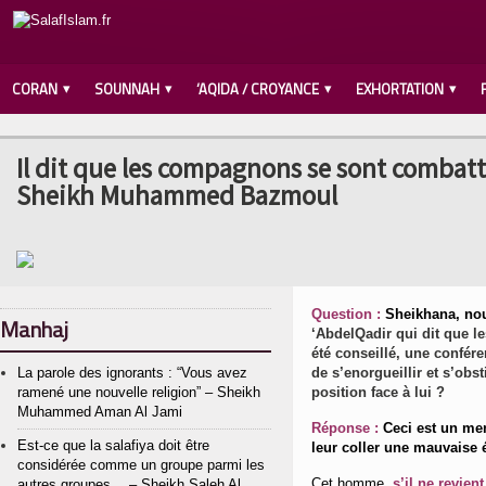
CORAN
SOUNNAH
‘AQIDA / CROYANCE
EXHORTATION
Il dit que les compagnons se sont combatt
Sheikh Muhammed Bazmoul
Question :
S
heikhana, no
Manhaj
‘AbdelQadir qui dit que l
été conseillé, une confére
La parole des ignorants : “Vous avez
de s’enorgueillir et s’obst
ramené une nouvelle religion” – Sheikh
position face à lui ?
Muhammed Aman Al Jami
Réponse :
Ceci est un me
Est-ce que la salafiya doit être
leur coller une mauvaise é
considérée comme un groupe parmi les
Cet homme,
s’il ne revien
autres groupes… – Sheikh Saleh Al