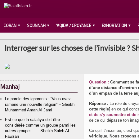
CORAN
SOUNNAH
‘AQIDA / CROYANCE
EXHORTATION
Interroger sur les choses de l’invisible ? 
Question :
Comment se fait
Manhaj
d’une distance d’environ u
d’un empan de la terre auj
La parole des ignorants : “Vous avez
Réponse :
Le rôle du croy
ramené une nouvelle religion” – Sheikh
cette règle]
en ce qui conce
Muhammed Aman Al Jami
et de s’y soumettre et de
Est-ce que la salafiya doit être
de ce qui dépasse ton imagi
considérée comme un groupe parmi les
Ce qu’il t’incombe, c’est q
autres groupes… – Sheikh Saleh Al
véridique. Nous croyons au
Fawzan