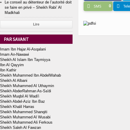
Le conseil au détenteur de l’autorité doit
SMS
0
Tel
se faire en privé – Sheikh Rabi’ Al
Madkhali
Lire
PAR SAVANT
Imam Ibn Hajar Al-Asqalani
Imam An-Nawawi
Sheikh Al Islam Ibn Taymiyya
Ibn Al Qayyim
Ibn Kathir
Sheikh Muhammed Ibn AbdelWahab
Sheikh Al Albani
Sheikh Muhammed Al Uthaymin
Sheikh AbderRahman As-Sa'di
Sheikh Muqbil Al Wadi'i
Sheikh Abdel-Aziz Ibn Baz
Sheikh Khalil Harras
Sheikh Muhammed Shanqiti
Sheikh Muhammed Al Wusabi
Sheikh Muhammed Ali Ferkous
Sheikh Saleh Al Fawzan