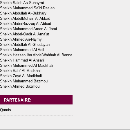
Sheikh Saleh As-Suhaymi
Sheikh Muhammed Sa'id Raslan
Sheikh Abdullah Al-Bukhary
Sheikh AbdelMuhsin Al Abbad
Sheikh AbderRazzaq Al Abbad
Sheikh Muhammed Aman Al Jami
Sheikh Abdel-Qadir Al Arna'ut
Sheikh Ahmed An-Najmy
Sheikh Abdullah Al Ghudayan
Sheikh Muhammed Al Aqil
Sheikh Hassan Ibn AbdelWahhab Al Banna
Sheikh Hammad Al Ansari
Sheikh Muhammed Al Madkhali
Sheikh Rabi' Al Madkhali
Sheikh Zayd Al Madkhali
Sheikh Muhammed Bazmoul
Sheikh Ahmed Bazmoul
PARTENAIRE:
Qamis