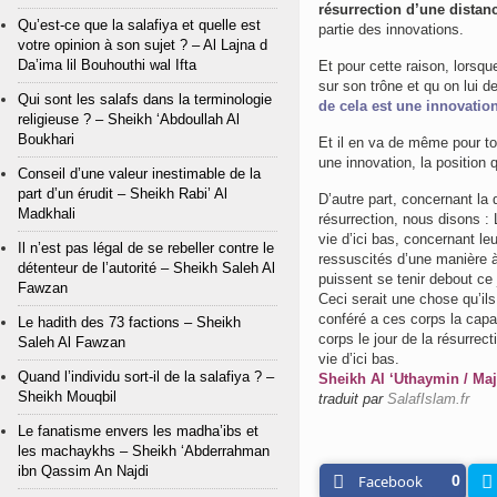
résurrection d’une distan
Qu’est-ce que la salafiya et quelle est
partie des innovations.
votre opinion à son sujet ? – Al Lajna d
Da’ima lil Bouhouthi wal Ifta
Et pour cette raison, lorsque l’Imam Malik رحمه الله fut interrogé
sur son trône et qu on lui de
Qui sont les salafs dans la terminologie
de cela est une innovatio
religieuse ? – Sheikh ‘Abdoullah Al
Boukhari
Et il en va de même pour tou
une innovation, la position 
Conseil d’une valeur inestimable de la
part d’un érudit – Sheikh Rabi’ Al
D’autre part, concernant la
Madkhali
résurrection, nous disons : 
vie d’ici bas, concernant le
Il n’est pas légal de se rebeller contre le
ressuscités d’une manière à
détenteur de l’autorité – Sheikh Saleh Al
puissent se tenir debout ce 
Fawzan
Ceci serait une chose qu’il
conféré a ces corps la capac
Le hadith des 73 factions – Sheikh
corps le jour de la résurrec
Saleh Al Fawzan
vie d’ici bas.
Quand l’individu sort-il de la salafiya ? –
Sheikh Al ‘Uthaymin / Maj
Sheikh Mouqbil
traduit par
SalafIslam.fr
Le fanatisme envers les madha’ibs et
les machaykhs – Sheikh ‘Abderrahman
ibn Qassim An Najdi
Facebook
0