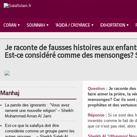
CORAN
SOUNNAH
‘AQIDA / CROYANCE
EXHORTATION
Je raconte de fausses histoires aux enfants
Est-ce considéré comme des mensonges? 
Question :
Je raconte des 
Manhaj
faire aimer la prière, la
mensonges? Car ils sont pe
La parole des ignorants : “Vous avez
prophètes et des vertueux
ramené une nouvelle religion” – Sheikh
Réponse :
Si ce sont des hi
Muhammed Aman Al Jami
inventés comme le fait de dir
Est-ce que la salafiya doit être
que ce n’est pas réel, alors
considérée comme un groupe parmi les
Sheikh Al ‘Uthaymin/ Nour
autres groupes… – Sheikh Saleh Al