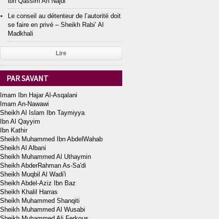
ibn Qassim An Najdi
Le conseil au détenteur de l’autorité doit
se faire en privé – Sheikh Rabi’ Al
Madkhali
Lire
PAR SAVANT
Imam Ibn Hajar Al-Asqalani
Imam An-Nawawi
Sheikh Al Islam Ibn Taymiyya
Ibn Al Qayyim
Ibn Kathir
Sheikh Muhammed Ibn AbdelWahab
Sheikh Al Albani
Sheikh Muhammed Al Uthaymin
Sheikh AbderRahman As-Sa'di
Sheikh Muqbil Al Wadi'i
Sheikh Abdel-Aziz Ibn Baz
Sheikh Khalil Harras
Sheikh Muhammed Shanqiti
Sheikh Muhammed Al Wusabi
Sheikh Muhammed Ali Ferkous