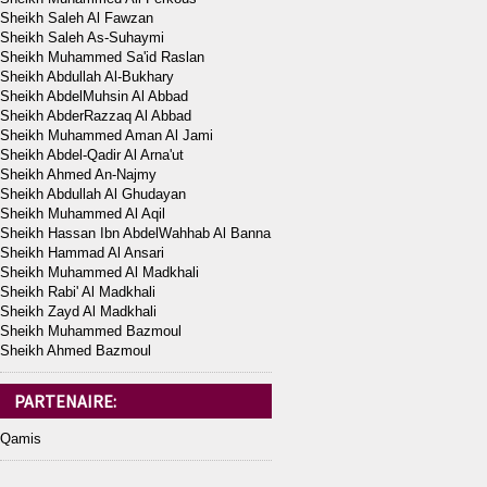
Sheikh Saleh Al Fawzan
Sheikh Saleh As-Suhaymi
Sheikh Muhammed Sa'id Raslan
Sheikh Abdullah Al-Bukhary
Sheikh AbdelMuhsin Al Abbad
Sheikh AbderRazzaq Al Abbad
Sheikh Muhammed Aman Al Jami
Sheikh Abdel-Qadir Al Arna'ut
Sheikh Ahmed An-Najmy
Sheikh Abdullah Al Ghudayan
Sheikh Muhammed Al Aqil
Sheikh Hassan Ibn AbdelWahhab Al Banna
Sheikh Hammad Al Ansari
Sheikh Muhammed Al Madkhali
Sheikh Rabi' Al Madkhali
Sheikh Zayd Al Madkhali
Sheikh Muhammed Bazmoul
Sheikh Ahmed Bazmoul
PARTENAIRE:
Qamis