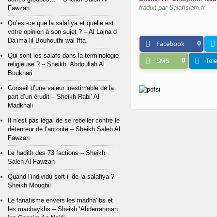
traduit par SalafIslam.fr
Fawzan
Qu’est-ce que la salafiya et quelle est
votre opinion à son sujet ? – Al Lajna d
Da’ima lil Bouhouthi wal Ifta
Facebook
0
Qui sont les salafs dans la terminologie
SMS
0
Tel
religieuse ? – Sheikh ‘Abdoullah Al
Boukhari
Conseil d’une valeur inestimable de la
part d’un érudit – Sheikh Rabi’ Al
Madkhali
Il n’est pas légal de se rebeller contre le
détenteur de l’autorité – Sheikh Saleh Al
Fawzan
Le hadith des 73 factions – Sheikh
Saleh Al Fawzan
Quand l’individu sort-il de la salafiya ? –
Sheikh Mouqbil
Le fanatisme envers les madha’ibs et
les machaykhs – Sheikh ‘Abderrahman