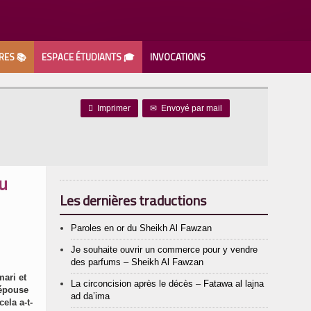
RES 📚
ESPACE ÉTUDIANTS 🎓
INVOCATIONS

Imprimer
✉
Envoyé par mail
ou
Les dernières traductions
Paroles en or du Sheikh Al Fawzan
Je souhaite ouvrir un commerce pour y vendre
des parfums – Sheikh Al Fawzan
mari et
La circoncision après le décès – Fatawa al lajna
’épouse
ad da’ima
ela a-t-