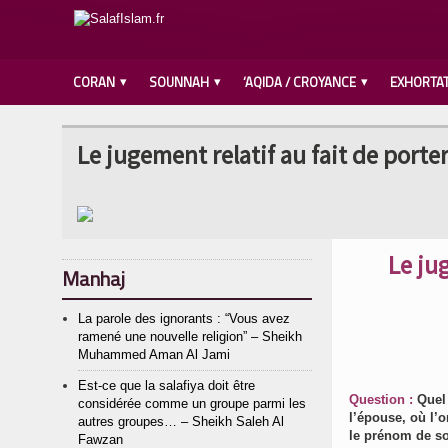
CORAN
SOUNNAH
‘AQIDA / CROYANCE
EXHORTA
Le jugement relatif au fait de port
Le ju
Manhaj
La parole des ignorants : “Vous avez
ramené une nouvelle religion” – Sheikh
Muhammed Aman Al Jami
Est-ce que la salafiya doit être
Question :
Quel 
considérée comme un groupe parmi les
l’épouse, où l’
autres groupes… – Sheikh Saleh Al
le prénom de son
Fawzan