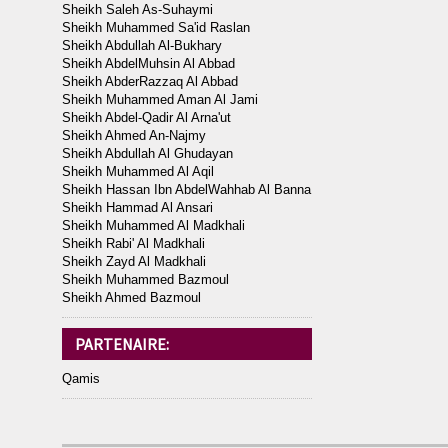
Sheikh Saleh As-Suhaymi
Sheikh Muhammed Sa'id Raslan
Sheikh Abdullah Al-Bukhary
Sheikh AbdelMuhsin Al Abbad
Sheikh AbderRazzaq Al Abbad
Sheikh Muhammed Aman Al Jami
Sheikh Abdel-Qadir Al Arna'ut
Sheikh Ahmed An-Najmy
Sheikh Abdullah Al Ghudayan
Sheikh Muhammed Al Aqil
Sheikh Hassan Ibn AbdelWahhab Al Banna
Sheikh Hammad Al Ansari
Sheikh Muhammed Al Madkhali
Sheikh Rabi' Al Madkhali
Sheikh Zayd Al Madkhali
Sheikh Muhammed Bazmoul
Sheikh Ahmed Bazmoul
PARTENAIRE:
Qamis