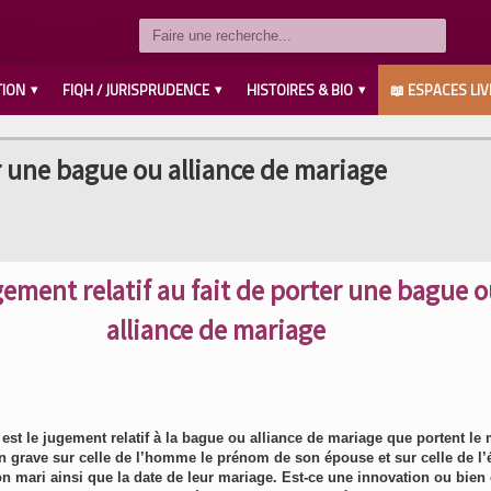
TION
FIQH / JURISPRUDENCE
HISTOIRES & BIO
📖 ESPACES LIV
LES COMPAGNONS رضي الله عنهم
SAVANTS / IMAMS رحمهم الله
LES PROPHÈTES عليهم السلام
MUHAMMED صلى الله عليه وسلم
AHL L’BAYT رضي الله عنهم
er une bague ou alliance de mariage
gement relatif au fait de porter une bague 
alliance de mariage
est le jugement relatif à la bague ou alliance de mariage que portent le 
on grave sur celle de l’homme le prénom de son épouse et sur celle de l
 mari ainsi que la date de leur mariage. Est-ce une innovation ou bien c