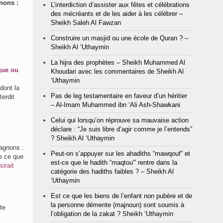
nons :
L’interdiction d’assister aux fêtes et célébrations
des mécréants et de les aider à les célébrer –
Sheikh Saleh Al Fawzan
Construire un masjid ou une école de Quran ? –
Sheikh Al ‘Uthaymin
La hijra des prophètes – Sheikh Muhammed Al
gue ou
Khoudari avec les commentaires de Sheikh Al
‘Uthaymin
dont la
Pas de leg testamentaire en faveur d’un héritier
terdit
– Al-Imam Muhammed ibn ‘Ali Ash-Shawkani
Celui qui lorsqu’on réprouve sa mauvaise action
déclare : “Je suis libre d’agir comme je l’entends”
? Sheikh Al ‘Uthaymin
صل à l’un de ses compagnons :
Peut-on s’appuyer sur les ahadiths “mawqouf” et
re ce que
est-ce que le hadith “maqtou'” rentre dans la
irait
catégorie des hadiths faibles ? – Sheikh Al
‘Uthaymin
Est ce que les biens de l’enfant non pubère et de
la personne démente (majnoun) sont soumis à
te
l’obligation de la zakat ? Sheikh ‘Uthaymin