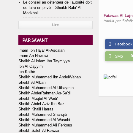
Le conseil au détenteur de l’autorité doit
se faire en privé – Sheikh Rabi’ Al
Madkhali
Fatawas Al Lajna
traduit par SalafI
Lire
PAR SAVANT
Facebook
Imam Ibn Hajar Al-Asqalani
Imam An-Nawawi
SMS
0
Sheikh Al Islam Ibn Taymiyya
Ibn Al Qayyim
Ibn Kathir
Sheikh Muhammed Ibn AbdelWahab
Sheikh Al Albani
Sheikh Muhammed Al Uthaymin
Sheikh AbderRahman As-Sa'di
Sheikh Muqbil Al Wadi'i
Sheikh Abdel-Aziz Ibn Baz
Sheikh Khalil Harras
Sheikh Muhammed Shanqiti
Sheikh Muhammed Al Wusabi
Sheikh Muhammed Ali Ferkous
Sheikh Saleh Al Fawzan