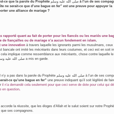
 est-ce que la parole du Prophète
صلى الله عليه وسلم
à l’un de ses compag
ête ne serait-ce que d’une bague en fer” est une preuve pour appuyer la
orter une alliance de mariage ?
s rapporté quant au fait de porter pour les fiancés ou les mariés une ba
ce de fiançailles ou de mariage n’a aucun fondement en islam
.
t une innovation
à travers laquelle les ignorants parmi les musulmans, ceux 
est bancale ont imité les mécréants dans leurs coutumes, et ceci est en soit in
 cela implique comme ressemblance aux mécréants, chose contre laquelle le
Prophète صلى الله عليه وسلم a mis en garde.
Deuxièmement, il n’y a pas dans la parole du Prophète ى الله عليه وسلم
erait-ce qu’une bague en fer”
une preuve indiquant qu’il soit légiféré de fai
ar
il n’a demandé cela seulement pour que ceci serve de dote pour celui qui dés
e en question
.
i accorde la réussite, que les éloges d’Allah et le salut soient sur notre Prophè
 que ses compagnons.