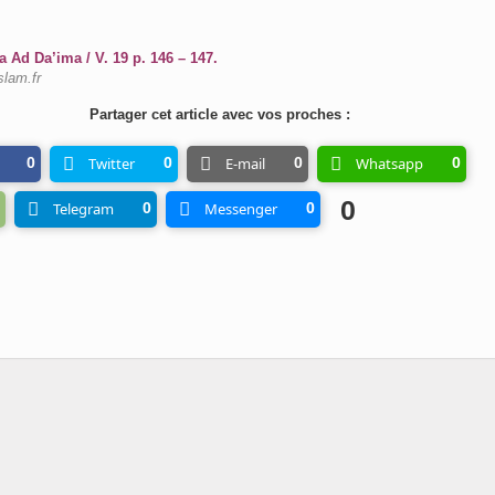
 Ad Da’ima / V. 19 p. 146 – 147.
slam.fr
Partager cet article avec vos proches :
0
Twitter
0
E-mail
0
Whatsapp
0
0
Telegram
0
Messenger
0