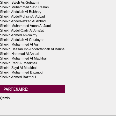
Sheikh Saleh As-Suhaymi
Sheikh Muhammed Sa'id Raslan
Sheikh Abdullah Al-Bukhary
Sheikh AbdelMuhsin Al Abbad
Sheikh AbderRazzaq Al Abbad
Sheikh Muhammed Aman Al Jami
Sheikh Abdel-Qadir Al Arna'ut
Sheikh Ahmed An-Najmy
Sheikh Abdullah Al Ghudayan
Sheikh Muhammed Al Aqil
Sheikh Hassan Ibn AbdelWahhab Al Banna
Sheikh Hammad Al Ansari
Sheikh Muhammed Al Madkhali
Sheikh Rabi' Al Madkhali
Sheikh Zayd Al Madkhali
Sheikh Muhammed Bazmoul
Sheikh Ahmed Bazmoul
PARTENAIRE:
Qamis