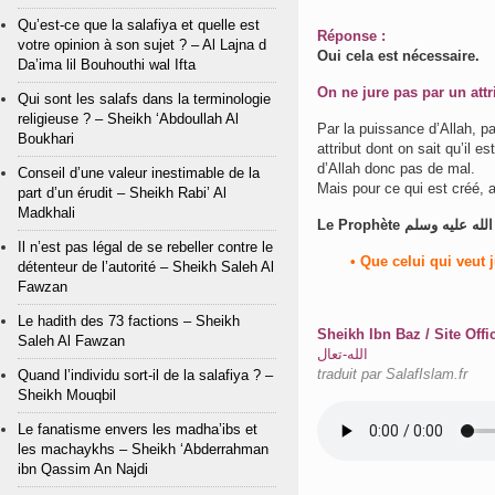
Qu’est-ce que la salafiya et quelle est
Réponse :
votre opinion à son sujet ? – Al Lajna d
Oui cela est nécessaire.
Da’ima lil Bouhouthi wal Ifta
On ne jure pas par un attr
Qui sont les salafs dans la terminologie
religieuse ? – Sheikh ‘Abdoullah Al
Par la puissance d’Allah, par
Boukhari
attribut dont on sait qu’il es
d’Allah donc pas de mal.
Conseil d’une valeur inestimable de la
Mais pour ce qui est créé, a
part d’un érudit – Sheikh Rabi’ Al
Madkhali
Il n’est pas légal de se rebeller contre le
• Que celui qui veut j
détenteur de l’autorité – Sheikh Saleh Al
Fawzan
Le hadith des 73 factions – Sheikh
Sheikh Ibn Baz / Site Offi
Saleh Al Fawzan
الله-تعال
traduit par SalafIslam.fr
Quand l’individu sort-il de la salafiya ? –
Sheikh Mouqbil
Le fanatisme envers les madha’ibs et
les machaykhs – Sheikh ‘Abderrahman
ibn Qassim An Najdi