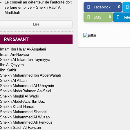
Le conseil au détenteur de l’autorité doit
Facebook
0
se faire en privé – Sheikh Rabi’ Al
Madkhali
SMS
0
Tel
Lire
PAR SAVANT
Imam Ibn Hajar Al-Asqalani
Imam An-Nawawi
Sheikh Al Islam Ibn Taymiyya
Ibn Al Qayyim
Ibn Kathir
Sheikh Muhammed Ibn AbdelWahab
Sheikh Al Albani
Sheikh Muhammed Al Uthaymin
Sheikh AbderRahman As-Sa'di
Sheikh Muqbil Al Wadi'i
Sheikh Abdel-Aziz Ibn Baz
Sheikh Khalil Harras
Sheikh Muhammed Shanqiti
Sheikh Muhammed Al Wusabi
Sheikh Muhammed Ali Ferkous
Sheikh Saleh Al Fawzan