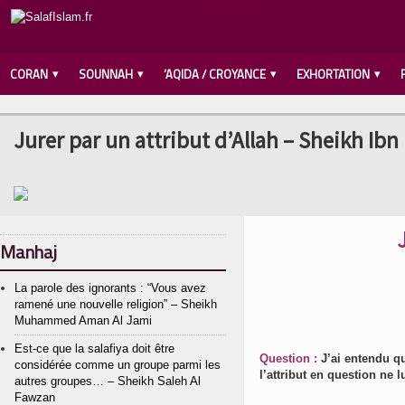
CORAN
SOUNNAH
‘AQIDA / CROYANCE
EXHORTATION
Jurer par un attribut d’Allah – Sheikh Ibn
Manhaj
La parole des ignorants : “Vous avez
ramené une nouvelle religion” – Sheikh
Muhammed Aman Al Jami
Est-ce que la salafiya doit être
Question :
J’ai entendu qu’
considérée comme un groupe parmi les
l’attribut en question ne 
autres groupes… – Sheikh Saleh Al
Fawzan