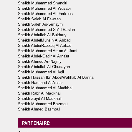
Sheikh Muhammed Shanqiti
Sheikh Muhammed Al Wusabi
Sheikh Muhammed Ali Ferkous
Sheikh Saleh Al Fawzan
Sheikh Saleh As-Suhaymi
Sheikh Muhammed Sa'id Raslan
Sheikh Abdullah Al-Bukhary
Sheikh AbdelMuhsin Al Abbad
Sheikh AbderRazzaq Al Abbad
Sheikh Muhammed Aman Al Jami
Sheikh Abdel-Qadir Al Arna'ut
Sheikh Ahmed An-Najmy
Sheikh Abdullah Al Ghudayan
Sheikh Muhammed Al Aqil
Sheikh Hassan Ibn AbdelWahhab Al Banna
Sheikh Hammad Al Ansari
Sheikh Muhammed Al Madkhali
Sheikh Rabi' Al Madkhali
Sheikh Zayd Al Madkhali
Sheikh Muhammed Bazmoul
Sheikh Ahmed Bazmoul
PARTENAIRE: