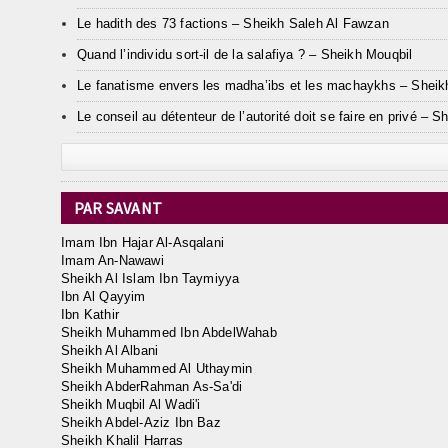
Le hadith des 73 factions – Sheikh Saleh Al Fawzan
Quand l’individu sort-il de la salafiya ? – Sheikh Mouqbil
Le fanatisme envers les madha’ibs et les machaykhs – Sheik
Le conseil au détenteur de l’autorité doit se faire en privé – S
PAR SAVANT
Imam Ibn Hajar Al-Asqalani
Imam An-Nawawi
Sheikh Al Islam Ibn Taymiyya
Ibn Al Qayyim
Ibn Kathir
Sheikh Muhammed Ibn AbdelWahab
Sheikh Al Albani
Sheikh Muhammed Al Uthaymin
Sheikh AbderRahman As-Sa'di
Sheikh Muqbil Al Wadi'i
Sheikh Abdel-Aziz Ibn Baz
Sheikh Khalil Harras