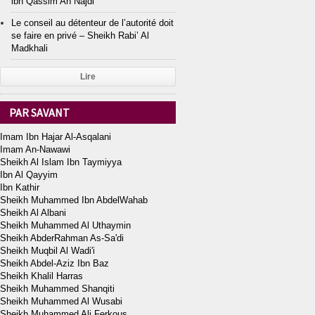
ibn Qassim An Najdi
Le conseil au détenteur de l’autorité doit
se faire en privé – Sheikh Rabi’ Al
Madkhali
Lire
PAR SAVANT
Imam Ibn Hajar Al-Asqalani
Imam An-Nawawi
Sheikh Al Islam Ibn Taymiyya
Ibn Al Qayyim
Ibn Kathir
Sheikh Muhammed Ibn AbdelWahab
Sheikh Al Albani
Sheikh Muhammed Al Uthaymin
Sheikh AbderRahman As-Sa'di
Sheikh Muqbil Al Wadi'i
Sheikh Abdel-Aziz Ibn Baz
Sheikh Khalil Harras
Sheikh Muhammed Shanqiti
Sheikh Muhammed Al Wusabi
Sheikh Muhammed Ali Ferkous