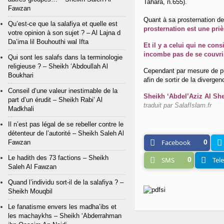
Tahara, n.655).
Fawzan
Quant à sa prosternation de 
Qu’est-ce que la salafiya et quelle est
prosternation est une priè
votre opinion à son sujet ? – Al Lajna d
Da’ima lil Bouhouthi wal Ifta
Et il y a celui qui ne con
incombe pas de se couvri
Qui sont les salafs dans la terminologie
religieuse ? – Sheikh ‘Abdoullah Al
Cependant par mesure de préc
Boukhari
afin de sortir de la divergen
Conseil d’une valeur inestimable de la
part d’un érudit – Sheikh Rabi’ Al
traduit par SalafIslam.fr
Madkhali
Il n’est pas légal de se rebeller contre le
détenteur de l’autorité – Sheikh Saleh Al
Facebook
0
Fawzan
Le hadith des 73 factions – Sheikh
SMS
0
Tel
Saleh Al Fawzan
Quand l’individu sort-il de la salafiya ? –
Sheikh Mouqbil
Le fanatisme envers les madha’ibs et
les machaykhs – Sheikh ‘Abderrahman