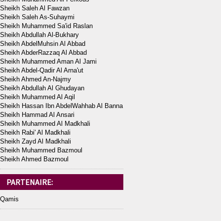
Sheikh Saleh Al Fawzan
Sheikh Saleh As-Suhaymi
Sheikh Muhammed Sa'id Raslan
Sheikh Abdullah Al-Bukhary
Sheikh AbdelMuhsin Al Abbad
Sheikh AbderRazzaq Al Abbad
Sheikh Muhammed Aman Al Jami
Sheikh Abdel-Qadir Al Arna'ut
Sheikh Ahmed An-Najmy
Sheikh Abdullah Al Ghudayan
Sheikh Muhammed Al Aqil
Sheikh Hassan Ibn AbdelWahhab Al Banna
Sheikh Hammad Al Ansari
Sheikh Muhammed Al Madkhali
Sheikh Rabi' Al Madkhali
Sheikh Zayd Al Madkhali
Sheikh Muhammed Bazmoul
Sheikh Ahmed Bazmoul
PARTENAIRE:
Qamis