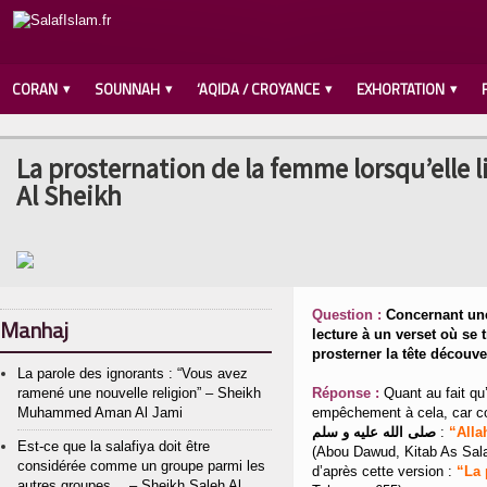
CORAN
SOUNNAH
‘AQIDA / CROYANCE
EXHORTATION
La prosternation de la femme lorsqu’elle l
Al Sheikh
Question :
Concernant une 
Manhaj
lecture à un verset où se trouve une p
prosterner la tête découve
La parole des ignorants : “Vous avez
ramené une nouvelle religion” – Sheikh
Réponse :
Quant au fait qu’
Muhammed Aman Al Jami
empêchement à cela, car cou
صلى الله عليه و سلم
:
“Alla
Est-ce que la salafiya doit être
(Abou Dawud, Kitab As Salat
considérée comme un groupe parmi les
d’après cette version :
“La 
autres groupes… – Sheikh Saleh Al