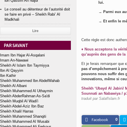
ibn Qassim An Najdi
lui.
Le conseil au détenteur de l’autorité doit
→
Parmi eux auss
se faire en privé – Sheikh Rabi’ Al
Madkhali
→ Et enfin le mé
Lire
Cette règle est donc authent
PAR SAVANT
♦ Nous acceptons la vérit
qu’auprès des gens de la 
Imam Ibn Hajar Al-Asqalani
Imam An-Nawawi
Et je ferais remarquer que
c
Sheikh Al Islam Ibn Taymiyya
pas d’empêchement à pren
Ibn Al Qayyim
pouvons nous suffir des g
Ibn Kathir
innovations, même si ceux
Sheikh Muhammed Ibn AbdelWahab
Sheikh Al Albani
Sheikh ‘Ubayd Al Jabiri/ M
Sheikh Muhammed Al Uthaymin
Sounnati an Nabawiya / p
Sheikh AbderRahman As-Sa'di
traduit par SalafIslam.fr
Sheikh Muqbil Al Wadi'i
Sheikh Abdel-Aziz Ibn Baz
Sheikh Khalil Harras
Sheikh Muhammed Shanqiti
Facebook
0
Sheikh Muhammed Al Wusabi
Sheikh Muhammed Ali Ferkous