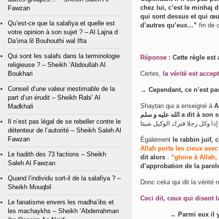
chez lui, c’est le minhaj 
Fawzan
qui sont dessus et qui œu
Qu’est-ce que la salafiya et quelle est
d’autres qu’eux…”
fin de c
votre opinion à son sujet ? – Al Lajna d
Da’ima lil Bouhouthi wal Ifta
Qui sont les salafs dans la terminologie
Réponse :
Cette règle est
religieuse ? – Sheikh ‘Abdoullah Al
Boukhari
Certes,
la vérité est accep
Conseil d’une valeur inestimable de la
→
Cependant, ce n’est pas
part d’un érudit – Sheikh Rabi’ Al
Shaytan qui a enseigné à
A
Madkhali
سلم
و
عليه
الله
a dit à son s
Il n’est pas légal de se rebeller contre le
إذا
وكل
رجلا
فترك
الوكيل
شيئا
détenteur de l’autorité – Sheikh Saleh Al
Fawzan
Également
le rabbin juif, c
Allah porte les cieux ave
Le hadith des 73 factions – Sheikh
dit alors
:
“gloire à Allah, 
Saleh Al Fawzan
d’approbation de la parol
Quand l’individu sort-il de la salafiya ? –
Donc celui qui dit la vérité 
Sheikh Mouqbil
Ceci dit, ceux qui disent l
Le fanatisme envers les madha’ibs et
les machaykhs – Sheikh ‘Abderrahman
→ Parmi eux il y