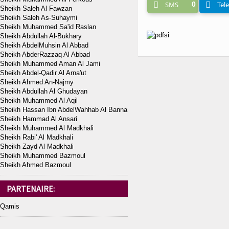
SMS
0
Tel
Sheikh Saleh Al Fawzan
Sheikh Saleh As-Suhaymi
Sheikh Muhammed Sa'id Raslan
Sheikh Abdullah Al-Bukhary
Sheikh AbdelMuhsin Al Abbad
Sheikh AbderRazzaq Al Abbad
Sheikh Muhammed Aman Al Jami
Sheikh Abdel-Qadir Al Arna'ut
Sheikh Ahmed An-Najmy
Sheikh Abdullah Al Ghudayan
Sheikh Muhammed Al Aqil
Sheikh Hassan Ibn AbdelWahhab Al Banna
Sheikh Hammad Al Ansari
Sheikh Muhammed Al Madkhali
Sheikh Rabi' Al Madkhali
Sheikh Zayd Al Madkhali
Sheikh Muhammed Bazmoul
Sheikh Ahmed Bazmoul
PARTENAIRE:
Qamis