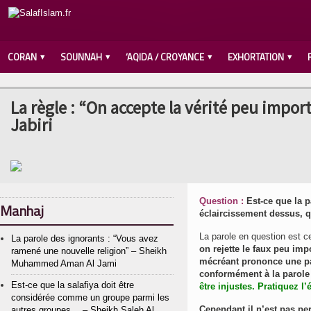
CORAN
SOUNNAH
‘AQIDA / CROYANCE
EXHORTATION
La règle : “On accepte la vérité peu impor
Jabiri
Question :
Est-ce que la p
Manhaj
éclaircissement dessus, 
La parole en question est cel
La parole des ignorants : “Vous avez
on rejette le faux peu imp
ramené une nouvelle religion” – Sheikh
mécréant prononce une paro
Muhammed Aman Al Jami
conformément à la parole
Est-ce que la salafiya doit être
être injustes. Pratiquez l’
considérée comme un groupe parmi les
Cependant il n’est pas pe
autres groupes… – Sheikh Saleh Al