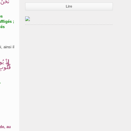
نَحْنُ 
Lire
es
fligés ;
iés
, ainsi il
إِ
ذْ يُ
قُلُوبِ
.
de, au