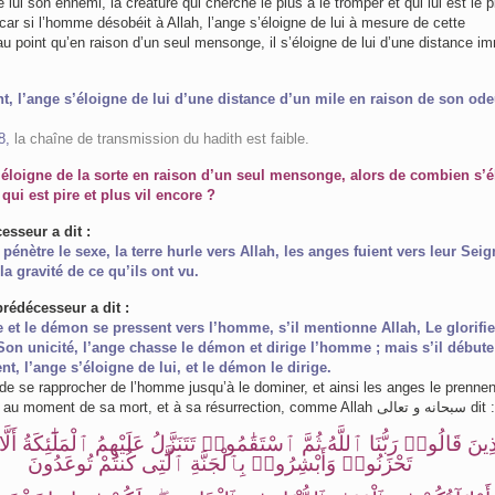
e lui son ennemi, la créature qui cherche le plus à le tromper et qui lui est le p
 car si l’homme désobéit à Allah, l’ange s’éloigne de lui à mesure de cette
u point qu’en raison d’un seul mensonge, il s’éloigne de lui d’une distance i
, l’ange s’éloigne de lui d’une distance d’un mile en raison de son ode
8,
la chaîne de transmission du hadith est faible.
s’éloigne de la sorte en raison d’un seul mensonge, alors de combien s’é
 qui est pire et plus vil encore ?
esseur a dit :
pénètre le sexe, la terre hurle vers Allah, les anges fuient vers leur Seig
la gravité de ce qu’ils ont vu.
rédécesseur a dit :
e et le démon se pressent vers l’homme, s’il mentionne Allah, Le glorifie
 Son unicité, l’ange chasse le démon et dirige l’homme ; mais s’il débute
t, l’ange s’éloigne de lui, et le démon le dirige.
de se rapprocher de l’homme jusqu’à le dominer, et ainsi les anges le prennen
allié dans sa vie, au moment de sa mort, et à sa résurrection, comme Allah سبحانه و تعالى dit :
ِينَ قَالُوا۟ رَبُّنَا ٱللَّهُ ثُمَّ ٱسْتَقَٰمُوا۟ تَتَنَزَّلُ عَلَيْهِمُ ٱلْمَلَٰٓئِكَةُ أَلّ
تَحْزَنُوا۟ وَأَبْشِرُوا۟ بِٱلْجَنَّةِ ٱلَّتِى كُنتُمْ تُوعَدُونَ