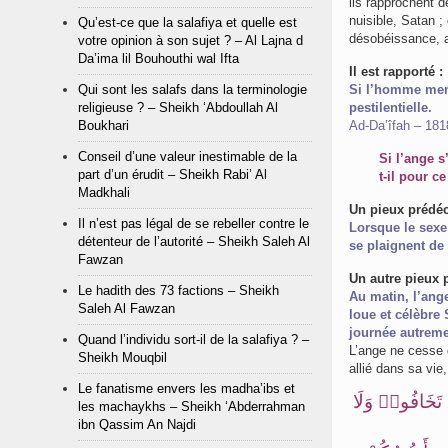
ils rapprochent d
nuisible, Satan ;
Qu’est-ce que la salafiya et quelle est
désobéissance, a
votre opinion à son sujet ? – Al Lajna d
Da’ima lil Bouhouthi wal Ifta
Il est rapporté :
Qui sont les salafs dans la terminologie
Si l’homme ment
religieuse ? – Sheikh ‘Abdoullah Al
pestilentielle.
Boukhari
Ad-Da’îfah – 181
Conseil d’une valeur inestimable de la
Si l’ange 
part d’un érudit – Sheikh Rabi’ Al
t-il pour ce
Madkhali
Un pieux prédéc
Il n’est pas légal de se rebeller contre le
Lorsque le sexe 
détenteur de l’autorité – Sheikh Saleh Al
se plaignent de 
Fawzan
Un autre pieux p
Le hadith des 73 factions – Sheikh
Au matin, l’ang
Saleh Al Fawzan
loue et célèbre
journée autremen
Quand l’individu sort-il de la salafiya ? –
L’ange ne cesse 
Sheikh Mouqbil
Le fanatisme envers les madha’ibs et
َا تَخَافُوا۟ وَلَا
les machaykhs – Sheikh ‘Abderrahman
ibn Qassim An Najdi