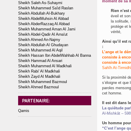
moment de sa mo
Sheikh Saleh As-Suhaymi
Sheikh Muhammed Sa'id Raslan
Rien n’est
Sheikh Abdullah Al-Bukhary
éveil et so
Sheikh AbdelMuhsin Al Abbad
la solitude,
Sheikh AbderRazzaq Al Abbad
protège et l
Sheikh Muhammed Aman Al Jami
vérité,
Sheikh Abdel-Qadir Al Arna'ut
Sheikh Ahmed An-Najmy
Sheikh Abdullah Al Ghudayan
:
Sheikh Muhammed Al Aqil
L’ange et le dé
Sheikh Hassan Ibn AbdelWahhab Al Banna
consiste à enco
Sheikh Hammad Al Ansari
consiste à encou
Sheikh Muhammed Al Madkhali
Sahîh At-Tirmidh
Sheikh Rabi' Al Madkhali
Sheikh Zayd Al Madkhali
Si la proximité de
Sheikh Muhammed Bazmoul
s’éloigne et que 
Sheikh Ahmed Bazmoul
paroles mensongè
cet homme.
PARTENAIRE:
Il est dit dans l
La quiétude parl
Qamis
Al-Mishkât – 59
Un homme pouva
“C’est l’ange qui