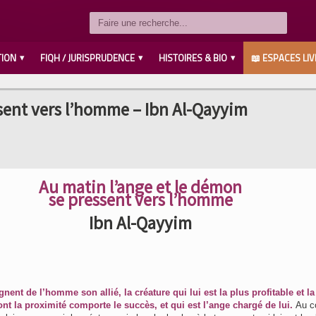
TION
FIQH / JURISPRUDENCE
HISTOIRES & BIO
📖 ESPACES LIV
LES COMPAGNONS رضي الله عنهم
SAVANTS / IMAMS رحمهم الله
LES PROPHÈTES عليهم السلام
MUHAMMED صلى الله عليه وسلم
AHL L’BAYT رضي الله عنهم
ssent vers l’homme – Ibn Al-Qayyim
Au matin l’ange et le démon
se pressent vers l’homme
Ibn Al-Qayyim
nent de l’homme son allié, la créature qui lui est la plus profitable et la
ont la proximité comporte le succès, et qui est l’ange chargé de lui.
Au co