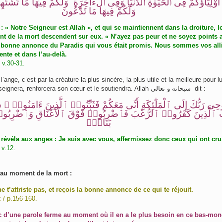
أَوْلِيَآؤُكُمْ فِى ٱلْحَيَوٰةِ ٱلدُّنْيَا وَفِى ٱلْءَاخِرَةِ ۖ وَلَكُمْ فِيهَا مَا تَشْتَ
وَلَكُمْ فِيهَا مَا تَدَّعُونَ
: « Notre Seigneur est Allah », et qui se maintiennent dans la droiture, l
 de la mort descendent sur eux. « N’ayez pas peur et ne soyez points af
 bonne annonce du Paradis qui vous était promis. Nous sommes vos all
ente et dans l’au-delà.
 v.30-31.
 l’ange, c’est par la créature la plus sincère, la plus utile et la meilleure pour lui
l’affermira, lui enseignera, renforcera son cœur et le soutiendra. Allah سبحانه و تعالى dit :
وحِى رَبُّكَ إِلَى ٱلْمَلَٰٓئِكَةِ أَنِّى مَعَكُمْ فَثَبِّتُوا۟ ٱلَّذِينَ ءَامَنُوا۟ 
 ٱلَّذِينَ كَفَرُوا۟ ٱلرُّعْبَ فَٱضْرِبُوا۟ فَوْقَ ٱلْأَعْنَاقِ وَٱضْرِبُو
ا
بَنَانٍۢ
 révéla aux anges : Je suis avec vous, affermissez donc ceux qui ont cru
 v.12.
t au moment de la mort :
ne t’attriste pas, et reçois la bonne annonce de ce qui te réjouit.
 / p.156-160.
onc d’une parole ferme au moment où il en a le plus besoin en ce bas-mon