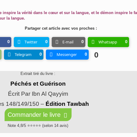
e inspire la vérité dans le cœur et sur la langue, et le démon inspire le 
sur la langue.
Partager cet article avec vos proches :
0
Twitter
0
E-mail
0
Whatsapp
0
0
Telegram
0
Messenger
0
Extrait tiré du livre :
Péchés et Guérison
Écrit Par Ibn Al Qayyim
s 148/149/150 –
Édition Tawbah
Commander le livre
Note 4,8/5 ⭐⭐⭐⭐⭐ (selon 14 avis)