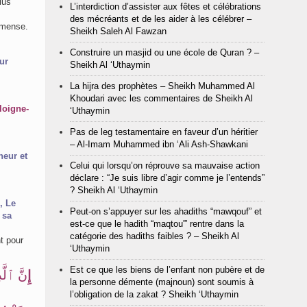
lus
L’interdiction d’assister aux fêtes et célébrations
des mécréants et de les aider à les célébrer –
mmense.
Sheikh Saleh Al Fawzan
Construire un masjid ou une école de Quran ? –
ur
Sheikh Al ‘Uthaymin
La hijra des prophètes – Sheikh Muhammed Al
Khoudari avec les commentaires de Sheikh Al
loigne-
‘Uthaymin
Pas de leg testamentaire en faveur d’un héritier
– Al-Imam Muhammed ibn ‘Ali Ash-Shawkani
neur et
Celui qui lorsqu’on réprouve sa mauvaise action
déclare : “Je suis libre d’agir comme je l’entends”
? Sheikh Al ‘Uthaymin
, Le
Peut-on s’appuyer sur les ahadiths “mawqouf” et
 sa
est-ce que le hadith “maqtou'” rentre dans la
catégorie des hadiths faibles ? – Sheikh Al
t pour
‘Uthaymin
Est ce que les biens de l’enfant non pubère et de
إِ
نَّ ٱلَّذ
la personne démente (majnoun) sont soumis à
l’obligation de la zakat ? Sheikh ‘Uthaymin