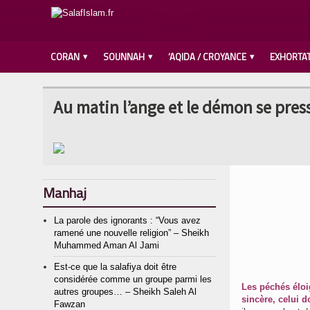
CORAN
SOUNNAH
‘AQIDA / CROYANCE
EXHORTA
Au matin l’ange et le démon se pre
Manhaj
La parole des ignorants : “Vous avez
ramené une nouvelle religion” – Sheikh
Muhammed Aman Al Jami
Est-ce que la salafiya doit être
considérée comme un groupe parmi les
Les péchés éloig
autres groupes… – Sheikh Saleh Al
sincère, celui d
Fawzan