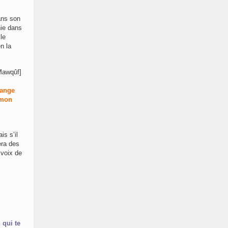
ans son
ie dans
le
en la
Mawqûf]
’ange
émon
is s’il
era des
 voix de
 qui te