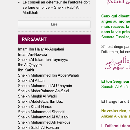
هِىٓ أَنفُسُكُمْ
Le conseil au détenteur de l’autorité doit
se faire en privé – Sheikh Rabi’ Al
Madkhali
Ceux qui disent 
anges au moment
Lire
mais recevez la
dans la vie prés
Sourate Fussilat,
PAR SAVANT
S’il est dirigé par
Imam Ibn Hajar Al-Asqalani
Imam An-Nawawi
Sheikh Al Islam Ibn Taymiyya
ۚ سَأُلْقِى فِى
Ibn Al Qayyim
۟
مِنْهُمْ كُلَّ
Ibn Kathir
Sheikh Muhammed Ibn AbdelWahab
Sheikh Al Albani
Et ton Seigneur
Sheikh Muhammed Al Uthaymin
Sourate Al-Anfâl,
Sheikh AbderRahman As-Sa'di
Sheikh Muqbil Al Wadi'i
Sheikh Abdel-Aziz Ibn Baz
Et l’ange lui di
Sheikh Khalil Harras
Ne crains rien, 
Sheikh Muhammed Shanqiti
Ahkâm Al-Janâ’iz
Sheikh Muhammed Al Wusabi
Sheikh Muhammed Ali Ferkous
Il l’affermit d
Sheikh Saleh Al Fawzan