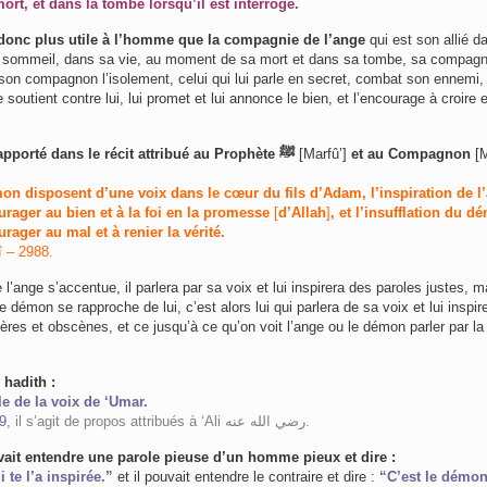
rt, et dans la tombe lorsqu’il est interrogé.
 donc plus utile à l’homme que la compagnie de l’ange
qui est son allié d
n sommeil, dans sa vie, au moment de sa mort et dans sa tombe, sa compagn
 son compagnon l’isolement, celui qui lui parle en secret, combat son ennemi, 
e soutient contre lui, lui promet et lui annonce le bien, et l’encourage à croire 
Ainsi qu’il est rapporté dans le récit attribué au Prophète ﷺ
[Marfû’]
et au Compagnon
[
mon disposent d’une voix dans le cœur du fils d’Adam, l’inspiration de l
urager au bien et à la foi en la promesse
[
d’Allah
]
, et l’insufflation du d
rager au mal et à renier la vérité.
î – 2988.
 l’ange s’accentue, il parlera par sa voix et lui inspirera des paroles justes, ma
le démon se rapproche de lui, c’est alors lui qui parlera de sa voix et lui inspir
res et obscènes, et ce jusqu’à ce qu’on voit l’ange ou le démon parler par la
e hadith :
e de la voix de ‘Umar.
89,
il s’agit de propos attribués à ‘Ali ﺭﺿﻲ ﺍﻟﻠﻪ ﻋﻨﻪ.
it entendre une parole pieuse d’un homme pieux et dire :
 te l’a inspirée.”
et il pouvait entendre le contraire et dire :
“C’est le démon