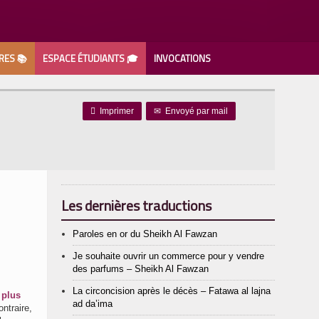
RES 📚
ESPACE ÉTUDIANTS 🎓
INVOCATIONS

Imprimer
✉
Envoyé par mail
Les dernières traductions
Paroles en or du Sheikh Al Fawzan
Je souhaite ouvrir un commerce pour y vendre
des parfums – Sheikh Al Fawzan
La circoncision après le décès – Fatawa al lajna
 plus
ad da’ima
ntraire,