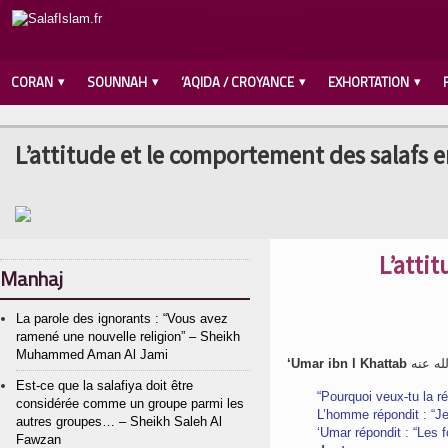
CORAN
SOUNNAH
‘AQIDA / CROYANCE
EXHORTATION
L’attitude et le comportement des salafs 
L’atti
Manhaj
La parole des ignorants : “Vous avez
ramené une nouvelle religion” – Sheikh
Muhammed Aman Al Jami
‘Umar ibn l Khattab
Est-ce que la salafiya doit être
“Pourquoi veux-tu la ré
considérée comme un groupe parmi les
L’homme répondit : “Je
autres groupes… – Sheikh Saleh Al
‘Umar répondit : “Les f
Fawzan