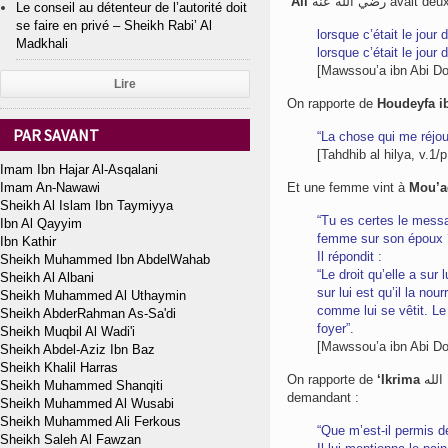
‘Ali
رضي الله عنه ava
Le conseil au détenteur de l’autorité doit
se faire en privé – Sheikh Rabi’ Al
lorsque c’était le jour
Madkhali
lorsque c’était le jou
[Mawssou’a ibn Abi Dou
Lire
On rapporte de
Houdeyfa i
PAR SAVANT
“La chose qui me réjoui
[Tahdhib al hilya, v.1/p
Imam Ibn Hajar Al-Asqalani
Imam An-Nawawi
Et une femme vint à
Mou’a
Sheikh Al Islam Ibn Taymiyya
“Tu es certes le messager du Messager d’All
Ibn Al Qayyim
femme sur son époux 
Ibn Kathir
Il répondit :
Sheikh Muhammed Ibn AbdelWahab
“Le droit qu’elle a sur 
Sheikh Al Albani
sur lui est qu’il la no
Sheikh Muhammed Al Uthaymin
comme lui se vêtit. Le 
Sheikh AbderRahman As-Sa'di
foyer”.
Sheikh Muqbil Al Wadi'i
[Mawssou’a ibn Abi Dou
Sheikh Abdel-Aziz Ibn Baz
Sheikh Khalil Harras
On rapporte de
‘Ikrima
Sheikh Muhammed Shanqiti
demandant :
Sheikh Muhammed Al Wusabi
Sheikh Muhammed Ali Ferkous
“Que m’est-il permis 
Sheikh Saleh Al Fawzan