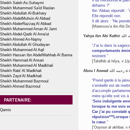
Il lui mentionna le pai
Sheikh Saleh As-Suhaymi
dirhams ?”
Sheikh Muhammed Sa'id Raslan
Ibn ‘Abbas répondit :
“
Sheikh Abdullah Al-Bukhary
Elle répondit non.
Sheikh AbdelMuhsin Al Abbad
Il dit alors :
“Ne prends
Sheikh AbderRazzaq Al Abbad
[Mawssou’a ibn Abi Dou
Sheikh Muhammed Aman Al Jami
Sheikh Abdel-Qadir Al Arna'ut
Yahya ibn Abi Kathir
Sheikh Ahmed An-Najmy
Sheikh Abdullah Al Ghudayan
“J’ai lu dans la sagess
Sheikh Muhammed Al Aqil
comportements émine
Sheikh Hassan Ibn AbdelWahhab Al Banna
restreint.”
Sheikh Hammad Al Ansari
[Tahdhib al hilya, v.1/p
Sheikh Muhammed Al Madkhali
Sheikh Rabi' Al Madkhali
Abou l Aswad
 الله
Sheikh Zayd Al Madkhali
“Prend garde à la jalou
Sheikh Muhammed Bazmoul
s’embellir est de mettr
Sheikh Ahmed Bazmoul
d’accomplir parfaiteme
mère qu’elle soit vis 
PARTENAIRE:
“
Sois indulgente enve
lorsque tu me vois e
Qamis
Car j’ai pu constaté 
répulsion***Lorsque
le cœur
.”
[‘Ouyoun al akhbar, v.4