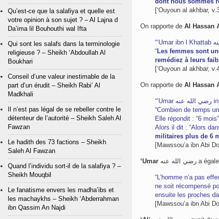
dont nous sommes res
[‘Ouyoun al akhbar, v.
Qu’est-ce que la salafiya et quelle est
votre opinion à son sujet ? – Al Lajna d
On rapporte de
Al Hassan A
Da’ima lil Bouhouthi wal Ifta
Qui sont les salafs dans la terminologie
“
Les femmes sont une
religieuse ? – Sheikh ‘Abdoullah Al
remédiez à leurs faib
Boukhari
[‘Ouyoun al akhbar, v.4
Conseil d’une valeur inestimable de la
On rapporte de
Al Hassan A
part d’un érudit – Sheikh Rabi’ Al
Madkhali
Il n’est pas légal de se rebeller contre le
“Combien de temps une
détenteur de l’autorité – Sheikh Saleh Al
Elle répondit : “6 mois”
Fawzan
Alors il dit : “Alors d
militaires plus de 6 
Le hadith des 73 factions – Sheikh
[Mawssou’a ibn Abi Dou
Saleh Al Fawzan
‘Umar
رضي الله عنه 
Quand l’individu sort-il de la salafiya ? –
Sheikh Mouqbil
“L’homme n’a pas effe
ne soit récompensé po
Le fanatisme envers les madha’ibs et
ensuite les proches dans
les machaykhs – Sheikh ‘Abderrahman
[Mawssou’a ibn Abi Dou
ibn Qassim An Najdi