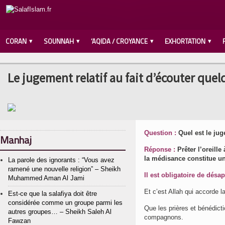
CORAN
SOUNNAH
‘AQIDA / CROYANCE
EXHORTATION
Le jugement relatif au fait d’écouter quelq
Question :
Quel est le jug
Manhaj
Réponse :
Prêter l’oreille
la médisance constitue u
La parole des ignorants : “Vous avez
ramené une nouvelle religion” – Sheikh
Il est obligatoire de dés
Muhammed Aman Al Jami
Et c’est Allah qui accorde l
Est-ce que la salafiya doit être
considérée comme un groupe parmi les
Que les prières et bénédicti
autres groupes… – Sheikh Saleh Al
compagnons.
Fawzan