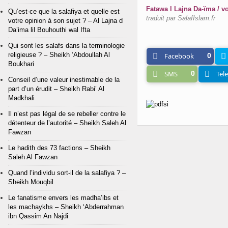
Fatawa l Lajna Da-ïma / vo
Qu’est-ce que la salafiya et quelle est
traduit par SalafIslam.fr
votre opinion à son sujet ? – Al Lajna d
Da’ima lil Bouhouthi wal Ifta
Qui sont les salafs dans la terminologie
religieuse ? – Sheikh ‘Abdoullah Al
Facebook
0
Boukhari
SMS
0
Tel
Conseil d’une valeur inestimable de la
part d’un érudit – Sheikh Rabi’ Al
Madkhali
Il n’est pas légal de se rebeller contre le
détenteur de l’autorité – Sheikh Saleh Al
Fawzan
Le hadith des 73 factions – Sheikh
Saleh Al Fawzan
Quand l’individu sort-il de la salafiya ? –
Sheikh Mouqbil
Le fanatisme envers les madha’ibs et
les machaykhs – Sheikh ‘Abderrahman
ibn Qassim An Najdi