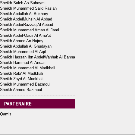
Sheikh Saleh As-Suhaymi
Sheikh Muhammed Sa'id Raslan
Sheikh Abdullah Al-Bukhary
Sheikh AbdelMuhsin Al Abbad
Sheikh AbderRazzaq Al Abbad
Sheikh Muhammed Aman Al Jami
Sheikh Abdel-Qadir Al Arna'ut
Sheikh Ahmed An-Najmy
Sheikh Abdullah Al Ghudayan
Sheikh Muhammed Al Aqil
Sheikh Hassan Ibn AbdelWahhab Al Banna
Sheikh Hammad Al Ansari
Sheikh Muhammed Al Madkhali
Sheikh Rabi' Al Madkhali
Sheikh Zayd Al Madkhali
Sheikh Muhammed Bazmoul
Sheikh Ahmed Bazmoul
PARTENAIRE:
Qamis