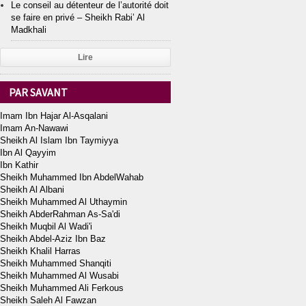
Le conseil au détenteur de l’autorité doit
se faire en privé – Sheikh Rabi’ Al
Madkhali
Lire
PAR SAVANT
Imam Ibn Hajar Al-Asqalani
Imam An-Nawawi
Sheikh Al Islam Ibn Taymiyya
Ibn Al Qayyim
Ibn Kathir
Sheikh Muhammed Ibn AbdelWahab
Sheikh Al Albani
Sheikh Muhammed Al Uthaymin
Sheikh AbderRahman As-Sa'di
Sheikh Muqbil Al Wadi'i
Sheikh Abdel-Aziz Ibn Baz
Sheikh Khalil Harras
Sheikh Muhammed Shanqiti
Sheikh Muhammed Al Wusabi
Sheikh Muhammed Ali Ferkous
Sheikh Saleh Al Fawzan