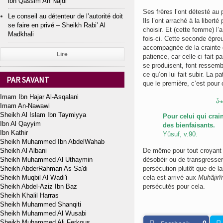
ibn Qassim An Najdi
Ses frères l’ont détesté au p
Le conseil au détenteur de l’autorité doit
Ils l’ont arraché à la libert
se faire en privé – Sheikh Rabi’ Al
choisir. Et (cette femme) l’
Madkhali
fois-ci. Cette seconde épreu
accompagnée de la crainte d’
Lire
patience, car celle-ci fait 
se produisent, font ressemb
ce qu’on lui fait subir. La 
PAR SAVANT
que le première, c’est pour 
Imam Ibn Hajar Al-Asqalani
ينَ
Imam An-Nawawi
Sheikh Al Islam Ibn Taymiyya
Pour celui qui crai
Ibn Al Qayyim
des bienfaisants.
Ibn Kathir
Yûsuf, v.90.
Sheikh Muhammed Ibn AbdelWahab
Sheikh Al Albani
De même pour tout croyant q
Sheikh Muhammed Al Uthaymin
désobéir ou de transgresser –
Sheikh AbderRahman As-Sa'di
persécution plutôt que de l
Sheikh Muqbil Al Wadi'i
cela est arrivé aux
Muhâjirî
Sheikh Abdel-Aziz Ibn Baz
persécutés pour cela.
Sheikh Khalil Harras
Sheikh Muhammed Shanqiti
Sheikh Muhammed Al Wusabi
Sheikh Muhammed Ali Ferkous