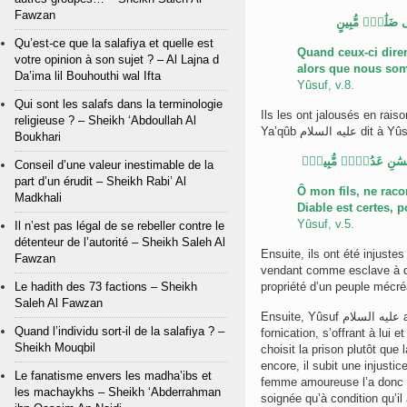
Fawzan
َفِى ضَلَٰلٍۢ مُّبِينٍ
Qu’est-ce que la salafiya et quelle est
Quand ceux-ci diren
votre opinion à son sujet ? – Al Lajna d
alors que nous som
Da’ima lil Bouhouthi wal Ifta
Yûsuf, v.8.
Qui sont les salafs dans la terminologie
Ils les ont jalousés en raiso
religieuse ? – Sheikh ‘Abdoullah Al
Ya’qûb عليه السلام dit 
Boukhari
ْإِنسَٰنِ عَدُوٌّۭ مُّبِينٌۭ
Conseil d’une valeur inestimable de la
part d’un érudit – Sheikh Rabi’ Al
Ô mon fils, ne racon
Madkhali
Diable est certes,
Yûsuf, v.5.
Il n’est pas légal de se rebeller contre le
détenteur de l’autorité – Sheikh Saleh Al
Ensuite, ils ont été injustes
Fawzan
vendant comme esclave à de
Le hadith des 73 factions – Sheikh
propriété d’un peuple mécré
Saleh Al Fawzan
Ensuite, Yûsuf عليه السلام a été éprouvé – après avoir subi une injustice – par celle qui l’appelait à la
Quand l’individu sort-il de la salafiya ? –
fornication, s’offrant à lui 
Sheikh Mouqbil
choisit la prison plutôt que
encore, il subit une injusti
Le fanatisme envers les madha’ibs et
femme amoureuse l’a donc a
les machaykhs – Sheikh ‘Abderrahman
soignée qu’à condition qu’i