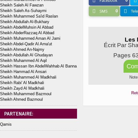
Facebook
0
Sheikh Saleh Al Fawzan
Sheikh Saleh As-Suhaymi
SMS
0
Tel
Sheikh Muhammed Sa'id Raslan
Sheikh Abdullah Al-Bukhary
Sheikh AbdelMuhsin Al Abbad
Sheikh AbderRazzaq Al Abbad
Sheikh Muhammed Aman Al Jami
Les 
Sheikh Abdel-Qadir Al Arna'ut
Écrit Par Sh
Sheikh Ahmed An-Najmy
Pages 6
Sheikh Abdullah Al Ghudayan
Sheikh Muhammed Al Aqil
Com
Sheikh Hassan Ibn AbdelWahhab Al Banna
Sheikh Hammad Al Ansari
Sheikh Muhammed Al Madkhali
Note
Sheikh Rabi' Al Madkhali
Sheikh Zayd Al Madkhali
Ret
Sheikh Muhammed Bazmoul
Sheikh Ahmed Bazmoul
PARTENAIRE:
Qamis