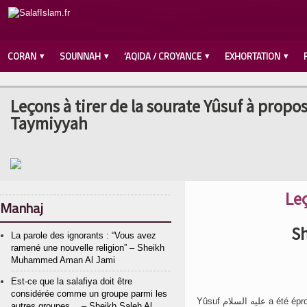
CORAN
SOUNNAH
‘AQIDA / CROYANCE
EXHORTATION
Leçons à tirer de la sourate Yûsuf à propos
Taymiyyah
Leç
Manhaj
Sh
La parole des ignorants : “Vous avez
ramené une nouvelle religion” – Sheikh
Muhammed Aman Al Jami
Est-ce que la salafiya doit être
considérée comme un groupe parmi les
Yûsuf  السلام
autres groupes… – Sheikh Saleh Al