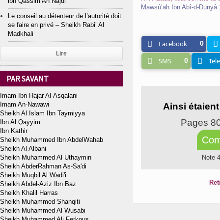
ibn Qassim An Najdi
Mawsû’ah Ibn Abî-d-Dunyâ 
Le conseil au détenteur de l’autorité doit
se faire en privé – Sheikh Rabi’ Al
Madkhali
Facebook
0
Lire
SMS
0
Tel
PAR SAVANT
Imam Ibn Hajar Al-Asqalani
Imam An-Nawawi
Ainsi étaien
Sheikh Al Islam Ibn Taymiyya
Pages 8
Ibn Al Qayyim
Ibn Kathir
Com
Sheikh Muhammed Ibn AbdelWahab
Sheikh Al Albani
Sheikh Muhammed Al Uthaymin
Note 
Sheikh AbderRahman As-Sa'di
Sheikh Muqbil Al Wadi'i
Ret
Sheikh Abdel-Aziz Ibn Baz
Sheikh Khalil Harras
Sheikh Muhammed Shanqiti
Sheikh Muhammed Al Wusabi
Sheikh Muhammed Ali Ferkous