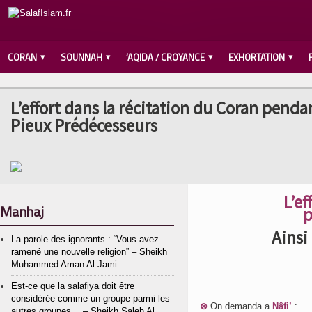
CORAN
SOUNNAH
‘AQIDA / CROYANCE
EXHORTATION
L’effort dans la récitation du Coran pend
Pieux Prédécesseurs
L’ef
Manhaj
p
Ainsi
La parole des ignorants : “Vous avez
ramené une nouvelle religion” – Sheikh
Muhammed Aman Al Jami
Est-ce que la salafiya doit être
considérée comme un groupe parmi les
⊗
On demanda a
Nâfi’
:
autres groupes… – Sheikh Saleh Al