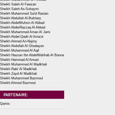
Sheikh Saleh Al Fawzan
Sheikh Saleh As-Suhaymi
Sheikh Muhammed Sa'id Raslan
Sheikh Abdullah Al-Bukhary
Sheikh AbdelMuhsin Al Abbad
Sheikh AbderRazzaq Al Abbad
Sheikh Muhammed Aman Al Jami
Sheikh Abdel-Qadir Al Arna'ut
Sheikh Ahmed An-Najmy
Sheikh Abdullah Al Ghudayan
Sheikh Muhammed Al Aqil
Sheikh Hassan Ibn AbdelWahhab Al Banna
Sheikh Hammad Al Ansari
Sheikh Muhammed Al Madkhali
Sheikh Rabi' Al Madkhali
Sheikh Zayd Al Madkhali
Sheikh Muhammed Bazmoul
Sheikh Ahmed Bazmoul
PARTENAIRE:
Qamis