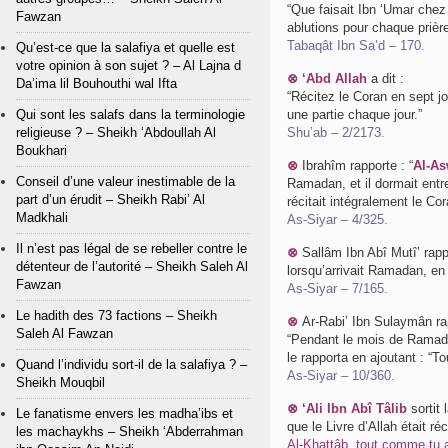
“Que faisait Ibn ‘Umar chez l
Fawzan
ablutions pour chaque prière,
Tabaqât Ibn Sa’d – 170.
Qu’est-ce que la salafiya et quelle est
votre opinion à son sujet ? – Al Lajna d
⊗ ‘Abd Allah
a dit :
Da’ima lil Bouhouthi wal Ifta
“Récitez le Coran en sept jo
Qui sont les salafs dans la terminologie
une partie chaque jour.”
religieuse ? – Sheikh ‘Abdoullah Al
Shu’ab – 2/2173.
Boukhari
⊗
Ibrahîm rapporte : “
Al-A
Conseil d’une valeur inestimable de la
Ramadan, et il dormait entr
part d’un érudit – Sheikh Rabi’ Al
récitait intégralement le Cor
Madkhali
As-Siyar – 4/325.
Il n’est pas légal de se rebeller contre le
⊗
Sallâm Ibn Abî Mutî’ rappo
détenteur de l’autorité – Sheikh Saleh Al
lorsqu’arrivait Ramadan, en t
Fawzan
As-Siyar – 7/165.
Le hadith des 73 factions – Sheikh
⊗
Ar-Rabi’ Ibn Sulaymân ra
Saleh Al Fawzan
“Pendant le mois de Ramad
le rapporta en ajoutant : “To
Quand l’individu sort-il de la salafiya ? –
As-Siyar – 10/360.
Sheikh Mouqbil
⊗ ‘Ali Ibn Abî Tâlib
sortit 
Le fanatisme envers les madha’ibs et
que le Livre d’Allah était ré
les machaykhs – Sheikh ‘Abderrahman
Al-Khattâb, tout comme tu a