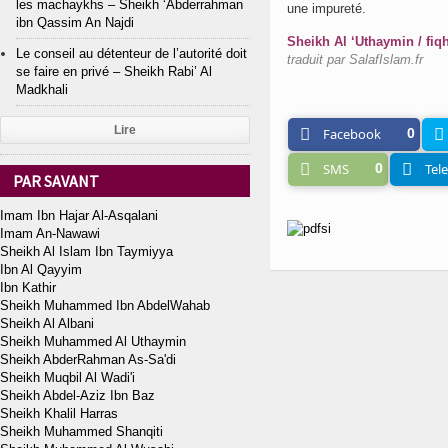
les machaykhs – Sheikh ‘Abderrahman
une impureté.
ibn Qassim An Najdi
Sheikh Al ‘Uthaymin / fiqh 
Le conseil au détenteur de l’autorité doit
traduit par SalafIslam.fr
se faire en privé – Sheikh Rabi’ Al
Madkhali
Lire
Facebook
0
SMS
0
Tel
PAR SAVANT
Imam Ibn Hajar Al-Asqalani
Imam An-Nawawi
Sheikh Al Islam Ibn Taymiyya
Ibn Al Qayyim
Ibn Kathir
Sheikh Muhammed Ibn AbdelWahab
Sheikh Al Albani
Sheikh Muhammed Al Uthaymin
Sheikh AbderRahman As-Sa'di
Sheikh Muqbil Al Wadi'i
Sheikh Abdel-Aziz Ibn Baz
Sheikh Khalil Harras
Sheikh Muhammed Shanqiti