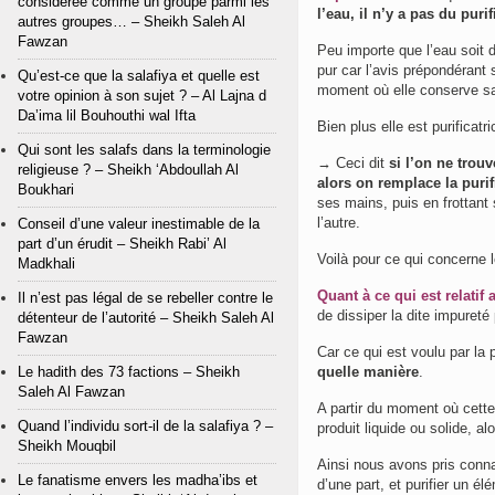
considérée comme un groupe parmi les
l’eau, il n’y a pas du puri
autres groupes… – Sheikh Saleh Al
Fawzan
Peu importe que l’eau soit 
pur car l’avis prépondérant
Qu’est-ce que la salafiya et quelle est
moment où elle conserve sa 
votre opinion à son sujet ? – Al Lajna d
Da’ima lil Bouhouthi wal Ifta
Bien plus elle est purificatr
Qui sont les salafs dans la terminologie
→ Ceci dit
si l’on ne trou
religieuse ? – Sheikh ‘Abdoullah Al
alors on remplace la puri
Boukhari
ses mains, puis en frottant
l’autre.
Conseil d’une valeur inestimable de la
part d’un érudit – Sheikh Rabi’ Al
Voilà pour ce qui concerne le
Madkhali
Quant à ce qui est relatif
Il n’est pas légal de se rebeller contre le
de dissiper la dite impureté 
détenteur de l’autorité – Sheikh Saleh Al
Fawzan
Car ce qui est voulu par la p
Le hadith des 73 factions – Sheikh
quelle manière
.
Saleh Al Fawzan
A partir du moment où cette 
Quand l’individu sort-il de la salafiya ? –
produit liquide ou solide, a
Sheikh Mouqbil
Ainsi nous avons pris connai
Le fanatisme envers les madha’ibs et
d’une part, et purifier un é