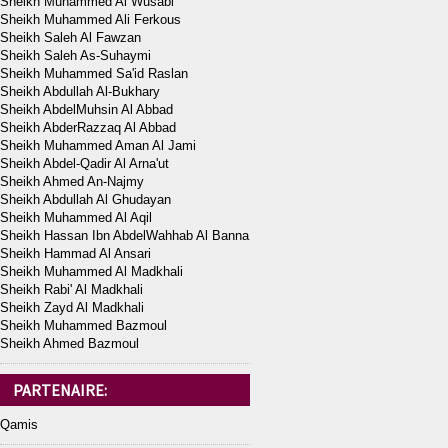
Sheikh Muhammed Al Wusabi
Sheikh Muhammed Ali Ferkous
Sheikh Saleh Al Fawzan
Sheikh Saleh As-Suhaymi
Sheikh Muhammed Sa'id Raslan
Sheikh Abdullah Al-Bukhary
Sheikh AbdelMuhsin Al Abbad
Sheikh AbderRazzaq Al Abbad
Sheikh Muhammed Aman Al Jami
Sheikh Abdel-Qadir Al Arna'ut
Sheikh Ahmed An-Najmy
Sheikh Abdullah Al Ghudayan
Sheikh Muhammed Al Aqil
Sheikh Hassan Ibn AbdelWahhab Al Banna
Sheikh Hammad Al Ansari
Sheikh Muhammed Al Madkhali
Sheikh Rabi' Al Madkhali
Sheikh Zayd Al Madkhali
Sheikh Muhammed Bazmoul
Sheikh Ahmed Bazmoul
PARTENAIRE:
Qamis