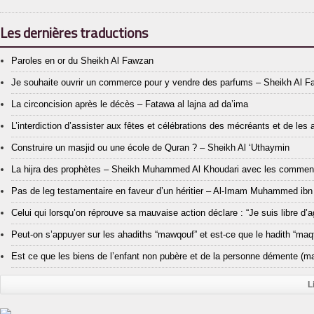
Les dernières traductions
Paroles en or du Sheikh Al Fawzan
Je souhaite ouvrir un commerce pour y vendre des parfums – Sheikh Al 
La circoncision après le décès – Fatawa al lajna ad da’ima
L’interdiction d’assister aux fêtes et célébrations des mécréants et de les
Construire un masjid ou une école de Quran ? – Sheikh Al ‘Uthaymin
La hijra des prophètes – Sheikh Muhammed Al Khoudari avec les comment
Pas de leg testamentaire en faveur d’un héritier – Al-Imam Muhammed ibn
Celui qui lorsqu’on réprouve sa mauvaise action déclare : “Je suis libre d
Peut-on s’appuyer sur les ahadiths “mawqouf” et est-ce que le hadith “maqt
Est ce que les biens de l’enfant non pubère et de la personne démente (ma
L