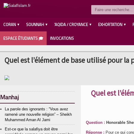
CORAN
SOUNNAH
‘AQIDA / CROYANCE
EXHORTATION
ESPACE ÉTUDIANTS 🎓
INVOCATIONS
Quel est l’élément de base utilisé pour la 
Quel est l’élé
Manhaj
La parole des ignorants : “Vous avez
ramené une nouvelle religion” – Sheikh
Muhammed Aman Al Jami
Question :
Honorable Sheik
Est-ce que la salafiya doit être
Réponse :
Pour ce qui conce