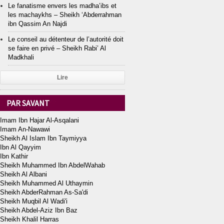
Le fanatisme envers les madha’ibs et
les machaykhs – Sheikh ‘Abderrahman
ibn Qassim An Najdi
Le conseil au détenteur de l’autorité doit
se faire en privé – Sheikh Rabi’ Al
Madkhali
Lire
PAR SAVANT
Imam Ibn Hajar Al-Asqalani
Imam An-Nawawi
Sheikh Al Islam Ibn Taymiyya
Ibn Al Qayyim
Ibn Kathir
Sheikh Muhammed Ibn AbdelWahab
Sheikh Al Albani
Sheikh Muhammed Al Uthaymin
Sheikh AbderRahman As-Sa'di
Sheikh Muqbil Al Wadi'i
Sheikh Abdel-Aziz Ibn Baz
Sheikh Khalil Harras