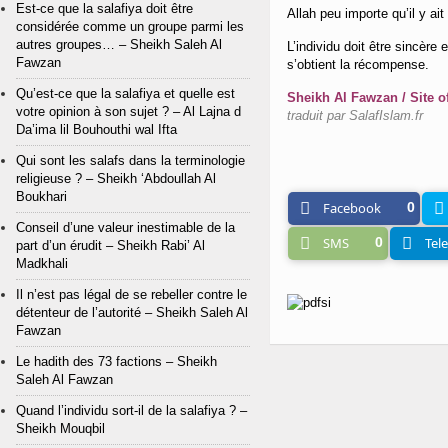
Est-ce que la salafiya doit être
Allah peu importe qu’il y ait
considérée comme un groupe parmi les
autres groupes… – Sheikh Saleh Al
L’individu doit être sincère et que l’intentio
Fawzan
s’obtient la récompense.
Qu’est-ce que la salafiya et quelle est
Sheikh Al Fawzan / Site off
votre opinion à son sujet ? – Al Lajna d
traduit par SalafIslam.fr
Da’ima lil Bouhouthi wal Ifta
Qui sont les salafs dans la terminologie
religieuse ? – Sheikh ‘Abdoullah Al
Boukhari
Facebook
0
Conseil d’une valeur inestimable de la
SMS
0
Tel
part d’un érudit – Sheikh Rabi’ Al
Madkhali
Il n’est pas légal de se rebeller contre le
détenteur de l’autorité – Sheikh Saleh Al
Fawzan
Le hadith des 73 factions – Sheikh
Saleh Al Fawzan
Quand l’individu sort-il de la salafiya ? –
Sheikh Mouqbil