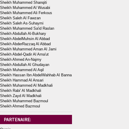
Sheikh Muhammed Shanqiti
Sheikh Muhammed Al Wusabi
Sheikh Muhammed Ali Ferkous
Sheikh Saleh Al Fawzan
Sheikh Saleh As-Suhaymi
Sheikh Muhammed Sa'id Raslan
Sheikh Abdullah Al-Bukhary
Sheikh AbdelMuhsin Al Abbad
Sheikh AbderRazzaq Al Abbad
Sheikh Muhammed Aman Al Jami
Sheikh Abdel-Qadir Al Arna'ut
Sheikh Ahmed An-Najmy
Sheikh Abdullah Al Ghudayan
Sheikh Muhammed Al Aqil
Sheikh Hassan Ibn AbdelWahhab Al Banna
Sheikh Hammad Al Ansari
Sheikh Muhammed Al Madkhali
Sheikh Rabi' Al Madkhali
Sheikh Zayd Al Madkhali
Sheikh Muhammed Bazmoul
Sheikh Ahmed Bazmoul
PARTENAIRE: