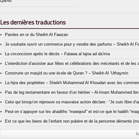
Qamis
Les dernières traductions
Paroles en or du Sheikh Al Fawzan
Je souhaite ouvrir un commerce pour y vendre des parfums – Sheikh Al 
La circoncision après le décès – Fatawa al lajna ad da’ima
L’interdiction d’assister aux fêtes et célébrations des mécréants et de les
Construire un masjid ou une école de Quran ? – Sheikh Al ‘Uthaymin
La hijra des prophètes – Sheikh Muhammed Al Khoudari avec les comment
Pas de leg testamentaire en faveur d’un héritier – Al-Imam Muhammed ibn
Celui qui lorsqu’on réprouve sa mauvaise action déclare : “Je suis libre d
Peut-on s’appuyer sur les ahadiths “mawqouf” et est-ce que le hadith “maqt
Est ce que les biens de l’enfant non pubère et de la personne démente (ma
L