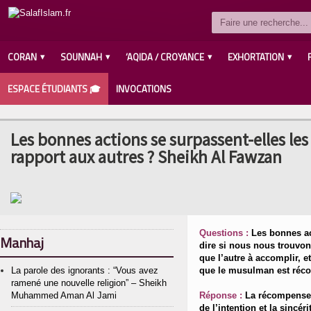
CORAN
SOUNNAH
‘AQIDA / CROYANCE
EXHORTATION
ESPACE ÉTUDIANTS 🎓
INVOCATIONS
Les bonnes actions se surpassent-elles les
rapport aux autres ? Sheikh Al Fawzan
Questions :
Les bonnes ac
Manhaj
dire si nous nous trouvon
que l’autre à accomplir, 
La parole des ignorants : “Vous avez
que le musulman est réc
ramené une nouvelle religion” – Sheikh
Muhammed Aman Al Jami
Réponse :
La récompense n
de l’intention et la sincér