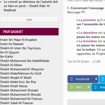
Fath Dhî-l-Jalâl wa-l-Ikrâm 
Le conseil au détenteur de l’autorité doit
se faire en privé – Sheikh Rabi’ Al
5-
Concernant l’essuyage d
Madkhali
Messager ﷺ :
Lire
•
La première
qu’il 
sur l’ensemble de l
ﷺ.
PAR SAVANT
•
La deuxième
est q
passe les mains mo
Imam Ibn Hajar Al-Asqalani
•
La troisième
est qu
Imam An-Nawawi
on passe les mains 
Sheikh Al Islam Ibn Taymiyya
sur le turban.
On pas
Ibn Al Qayyim
Ibn Kathir
Sheikh Muhammed Ibn AbdelWahab
Tas-hîl Al Ilmâm – 1/136.
Sheikh Al Albani
Sheikh Muhammed Al Uthaymin
Sheikh AbderRahman As-Sa'di
Sheikh Muqbil Al Wadi'i
Facebook
0
Sheikh Abdel-Aziz Ibn Baz
Sheikh Khalil Harras
SMS
0
Tel
Sheikh Muhammed Shanqiti
Sheikh Muhammed Al Wusabi
Sheikh Muhammed Ali Ferkous
Sheikh Saleh Al Fawzan