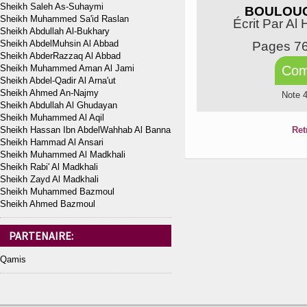
Sheikh Saleh As-Suhaymi
BOULOUG
Sheikh Muhammed Sa'id Raslan
Écrit Par Al 
Sheikh Abdullah Al-Bukhary
Sheikh AbdelMuhsin Al Abbad
Pages 7
Sheikh AbderRazzaq Al Abbad
Sheikh Muhammed Aman Al Jami
Com
Sheikh Abdel-Qadir Al Arna'ut
Sheikh Ahmed An-Najmy
Note 
Sheikh Abdullah Al Ghudayan
Sheikh Muhammed Al Aqil
Sheikh Hassan Ibn AbdelWahhab Al Banna
Ret
Sheikh Hammad Al Ansari
Sheikh Muhammed Al Madkhali
Sheikh Rabi' Al Madkhali
Sheikh Zayd Al Madkhali
Sheikh Muhammed Bazmoul
Sheikh Ahmed Bazmoul
PARTENAIRE:
Qamis