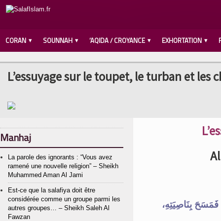
CORAN
SOUNNAH
‘AQIDA / CROYANCE
EXHORTATION
L’essuyage sur le toupet, le turban et les 
L’e
Manhaj
Al
La parole des ignorants : “Vous avez
ramené une nouvelle religion” – Sheikh
Muhammed Aman Al Jami
Est-ce que la salafiya doit être
considérée comme un groupe parmi les
َ، فَمَسَحَ بِنَاصِيَتِهِ
autres groupes… – Sheikh Saleh Al
Fawzan