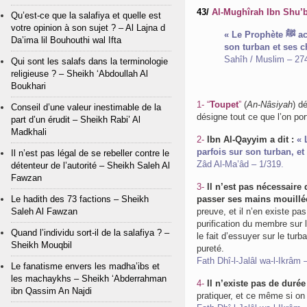
43/
Al-Mughîrah Ibn Shu’
Qu’est-ce que la salafiya et quelle est
votre opinion à son sujet ? – Al Lajna d
« Le Prophète ﷺ accomplit ses ablutions et passa les mains mouillées sur son toupet,
Da’ima lil Bouhouthi wal Ifta
son turban et ses c
Sahîh / Muslim – 27
Qui sont les salafs dans la terminologie
religieuse ? – Sheikh ‘Abdoullah Al
Boukhari
1-
“
Toupet
”
(
An-Nâsiyah
) d
Conseil d’une valeur inestimable de la
désigne tout ce que l’on po
part d’un érudit – Sheikh Rabi’ Al
Madkhali
2-
Ibn Al-Qayyim a dit :
« Le Prophè
parfois sur son turban, et
Il n’est pas légal de se rebeller contre le
Zâd Al-Ma’âd – 1/319.
détenteur de l’autorité – Sheikh Saleh Al
Fawzan
3-
Il n’est pas nécessaire 
Le hadith des 73 factions – Sheikh
passer ses mains mouillé
Saleh Al Fawzan
preuve, et il n’en existe pas
purification du membre sur l
Quand l’individu sort-il de la salafiya ? –
le fait d’essuyer sur le turb
Sheikh Mouqbil
pureté.
Fath Dhî-l-Jalâl wa-l-Ikrâm 
Le fanatisme envers les madha’ibs et
les machaykhs – Sheikh ‘Abderrahman
4-
Il n’existe pas de duré
ibn Qassim An Najdi
pratiquer, et ce même si on 