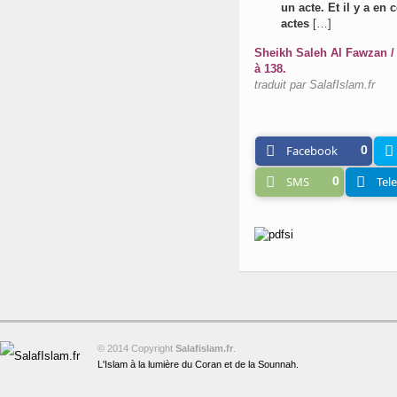
un acte. Et il y a en
actes
[…]
Sheikh Saleh Al Fawzan /
à 138.
traduit par SalafIslam.fr
Facebook
0
SMS
0
Tel
© 2014 Copyright
Salafislam.fr
.
L'Islam à la lumière du Coran et de la Sounnah.