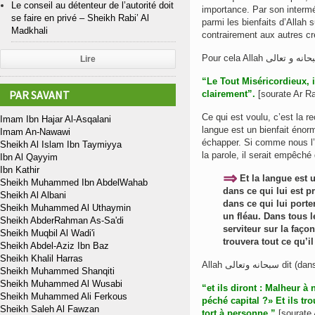
Le conseil au détenteur de l’autorité doit
importance. Par son intermé
se faire en privé – Sheikh Rabi’ Al
parmi les bienfaits d’Allah s
Madkhali
contrairement aux autres cr
Lire
“Le Tout Miséricordieux, i
PAR SAVANT
clairement”.
[sourate Ar Ra
Ce qui est voulu, c’est la re
Imam Ibn Hajar Al-Asqalani
langue est un bienfait énorme
Imam An-Nawawi
échapper. Si comme nous l’a
Sheikh Al Islam Ibn Taymiyya
la parole, il serait empêch
Ibn Al Qayyim
Ibn Kathir
⇒
Et la langue est u
Sheikh Muhammed Ibn AbdelWahab
dans ce qui lui est pr
Sheikh Al Albani
dans ce qui lui porter
Sheikh Muhammed Al Uthaymin
un fléau. Dans tous 
Sheikh AbderRahman As-Sa'di
serviteur sur la façon 
Sheikh Muqbil Al Wadi'i
trouvera tout ce qu’
Sheikh Abdel-Aziz Ibn Baz
Sheikh Khalil Harras
Allah وتعالى
Sheikh Muhammed Shanqiti
Sheikh Muhammed Al Wusabi
“et ils diront : Malheur à
Sheikh Muhammed Ali Ferkous
péché capital ?» Et ils tr
Sheikh Saleh Al Fawzan
tort à personne.”
[sourate 