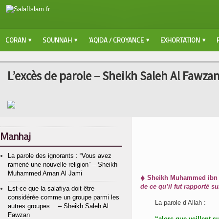
CORAN
SOUNNAH
‘AQIDA / CROYANCE
EXHORTATION
L’excès de parole – Sheikh Saleh Al Fawza
Manhaj
La parole des ignorants : “Vous avez
ramené une nouvelle religion” – Sheikh
Muhammed Aman Al Jami
♦
Sheikh Muhammed ibn ‘A
de ce qu’il fut rapporté sur
Est-ce que la salafiya doit être
considérée comme un groupe parmi les
La parole d’Allah :
autres groupes… – Sheikh Saleh Al
Fawzan
“alors que veillent s