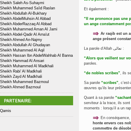
Sheikh Saleh As-Suhaymi
Sheikh Muhammed Sa'id Raslan
Et également :
Sheikh Abdullah Al-Bukhary
Sheikh AbdelMuhsin Al Abbad
“Il ne prononce pas une pa
Sheikh AbderRazzaq Al Abbad
un ange
constamment
pos
Sheikh Muhammed Aman Al Jami
⇒
Ar raqib est un an
Sheikh Abdel-Qadir Al Arna'ut
ange présent constam
Sheikh Ahmed An-Najmy
Sheikh Abdullah Al Ghudayan
La parole d’Allah تعالى :
Sheikh Muhammed Al Aqil
Sheikh Hassan Ibn AbdelWahhab Al Banna
“Alors que veillent sur v
Sheikh Hammad Al Ansari
paroles.
Sheikh Muhammed Al Madkhali
Sheikh Rabi' Al Madkhali
“de nobles scribes”
, ils 
Sheikh Zayd Al Madkhali
Sheikh Muhammed Bazmoul
Sa parole
“scribes”
, c’est
Sheikh Ahmed Bazmoul
œuvres qu’ils leur présentero
Quant à sa parole
“sachant
PARTENAIRE:
serviteur à la trace, ils so
moments : lorsqu’il a un ra
Qamis
⇒
En conséquence
honte envers ces nob
commettre de désobéi