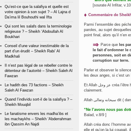
[sourate Al Infitar, v.10
Qu’est-ce que la salafiya et quelle est
votre opinion à son sujet ? – Al Lajna d
♦
Da’ima lil Bouhouthi wal Ifta
Parmi l’ensemble des péch
Qui sont les salafs dans la terminologie
paroles, au sujet desquelles
religieuse ? – Sheikh ‘Abdoullah Al
point final, alors qu’il n’en e
Boukhari
⇒
Parce que
les par
Conseil d’une valeur inestimable de la
le fait d’ordonner le
part d’un érudit – Sheikh Rabi’ Al
personnes, soit en dé
Madkhali
corruption sur terre.
Il n’est pas légal de se rebeller contre le
Parler et observer le silenc
détenteur de l’autorité – Sheikh Saleh Al
les deux anges, si c’est un b
Fawzan
Le hadith des 73 factions – Sheikh
Et Allah عز وجل créa l’être humain et lui accorda une langue, lui enseigna la façon de s’exprimer
Saleh Al Fawzan
clairement.
Quand l’individu sort-il de la salafiya ? –
Allah وتعالى
Sheikh Mouqbil
“Ne l’avons nous pas doté
Le fanatisme envers les madha’ibs et
Balad, v.8/9 ]
les machaykhs – Sheikh ‘Abderrahman
ibn Qassim An Najdi
Allah créa donc l’homme ave
elle et qu’on la lui coupait,