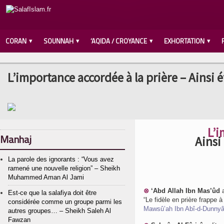
CORAN
SOUNNAH
‘AQIDA / CROYANCE
EXHORTATION
L’importance accordée à la prière – Ainsi
L’
Manhaj
Ainsi
La parole des ignorants : “Vous avez
ramené une nouvelle religion” – Sheikh
Muhammed Aman Al Jami
⊗
‘Abd Allah Ibn Mas’ûd
a
Est-ce que la salafiya doit être
“Le fidèle en prière frappe à
considérée comme un groupe parmi les
Mawsû’ah Ibn Abî-d-Dunnyâ
autres groupes… – Sheikh Saleh Al
Fawzan