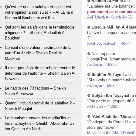
⊗
Salmân Al-Fârisî
a dit :
“La prière est une balance 
Qu’est-ce que la salafiya et quelle est
pleinement sa récompense,
votre opinion à son sujet ? – Al Lajna d
Al-Fâtâwâ Al-Kubrâ 4/455.
Da’ima lil Bouhouthi wal Ifta
Qui sont les salafs dans la terminologie
⊗
Lorsque
‘Alî Ibn Al-Hus
religieuse ? – Sheikh ‘Abdoullah Al
t’arrive-t-il lorsque tu accom
Boukhari
?”
Sifah As-Safwah – 4/534.
Conseil d’une valeur inestimable de la
part d’un érudit – Sheikh Rabi’ Al
⊗
Nâfi’ rapporte :
Madkhali
“Lorsqu’
Ibn ‘Umar
manquait l
As-Siyar – 3/235.
Il n’est pas légal de se rebeller contre le
détenteur de l’autorité – Sheikh Saleh Al
⊗
Ibrâhîm At-Taymî
a dit :
Fawzan
“Si tu vois un homme néglige
As-Siyar – 5/62.
Le hadith des 73 factions – Sheikh
Saleh Al Fawzan
⊗
Sufyân Ibn ‘Uyaynah
a d
“Fait partie du respect dû à 
Quand l’individu sort-il de la salafiya ? –
Al-Hilyah – 4/291.
Sheikh Mouqbil
⊗
‘Abd Allah Ibn ‘Umar
dis
Le fanatisme envers les madha’ibs et
“Ô adeptes du Coran ! La nui
les machaykhs – Sheikh ‘Abderrahman
alors profitez-en.”
ibn Qassim An Najdi
Mawsû’ah Ibn Abî-d-Dunyâ’ 