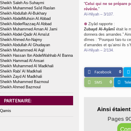
Sheikh Saleh As-Suhaymi
“
Celui qui ne se prépare 
Sheikh Muhammed Sa'id Raslan
révérée.
”
Sheikh Abdullah Al-Bukhary
Al-Hilyah – 3/107.
Sheikh AbdelMuhsin Al Abbad
Sheikh AbderRazzaq Al Abbad
⊗
Ziyâd rapporte :
Sheikh Muhammed Aman Al Jami
Zubayd Al-Ayâmî
était le 
Sheikh Abdel-Qadir Al Arna'ut
donnera des amandes.” Ainsi,
Sheikh Ahmed An-Najmy
dîmes : “Pourquoi fais-tu ce
Sheikh Abdullah Al Ghudayan
d’amandes et qu’ainsi ils s’h
Sheikh Muhammed Al Aqil
Al-Hilyah – 2/134.
Sheikh Hassan Ibn AbdelWahhab Al Banna
Sheikh Hammad Al Ansari
Sheikh Muhammed Al Madkhali
Sheikh Rabi' Al Madkhali
Facebook
0
Sheikh Zayd Al Madkhali
Sheikh Muhammed Bazmoul
SMS
0
Tel
Sheikh Ahmed Bazmoul
PARTENAIRE:
Ainsi étaien
Qamis
Pages 9
Com