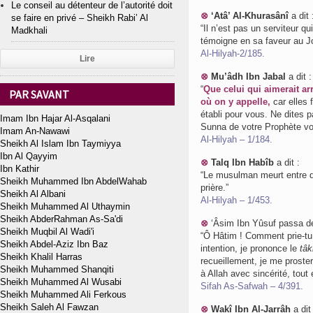
Le conseil au détenteur de l’autorité doit
⊗
‘Atâ’ Al-Khurasânî
a dit 
se faire en privé – Sheikh Rabi’ Al
“Il n’est pas un serviteur qu
Madkhali
témoigne en sa faveur au Jou
Al-Hilyah-2/185.
Lire
⊗
Mu’âdh Ibn Jabal
a dit :
“
Que celui qui aimerait ar
PAR SAVANT
où on y appelle,
car elles 
établi pour vous. Ne dites pa
Imam Ibn Hajar Al-Asqalani
Sunna de votre Prophète vo
Imam An-Nawawi
Al-Hilyah – 1/184.
Sheikh Al Islam Ibn Taymiyya
Ibn Al Qayyim
⊗
Talq Ibn Habîb
a dit :
Ibn Kathir
“Le musulman meurt entre deu
Sheikh Muhammed Ibn AbdelWahab
prière.”
Sheikh Al Albani
Al-Hilyah – 1/453.
Sheikh Muhammed Al Uthaymin
Sheikh AbderRahman As-Sa'di
⊗
‘Âsim Ibn Yûsuf passa 
Sheikh Muqbil Al Wadi'i
“Ô Hâtim ! Comment prie-tu 
Sheikh Abdel-Aziz Ibn Baz
intention, je prononce le
tâk
Sheikh Khalil Harras
recueillement, je me proste
Sheikh Muhammed Shanqiti
à Allah avec sincérité, tout 
Sheikh Muhammed Al Wusabi
Sifah As-Safwah – 4/391.
Sheikh Muhammed Ali Ferkous
Sheikh Saleh Al Fawzan
⊗
Wakî Ibn Al-Jarrâh
a dit 