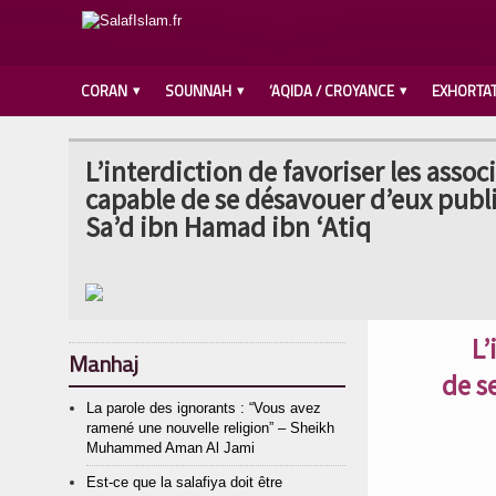
CORAN
SOUNNAH
‘AQIDA / CROYANCE
EXHORTA
L’interdiction de favoriser les assoc
capable de se désavouer d’eux publ
Sa’d ibn Hamad ibn ‘Atiq
L’
Manhaj
de s
La parole des ignorants : “Vous avez
ramené une nouvelle religion” – Sheikh
Muhammed Aman Al Jami
Est-ce que la salafiya doit être