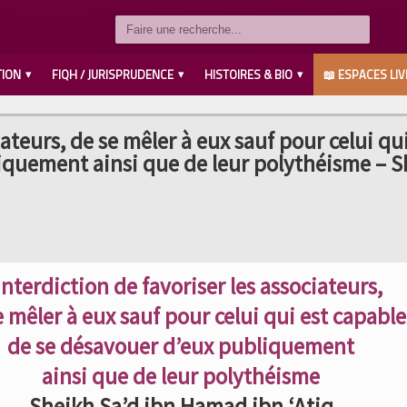
TION
FIQH / JURISPRUDENCE
HISTOIRES & BIO
📖 ESPACES LIV
LES COMPAGNONS رضي الله عنهم
SAVANTS / IMAMS رحمهم الله
LES PROPHÈTES عليهم السلام
MUHAMMED صلى الله عليه وسلم
AHL L’BAYT رضي الله عنهم
iateurs, de se mêler à eux sauf pour celui qui
iquement ainsi que de leur polythéisme – 
interdiction de favoriser les associateurs,
e mêler à eux
sauf pour celui qui est capable
de se désavouer d’eux publiquement
ainsi que de leur polythéisme
Sheikh Sa’d ibn Hamad ibn ‘Atiq