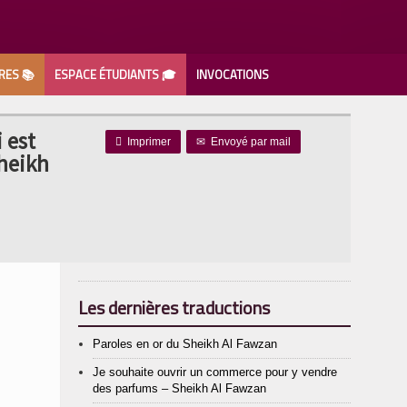
RES 📚
ESPACE ÉTUDIANTS 🎓
INVOCATIONS
 est

Imprimer
✉
Envoyé par mail
Sheikh
Les dernières traductions
Paroles en or du Sheikh Al Fawzan
Je souhaite ouvrir un commerce pour y vendre
des parfums – Sheikh Al Fawzan