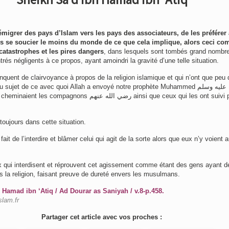
émigrer des pays d’Islam vers les pays des associateurs, de les préférer
 se soucier le moins du monde de ce que cela implique, alors ceci co
 catastrophes
et les pires dangers
, dans lesquels sont tombés grand nombr
rés négligents à ce propos, ayant amoindri la gravité d’une telle situation.
quent de clairvoyance à propos de la religion islamique et qui n’ont que peu 
jet de ce avec quoi Allah a envoyé notre prophète Muhammed صلى الله عليه وسلم
mpagnons رضي الله عنهم ainsi que ceux qui les ont suivi parmi les
toujours dans cette situation.
 fait de l’interdire et blâmer celui qui agit de la sorte alors que eux n’y voient 
eux qui interdisent et réprouvent cet agissement comme étant des gens ayant d
s la religion, faisant preuve de dureté envers les musulmans.
 Hamad ibn ‘Atiq / Ad Dourar as Saniyah / v.8-p.458.
slam.fr
Partager cet article avec vos proches :