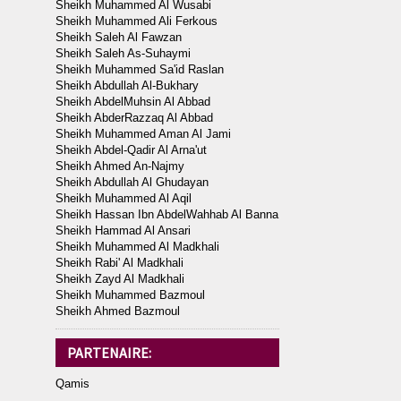
Sheikh Muhammed Al Wusabi
Sheikh Muhammed Ali Ferkous
Sheikh Saleh Al Fawzan
Sheikh Saleh As-Suhaymi
Sheikh Muhammed Sa'id Raslan
Sheikh Abdullah Al-Bukhary
Sheikh AbdelMuhsin Al Abbad
Sheikh AbderRazzaq Al Abbad
Sheikh Muhammed Aman Al Jami
Sheikh Abdel-Qadir Al Arna'ut
Sheikh Ahmed An-Najmy
Sheikh Abdullah Al Ghudayan
Sheikh Muhammed Al Aqil
Sheikh Hassan Ibn AbdelWahhab Al Banna
Sheikh Hammad Al Ansari
Sheikh Muhammed Al Madkhali
Sheikh Rabi' Al Madkhali
Sheikh Zayd Al Madkhali
Sheikh Muhammed Bazmoul
Sheikh Ahmed Bazmoul
PARTENAIRE:
Qamis