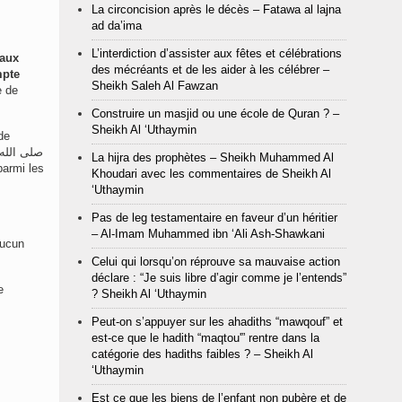
La circoncision après le décès – Fatawa al lajna
ad da’ima
L’interdiction d’assister aux fêtes et célébrations
 aux
des mécréants et de les aider à les célébrer –
mpte
Sheikh Saleh Al Fawzan
e de
Construire un masjid ou une école de Quran ? –
Sheikh Al ‘Uthaymin
de
La hijra des prophètes – Sheikh Muhammed Al
Khoudari avec les commentaires de Sheikh Al
‘Uthaymin
Pas de leg testamentaire en faveur d’un héritier
– Al-Imam Muhammed ibn ‘Ali Ash-Shawkani
aucun
Celui qui lorsqu’on réprouve sa mauvaise action
déclare : “Je suis libre d’agir comme je l’entends”
e
? Sheikh Al ‘Uthaymin
Peut-on s’appuyer sur les ahadiths “mawqouf” et
est-ce que le hadith “maqtou'” rentre dans la
catégorie des hadiths faibles ? – Sheikh Al
‘Uthaymin
Est ce que les biens de l’enfant non pubère et de