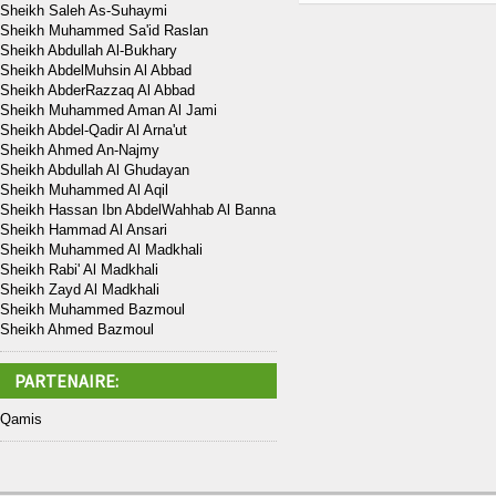
Sheikh Saleh As-Suhaymi
Sheikh Muhammed Sa'id Raslan
Sheikh Abdullah Al-Bukhary
Sheikh AbdelMuhsin Al Abbad
Sheikh AbderRazzaq Al Abbad
Sheikh Muhammed Aman Al Jami
Sheikh Abdel-Qadir Al Arna'ut
Sheikh Ahmed An-Najmy
Sheikh Abdullah Al Ghudayan
Sheikh Muhammed Al Aqil
Sheikh Hassan Ibn AbdelWahhab Al Banna
Sheikh Hammad Al Ansari
Sheikh Muhammed Al Madkhali
Sheikh Rabi' Al Madkhali
Sheikh Zayd Al Madkhali
Sheikh Muhammed Bazmoul
Sheikh Ahmed Bazmoul
PARTENAIRE:
Qamis