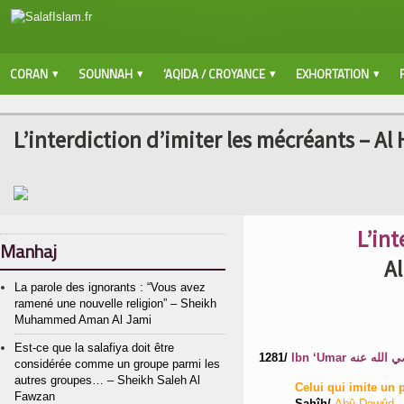
CORAN
SOUNNAH
‘AQIDA / CROYANCE
EXHORTATION
L’interdiction d’imiter les mécréants – Al
L’int
Manhaj
Al
La parole des ignorants : “Vous avez
ramené une nouvelle religion” – Sheikh
Muhammed Aman Al Jami
Est-ce que la salafiya doit être
1281/
considérée comme un groupe parmi les
autres groupes… – Sheikh Saleh Al
Celui qui imite un p
Fawzan
Sahîh/
Abû Dawûd –