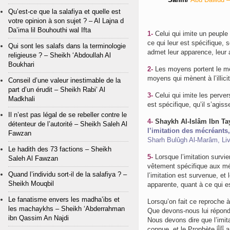
Qu’est-ce que la salafiya et quelle est
votre opinion à son sujet ? – Al Lajna d
Da’ima lil Bouhouthi wal Ifta
1-
Celui qui imite un peuple 
ce qui leur est spécifique, so
Qui sont les salafs dans la terminologie
admet leur apparence, leur at
religieuse ? – Sheikh ‘Abdoullah Al
Boukhari
2-
Les moyens portent le mê
moyens qui mènent à l’illicit
Conseil d’une valeur inestimable de la
part d’un érudit – Sheikh Rabi’ Al
3-
Celui qui imite les perver
Madkhali
est spécifique, qu’il s’agi
Il n’est pas légal de se rebeller contre le
4-
Shaykh Al-Islâm Ibn Ta
détenteur de l’autorité – Sheikh Saleh Al
l’imitation des mécréants
Fawzan
Sharh Bulûgh Al-Marâm, Liv
Le hadith des 73 factions – Sheikh
5-
Lorsque l’imitation survie
Saleh Al Fawzan
vêtement spécifique aux méc
Quand l’individu sort-il de la salafiya ? –
l’imitation est survenue, et
Sheikh Mouqbil
apparente, quant à ce qui es
Le fanatisme envers les madha’ibs et
Lorsqu’on fait ce reproche à 
les machaykhs – Sheikh ‘Abderrahman
Que devons-nous lui répond
ibn Qassim An Najdi
Nous devons dire que l’imita
connue, e