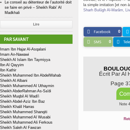
Le conseil au détenteur de l’autorité doit
la simple imitation [et non à 
se faire en privé – Sheikh Rabi’ Al
Sharh Bulûgh Al-Marâm, Liv
Madkhali
Lire
Facebook
0
PAR SAVANT
SMS
0
Tel
Imam Ibn Hajar Al-Asqalani
Imam An-Nawawi
Sheikh Al Islam Ibn Taymiyya
Ibn Al Qayyim
BOULOUG
Ibn Kathir
Écrit Par Al
Sheikh Muhammed Ibn AbdelWahab
Sheikh Al Albani
Page 3
Sheikh Muhammed Al Uthaymin
Sheikh AbderRahman As-Sa'di
Com
Sheikh Muqbil Al Wadi'i
Sheikh Abdel-Aziz Ibn Baz
Note 
Sheikh Khalil Harras
Sheikh Muhammed Shanqiti
Sheikh Muhammed Al Wusabi
Ret
Sheikh Muhammed Ali Ferkous
Sheikh Saleh Al Fawzan