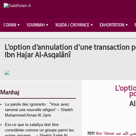
CORAN
SOUNNAH
‘AQIDA / CROYANCE
EXHORTATION
L’option d’annulation d’une transaction po
Ibn Hajar Al-Asqalânî
L’opti
Manhaj
po
Al
La parole des ignorants : “Vous avez
ramené une nouvelle religion” – Sheikh
Muhammed Aman Al Jami
Est-ce que la salafiya doit être
considérée comme un groupe parmi les
707/
Ibn ‘Umar
autres groupes… – Sheikh Saleh Al