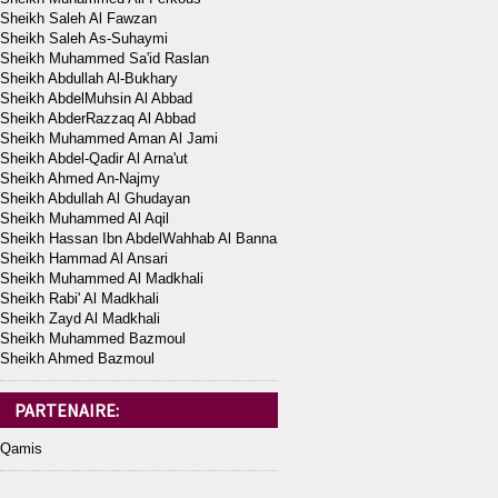
Sheikh Saleh Al Fawzan
Sheikh Saleh As-Suhaymi
Sheikh Muhammed Sa'id Raslan
Sheikh Abdullah Al-Bukhary
Sheikh AbdelMuhsin Al Abbad
Sheikh AbderRazzaq Al Abbad
Sheikh Muhammed Aman Al Jami
Sheikh Abdel-Qadir Al Arna'ut
Sheikh Ahmed An-Najmy
Sheikh Abdullah Al Ghudayan
Sheikh Muhammed Al Aqil
Sheikh Hassan Ibn AbdelWahhab Al Banna
Sheikh Hammad Al Ansari
Sheikh Muhammed Al Madkhali
Sheikh Rabi' Al Madkhali
Sheikh Zayd Al Madkhali
Sheikh Muhammed Bazmoul
Sheikh Ahmed Bazmoul
PARTENAIRE:
Qamis