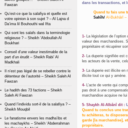
Fawzan
Quand tu fais une t
Qu’est-ce que la salafiya et quelle est
Sahîh/
Al-Bukhârî –
votre opinion à son sujet ? – Al Lajna d
Da’ima lil Bouhouthi wal Ifta
Qui sont les salafs dans la terminologie
1-
La législation de l’option
religieuse ? – Sheikh ‘Abdoullah Al
valeur des marchandises. S’
Boukhari
propriétaire et récupérer so
Conseil d’une valeur inestimable de la
2-
La duperie signifiée est 
part d’un érudit – Sheikh Rabi’ Al
les acteurs de la vente, cel
Madkhali
3-
La duperie est illicite e
Il n’est pas légal de se rebeller contre le
illicite tout ce qui y amène.
détenteur de l’autorité – Sheikh Saleh Al
Fawzan
4-
L’acte de vente qui compor
Le hadith des 73 factions – Sheikh
pas droit à une compensation
Saleh Al Fawzan
marchandise acquise ne lui f
Quand l’individu sort-il de la salafiya ? –
5-
Shaykh Al-Albânî dit :
U
Sheikh Mouqbil
Quand tu conclus une tran
tu achèteras, tu disposera
Le fanatisme envers les madha’ibs et
garde [la marchandise], et
les machaykhs – Sheikh ‘Abderrahman
propriétaire.