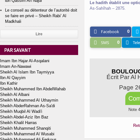
ibn Qassim An Najdi
Le hadith établit une opti
As-Sahîhah – 2875.
Le conseil au détenteur de l’autorité doit
se faire en privé – Sheikh Rabi’ Al
Madkhali
Facebook
0
Lire
SMS
0
Tel
PAR SAVANT
Imam Ibn Hajar Al-Asqalani
Imam An-Nawawi
BOULOUG
Sheikh Al Islam Ibn Taymiyya
Écrit Par Al
Ibn Al Qayyim
Ibn Kathir
Page 2
Sheikh Muhammed Ibn AbdelWahab
Sheikh Al Albani
Com
Sheikh Muhammed Al Uthaymin
Sheikh AbderRahman As-Sa'di
Note 
Sheikh Muqbil Al Wadi'i
Sheikh Abdel-Aziz Ibn Baz
Sheikh Khalil Harras
Ret
Sheikh Muhammed Shanqiti
Sheikh Muhammed Al Wusabi
Sheikh Muhammed Ali Ferkous