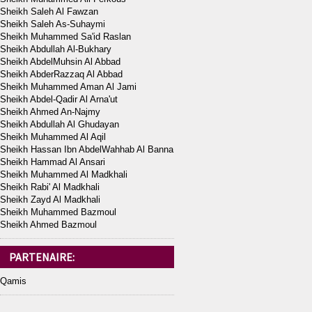
Sheikh Saleh Al Fawzan
Sheikh Saleh As-Suhaymi
Sheikh Muhammed Sa'id Raslan
Sheikh Abdullah Al-Bukhary
Sheikh AbdelMuhsin Al Abbad
Sheikh AbderRazzaq Al Abbad
Sheikh Muhammed Aman Al Jami
Sheikh Abdel-Qadir Al Arna'ut
Sheikh Ahmed An-Najmy
Sheikh Abdullah Al Ghudayan
Sheikh Muhammed Al Aqil
Sheikh Hassan Ibn AbdelWahhab Al Banna
Sheikh Hammad Al Ansari
Sheikh Muhammed Al Madkhali
Sheikh Rabi' Al Madkhali
Sheikh Zayd Al Madkhali
Sheikh Muhammed Bazmoul
Sheikh Ahmed Bazmoul
PARTENAIRE:
Qamis