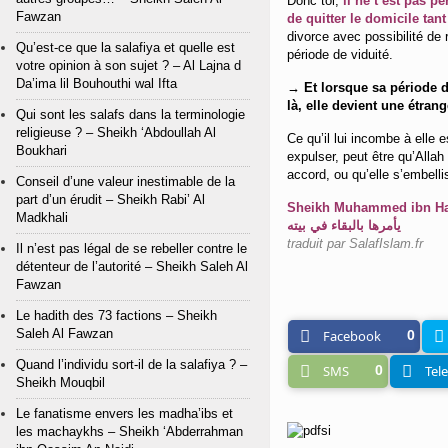
Donc toi,
il ne t’est pas p
Fawzan
de quitter le domicile tant
divorce avec possibilité de
Qu’est-ce que la salafiya et quelle est
période de viduité.
votre opinion à son sujet ? – Al Lajna d
Da’ima lil Bouhouthi wal Ifta
→ Et lorsque sa période de
là, elle devient une étrang
Qui sont les salafs dans la terminologie
religieuse ? – Sheikh ‘Abdoullah Al
Ce qu’il lui incombe à elle e
Boukhari
expulser, peut être qu’Alla
accord, ou qu’elle s’embelli
Conseil d’une valeur inestimable de la
part d’un érudit – Sheikh Rabi’ Al
Sheikh Muhammed ibn Hadi Al Madkhali/ ar
Madkhali
يأمرها بالبقاء في بيته
traduit par SalafIslam.fr
Il n’est pas légal de se rebeller contre le
détenteur de l’autorité – Sheikh Saleh Al
Fawzan
Le hadith des 73 factions – Sheikh
Saleh Al Fawzan
Facebook
0
Quand l’individu sort-il de la salafiya ? –
SMS
0
Tel
Sheikh Mouqbil
Le fanatisme envers les madha’ibs et
les machaykhs – Sheikh ‘Abderrahman