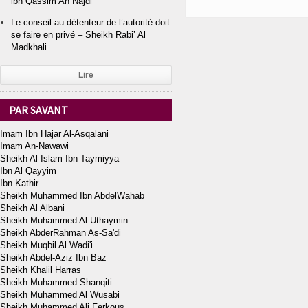
ibn Qassim An Najdi
Le conseil au détenteur de l’autorité doit
se faire en privé – Sheikh Rabi’ Al
Madkhali
Lire
PAR SAVANT
Imam Ibn Hajar Al-Asqalani
Imam An-Nawawi
Sheikh Al Islam Ibn Taymiyya
Ibn Al Qayyim
Ibn Kathir
Sheikh Muhammed Ibn AbdelWahab
Sheikh Al Albani
Sheikh Muhammed Al Uthaymin
Sheikh AbderRahman As-Sa'di
Sheikh Muqbil Al Wadi'i
Sheikh Abdel-Aziz Ibn Baz
Sheikh Khalil Harras
Sheikh Muhammed Shanqiti
Sheikh Muhammed Al Wusabi
Sheikh Muhammed Ali Ferkous