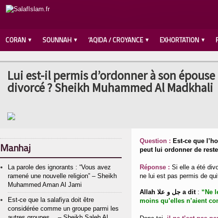
CORAN
SOUNNAH
‘AQIDA / CROYANCE
EXHORTATION
Lui est-il permis d’ordonner à son épouse 
divorcé ? Sheikh Muhammed Al Madkhali
Question :
Est-ce que l’h
Manhaj
peut lui ordonner de rest
La parole des ignorants : “Vous avez
Réponse :
Si elle a été di
ramené une nouvelle religion” – Sheikh
ne lui est pas permis de quit
Muhammed Aman Al Jami
Allah جل و علا a dit
:
“Ne l
Est-ce que la salafiya doit être
moins qu’elles n’aient c
considérée comme un groupe parmi les
autres groupes… – Sheikh Saleh Al