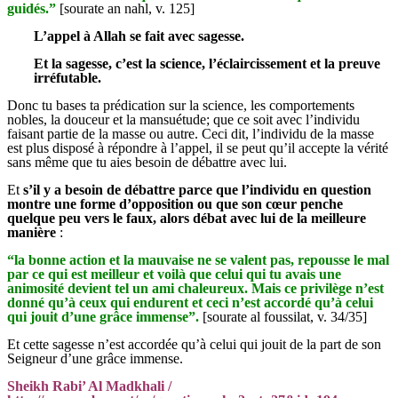
guidés.”
[sourate an nahl, v. 125]
L’appel à Allah se fait avec sagesse.
Et la sagesse, c’est la science, l’éclaircissement et la preuve
irréfutable.
Donc tu bases ta prédication sur la science, les comportements
nobles, la douceur et la mansuétude; que ce soit avec l’individu
faisant partie de la masse ou autre. Ceci dit, l’individu de la masse
est plus disposé à répondre à l’appel, il se peut qu’il accepte la vérité
sans même que tu aies besoin de débattre avec lui.
Et
s’il y a besoin de débattre parce que l’individu en question
montre une forme d’opposition ou que son cœur penche
quelque peu vers le faux, alors débat avec lui de la meilleure
manière
:
“la bonne action et la mauvaise ne se valent pas, repousse le mal
par ce qui est meilleur et voilà que celui qui tu avais une
animosité devient tel un ami chaleureux. Mais ce privilège n’est
donné qu’à ceux qui endurent et ceci n’est accordé qu’à celui
qui jouit d’une grâce immense”.
[sourate al foussilat, v. 34/35]
Et cette sagesse n’est accordée qu’à celui qui jouit de la part de son
Seigneur d’une grâce immense.
Sheikh Rabi’ Al Madkhali /