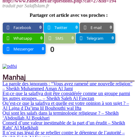
http://www.rabee.net/ar/questions.php?cat=27&id=194
traduit par SalafIslam.fr
Partager cet article avec vos proches :
Facebook
Twitter
E-mail
0
0
0
Whatsapp
SMS
Telegram
0
0
0
0
Messenger
0
Manhaj
La parole des ignorants : “Vous avez ramené une nouvelle religion”
– Sheikh Muhammed Aman Al Jami
Est-ce que la salafiya doit être considérée comme un groupe parmi
les autres groupes… – Sheikh Saleh Al Fawzan
Qu’est-ce que la salafiya et quelle est votre opinion à son sujet ? –
Al Lajna d Da’ima lil Bouhouthi wal Ifta
Qui sont les salafs dans la terminologie religieuse ? – Sheikh
‘Abdoullah Al Boukhari
Conseil d’une valeur inestimable de la part d’un érudit – Sheikh
Rabi’ Al Madkhali
Il n’est pas légal de se rebeller contre le détenteur de l’autorité –