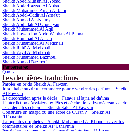
Sheikh AbdelMuhsin Al Abbad
Sheikh AbderRazzaq Al Abbad
Sheikh Muhammed Aman Al Jami
Sheikh Abdel-Qadir Al Arna'ut
Sheikh Ahmed An-Najmy
Sheikh Abdullah Al Ghudayan
Sheikh Muhammed Al Aqil
Sheikh Hassan Ibn AbdelWahhab Al Banna
Sheikh Hammad Al Ansari
Sheikh Muhammed Al Madkhali
Sheikh Rabi' Al Madkhali
Sheikh Zayd Al Madkhali
Sheikh Muhammed Bazmoul
Sheikh Ahmed Bazmoul
Partenaire:
Qamis
Les dernières traductions
Paroles en or du Sheikh Al Fawzan
Je souhaite ouvrir un commerce pour y vendre des parfums – Sheikh
Al Fawzan
La circoncision après le décès – Fatawa al lajna ad da’ima
L’interdiction d’assister aux fêtes et célébrations des mécréants et de
les aider à les célébrer – Sheikh Saleh Al Fawzan
Construire un masjid ou une école de Quran ? – Sheikh Al
‘Uthaymin
La hijra des prophètes – Sheikh Muhammed Al Khoudari avec les
commentaires de Sheikh Al ‘Uthaymin
Pas de leg testamentaire en faveur d’un héritier – Al-Imam