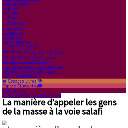
La purification
La prière
Le Jeûne
La Zakat
Le Pèlerinage
Les ventes
Le Mariage
Le Divorce
Les funérailles
HISTOIRES & BIO
Muhammed صلى الله عليه وسلم
Les prophètes عليهم السلام
Ahl l’Bayt رضي الله عنهم
Les Compagnons رضي الله عنهم
Savants / Imams رحمهم الله
Récits & citations
📖 Espaces Livres 📚
Espace Étudiants 🎓
Invocations

Imprimer
✉
Envoyé par mail
La manière d’appeler les gens
de la masse à la voie salafi