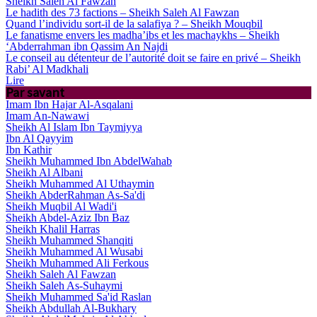
Sheikh Saleh Al Fawzan
Le hadith des 73 factions – Sheikh Saleh Al Fawzan
Quand l’individu sort-il de la salafiya ? – Sheikh Mouqbil
Le fanatisme envers les madha’ibs et les machaykhs – Sheikh
‘Abderrahman ibn Qassim An Najdi
Le conseil au détenteur de l’autorité doit se faire en privé – Sheikh
Rabi’ Al Madkhali
Lire
Par savant
Imam Ibn Hajar Al-Asqalani
Imam An-Nawawi
Sheikh Al Islam Ibn Taymiyya
Ibn Al Qayyim
Ibn Kathir
Sheikh Muhammed Ibn AbdelWahab
Sheikh Al Albani
Sheikh Muhammed Al Uthaymin
Sheikh AbderRahman As-Sa'di
Sheikh Muqbil Al Wadi'i
Sheikh Abdel-Aziz Ibn Baz
Sheikh Khalil Harras
Sheikh Muhammed Shanqiti
Sheikh Muhammed Al Wusabi
Sheikh Muhammed Ali Ferkous
Sheikh Saleh Al Fawzan
Sheikh Saleh As-Suhaymi
Sheikh Muhammed Sa'id Raslan
Sheikh Abdullah Al-Bukhary