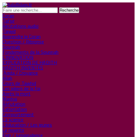
Coran
Tafsir
Récitations audio
Tajwid
Apprendre le Coran
Question / Réponse
Sounnah
Fondements de la Sounnah
L’INNOVATION
EXPLICATION DE HADITH
HADITH INVENTÉS
‘Aqida / Croyance
Allah
Cours de Tawhid
Les piliers de la foi
Après la mort
Manhaj
Réfutation
Exhortation
Comportement
La science
L’éducation / Les jeunes
Le repentir
Fiqh / Jurisprudence