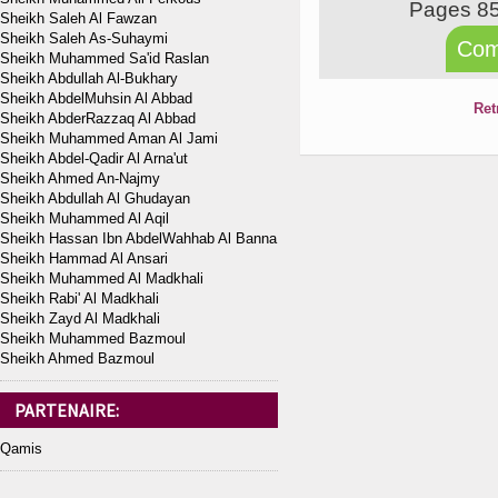
Pages 8
Sheikh Saleh Al Fawzan
Sheikh Saleh As-Suhaymi
Com
Sheikh Muhammed Sa'id Raslan
Sheikh Abdullah Al-Bukhary
Sheikh AbdelMuhsin Al Abbad
Ret
Sheikh AbderRazzaq Al Abbad
Sheikh Muhammed Aman Al Jami
Sheikh Abdel-Qadir Al Arna'ut
Sheikh Ahmed An-Najmy
Sheikh Abdullah Al Ghudayan
Sheikh Muhammed Al Aqil
Sheikh Hassan Ibn AbdelWahhab Al Banna
Sheikh Hammad Al Ansari
Sheikh Muhammed Al Madkhali
Sheikh Rabi' Al Madkhali
Sheikh Zayd Al Madkhali
Sheikh Muhammed Bazmoul
Sheikh Ahmed Bazmoul
PARTENAIRE:
Qamis