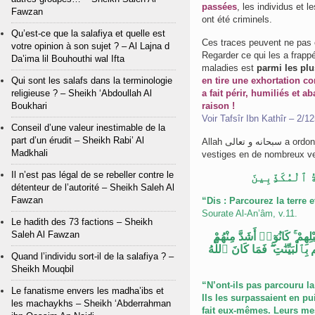
passées
, les individus et l
Fawzan
ont été criminels.
Qu’est-ce que la salafiya et quelle est
Ces traces peuvent ne pas ê
votre opinion à son sujet ? – Al Lajna d
Regarder ce qui les a frap
Da’ima lil Bouhouthi wal Ifta
maladies est
parmi les plu
Qui sont les salafs dans la terminologie
en tire une exhortation c
religieuse ? – Sheikh ‘Abdoullah Al
a fait périr, humiliés et 
Boukhari
raison !
Voir Tafsîr Ibn Kathîr – 2/1
Conseil d’une valeur inestimable de la
part d’un érudit – Sheikh Rabi’ Al
Allah سبحانه و تعالى a ordonné à Ses serviteurs de parcourir la terre de contempler et de méditer ces
Madkhali
vestiges en de nombreux ve
Il n’est pas légal de se rebeller contre le
 ٱلْمُكَذِّبِينَ
détenteur de l’autorité – Sheikh Saleh Al
Fawzan
“Dis : Parcourez la terre 
Sourate Al-An’âm, v.11.
Le hadith des 73 factions – Sheikh
Saleh Al Fawzan
كَانُوٓا۟ أَشَدَّ مِنْهُمْ
ۚ
ِهِمْ
فَمَا كَانَ ٱللَّهُ
ۖ
ِٱلْبَيِّنَٰتِ
Quand l’individu sort-il de la salafiya ? –
Sheikh Mouqbil
“N’ont-ils pas parcouru la
Le fanatisme envers les madha’ibs et
Ils les surpassaient en pu
les machaykhs – Sheikh ‘Abderrahman
fait eux-mêmes. Leurs mes