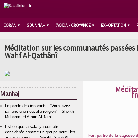
CORAN
SOUNNAH
‘AQIDA / CROYANCE
EXHORTATION
Méditation sur les communautés passées f
Wahf Al-Qathânî
Médita
Manhaj
f
La parole des ignorants : “Vous avez
ramené une nouvelle religion” – Sheikh
Muhammed Aman Al Jami
Est-ce que la salafiya doit être
considérée comme un groupe parmi les
Fait partie de la sagesse 
autres groupes… – Sheikh Saleh Al