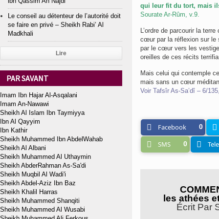
ibn Qassim An Najdi
qui leur fit du tort, mais 
Sourate Ar-Rûm, v.9.
Le conseil au détenteur de l’autorité doit
se faire en privé – Sheikh Rabi’ Al
L’ordre de parcourir la terr
Madkhali
cœur par la réflexion sur le
par le cœur vers les vestig
Lire
oreilles de ces récits terrifi
Mais celui qui contemple ce
PAR SAVANT
mais sans un cœur méditant [
Voir Tafsîr As-Sa’dî – 6/135
Imam Ibn Hajar Al-Asqalani
Imam An-Nawawi
Sheikh Al Islam Ibn Taymiyya
Ibn Al Qayyim
Facebook
0
Ibn Kathir
Sheikh Muhammed Ibn AbdelWahab
SMS
0
Tel
Sheikh Al Albani
Sheikh Muhammed Al Uthaymin
Sheikh AbderRahman As-Sa'di
Sheikh Muqbil Al Wadi'i
Sheikh Abdel-Aziz Ibn Baz
COMMEN
Sheikh Khalil Harras
les athées 
Sheikh Muhammed Shanqiti
Écrit Par 
Sheikh Muhammed Al Wusabi
Sheikh Muhammed Ali Ferkous