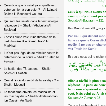
ونَ
Qu’est-ce que la salafiya et quelle est
votre opinion à son sujet ? – Al Lajna d
Ceux à qui Nous avons donn
Da’ima lil Bouhouthi wal Ifta
ceux qui n’y croient pas s
Sourate Al-Baqarah, v.121.
Qui sont les salafs dans la terminologie
religieuse ? – Sheikh ‘Abdoullah Al
Ibn Mas’ûd 
Boukhari
Par Celui qui détient mon
Conseil d’une valeur inestimable de la
licite ce que le Coran décla
part d’un érudit – Sheikh Rabi’ Al
révélé, à ne pas en change
Madkhali
Voir Tafsîr Ibn Kathîr.
Il n’est pas légal de se rebeller contre le
Et seuls ceux qui le récitent
détenteur de l’autorité – Sheikh Saleh Al
Fawzan
ودُ ٱلَّذِينَ يَخْشَوْنَ رَبَّهُمْ
ْدِى بِهِۦ مَن يَشَآءُ ۚ وَمَن
Le hadith des 73 factions – Sheikh
Saleh Al Fawzan
Quand l’individu sort-il de la salafiya ? –
Allah a révélé le plus bea
Sheikh Mouqbil
répètent. La peau de ceux 
leur cœur s’apaisent au rap
Le fanatisme envers les madha’ibs et
veut. Mais celui qu’Allah 
les machaykhs – Sheikh ‘Abderrahman
Sourate Az-Zumar, v.23.
ibn Qassim An Najdi
Ceux qui recherchent le suc