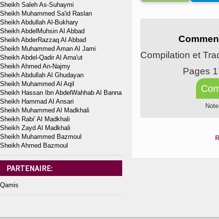
Sheikh Saleh As-Suhaymi
Sheikh Muhammed Sa'id Raslan
Sheikh Abdullah Al-Bukhary
Sheikh AbdelMuhsin Al Abbad
Comment 
Sheikh AbderRazzaq Al Abbad
Sheikh Muhammed Aman Al Jami
Compilation et Tra
Sheikh Abdel-Qadir Al Arna'ut
Sheikh Ahmed An-Najmy
Pages 1
Sheikh Abdullah Al Ghudayan
Sheikh Muhammed Al Aqil
Com
Sheikh Hassan Ibn AbdelWahhab Al Banna
Sheikh Hammad Al Ansari
Note
Sheikh Muhammed Al Madkhali
Sheikh Rabi' Al Madkhali
Sheikh Zayd Al Madkhali
Sheikh Muhammed Bazmoul
R
Sheikh Ahmed Bazmoul
PARTENAIRE:
Qamis