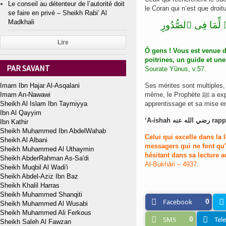
Le conseil au détenteur de l’autorité doit
le Coran qui n’est que droit
se faire en privé – Sheikh Rabi’ Al
Madkhali
ٌۭ لِّمَا فِى ٱلصُّدُورِ
Lire
Ô gens ! Vous est venue d
poitrines, un guide et un
PAR SAVANT
Sourate Yûnus, v.57.
Imam Ibn Hajar Al-Asqalani
Ses mérites sont multiples, et Allah ﷻ n’a cessé de les rappeler tout au lo
Imam An-Nawawi
même, le Prophète ﷺ a exposé à la communauté que c’est dans l’attachement au Coran, son
Sheikh Al Islam Ibn Taymiyya
apprentissage et sa mise en
Ibn Al Qayyim
Ibn Kathir
Sheikh Muhammed Ibn AbdelWahab
Celui qui excelle dans la
Sheikh Al Albani
messagers qui ne font qu’o
Sheikh Muhammed Al Uthaymin
hésitant dans sa lecture
Sheikh AbderRahman As-Sa'di
Al-Bukhâri – 4937.
Sheikh Muqbil Al Wadi'i
Sheikh Abdel-Aziz Ibn Baz
Sheikh Khalil Harras
Sheikh Muhammed Shanqiti
Facebook
0
Sheikh Muhammed Al Wusabi
Sheikh Muhammed Ali Ferkous
SMS
0
Tel
Sheikh Saleh Al Fawzan