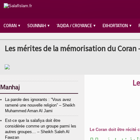
CORAN
SOUNNAH
‘AQIDA / CROYANCE
EXHORTATION
Les mérites de la mémorisation du Coran 
Le
Manhaj
La parole des ignorants : “Vous avez
ramené une nouvelle religion” – Sheikh
Muhammed Aman Al Jami
Est-ce que la salafiya doit être
considérée comme un groupe parmi les
Le Coran doit être récité 
autres groupes… – Sheikh Saleh Al
Fawzan
۟لَٰٓئِكَ يُؤْمِنُونَ بِهِۦ