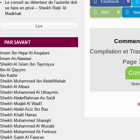
Facebook
0
Le conseil au détenteur de l’autorité doit
se faire en privé – Sheikh Rabi’ Al
SMS
0
Tel
Madkhali
Lire
Comment 
PAR SAVANT
Compilation et Tra
Imam Ibn Hajar Al-Asqalani
Imam An-Nawawi
Page 
Sheikh Al Islam Ibn Taymiyya
Ibn Al Qayyim
Com
Ibn Kathir
Sheikh Muhammed Ibn AbdelWahab
Note
Sheikh Al Albani
Sheikh Muhammed Al Uthaymin
Sheikh AbderRahman As-Sa'di
Sheikh Muqbil Al Wadi'i
R
Sheikh Abdel-Aziz Ibn Baz
Sheikh Khalil Harras
Sheikh Muhammed Shanqiti
Sheikh Muhammed Al Wusabi
Sheikh Muhammed Ali Ferkous
Sheikh Saleh Al Fawzan