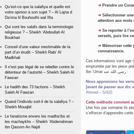
➜
Prendre un Coran
Qu’est-ce que la salafiya et quelle est
votre opinion à son sujet ? – Al Lajna d
➜
Sélectionner une 
Da’ima lil Bouhouthi wal Ifta
attention aux mots 
Qui sont les salafs dans la terminologie
➜
Se reporter à l’e
religieuse ? – Sheikh ‘Abdoullah Al
versets, puis lire c
Boukhari
➜
Mémoriser cette p
Conseil d’une valeur inestimable de la
connaissance.
part d’un érudit – Sheikh Rabi’ Al
Madkhali
Ces informations vont agir
empruntée par les pieux prédécesseurs par
Il n’est pas légal de se rebeller contre le
Ibn ‘Umar رضي الله عنه :
détenteur de l’autorité – Sheikh Saleh Al
Fawzan
Nous apprenions les verse
Le hadith des 73 factions – Sheikh
[avant de passer aux dix v
Saleh Al Fawzan
Ahmed – 5/410.
Quand l’individu sort-il de la salafiya ? –
Cette méthode convient au
Sheikh Mouqbil
Une fois par semaine ils peu
s’efforcer d’apprendre cette
Le fanatisme envers les madha’ibs et
les machaykhs – Sheikh ‘Abderrahman
ibn Qassim An Najdi