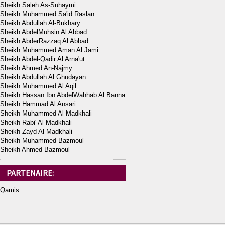
Sheikh Saleh As-Suhaymi
Sheikh Muhammed Sa'id Raslan
Sheikh Abdullah Al-Bukhary
Sheikh AbdelMuhsin Al Abbad
Sheikh AbderRazzaq Al Abbad
Sheikh Muhammed Aman Al Jami
Sheikh Abdel-Qadir Al Arna'ut
Sheikh Ahmed An-Najmy
Sheikh Abdullah Al Ghudayan
Sheikh Muhammed Al Aqil
Sheikh Hassan Ibn AbdelWahhab Al Banna
Sheikh Hammad Al Ansari
Sheikh Muhammed Al Madkhali
Sheikh Rabi' Al Madkhali
Sheikh Zayd Al Madkhali
Sheikh Muhammed Bazmoul
Sheikh Ahmed Bazmoul
PARTENAIRE:
Qamis