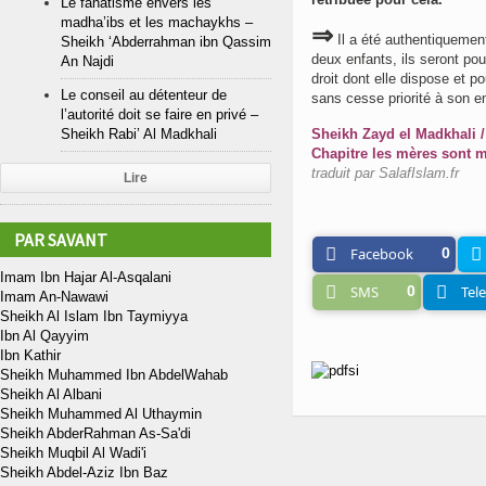
Le fanatisme envers les
madha’ibs et les machaykhs –
⇒
Il a été authentiquement rapporté du prophète سلم
Sheikh ‘Abderrahman ibn Qassim
deux enfants, ils seront pour
An Najdi
droit dont elle dispose et po
Le conseil au détenteur de
sans cesse priorité à son en
l’autorité doit se faire en privé –
Sheikh Zayd el Madkhali /
Sheikh Rabi’ Al Madkhali
Chapitre les mères sont m
traduit par SalafIslam.fr
Lire
PAR SAVANT
Facebook
0
Imam Ibn Hajar Al-Asqalani
SMS
0
Tel
Imam An-Nawawi
Sheikh Al Islam Ibn Taymiyya
Ibn Al Qayyim
Ibn Kathir
Sheikh Muhammed Ibn AbdelWahab
Sheikh Al Albani
Sheikh Muhammed Al Uthaymin
Sheikh AbderRahman As-Sa'di
Sheikh Muqbil Al Wadi'i
Sheikh Abdel-Aziz Ibn Baz