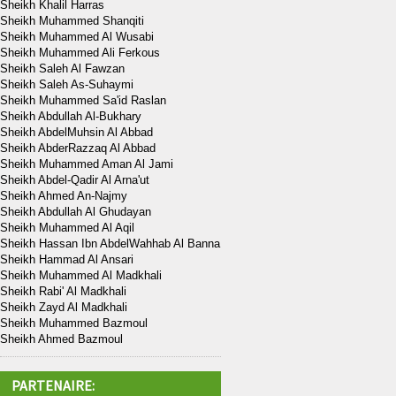
Sheikh Khalil Harras
Sheikh Muhammed Shanqiti
Sheikh Muhammed Al Wusabi
Sheikh Muhammed Ali Ferkous
Sheikh Saleh Al Fawzan
Sheikh Saleh As-Suhaymi
Sheikh Muhammed Sa'id Raslan
Sheikh Abdullah Al-Bukhary
Sheikh AbdelMuhsin Al Abbad
Sheikh AbderRazzaq Al Abbad
Sheikh Muhammed Aman Al Jami
Sheikh Abdel-Qadir Al Arna'ut
Sheikh Ahmed An-Najmy
Sheikh Abdullah Al Ghudayan
Sheikh Muhammed Al Aqil
Sheikh Hassan Ibn AbdelWahhab Al Banna
Sheikh Hammad Al Ansari
Sheikh Muhammed Al Madkhali
Sheikh Rabi' Al Madkhali
Sheikh Zayd Al Madkhali
Sheikh Muhammed Bazmoul
Sheikh Ahmed Bazmoul
PARTENAIRE: