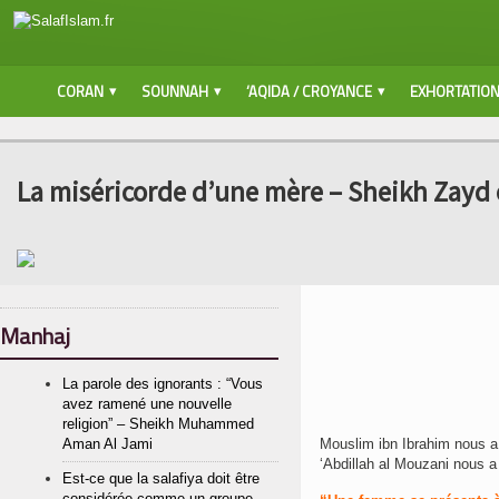
CORAN
SOUNNAH
‘AQIDA / CROYANCE
EXHORTATIO
La miséricorde d’une mère – Sheikh Zayd 
Manhaj
La parole des ignorants : “Vous
avez ramené une nouvelle
religion” – Sheikh Muhammed
Mouslim ibn Ibrahim nous a 
Aman Al Jami
‘Abdillah al Mouzani nous a
Est-ce que la salafiya doit être
considérée comme un groupe