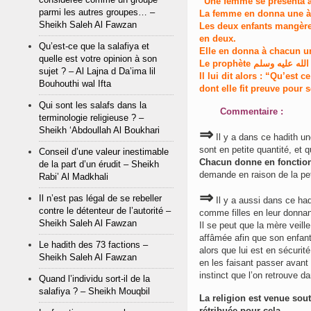
parmi les autres groupes… –
La femme en donna une à 
Sheikh Saleh Al Fawzan
Les deux enfants mangèren
en deux.
Qu’est-ce que la salafiya et
Elle en donna à chacun u
quelle est votre opinion à son
sujet ? – Al Lajna d Da’ima lil
Il lui dit alors : “Qu’est 
Bouhouthi wal Ifta
dont elle fit preuve pour 
Qui sont les salafs dans la
Commentaire :
terminologie religieuse ? –
⇒
Sheikh ‘Abdoullah Al Boukhari
Il y a dans ce hadith un
sont en petite quantité, et
Conseil d’une valeur inestimable
Chacun donne en fonction
de la part d’un érudit – Sheikh
demande en raison de la pet
Rabi’ Al Madkhali
⇒
Il n’est pas légal de se rebeller
Il y a aussi dans ce ha
contre le détenteur de l’autorité –
comme filles en leur donnant 
Sheikh Saleh Al Fawzan
Il se peut que la mère veill
affâmée afin que son enfant l
Le hadith des 73 factions –
alors que lui est en sécurit
Sheikh Saleh Al Fawzan
en les faisant passer avant 
instinct que l’on retrouve 
Quand l’individu sort-il de la
salafiya ? – Sheikh Mouqbil
La religion est venue sout
rétribuée pour cela.