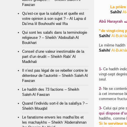
Fawzan
La prière
Sahîh/
Al-
Qu’est-ce que la salafiya et quelle est
votre opinion à son sujet ? – Al Lajna d
Da’ima lil Bouhouthi wal Ifta
“de vingt-cinq p
Qui sont les salafs dans la terminologie
Sahîh/
Al-Bukhâr
religieuse ? – Sheikh ‘Abdoullah Al
Boukhari
Le même hadith e
Sahih/
Al-Bukhâr
Conseil d’une valeur inestimable de la
part d’un érudit – Sheikh Rabi’ Al
Madkhali
1-
Ce hadith indiq
Il n’est pas légal de se rebeller contre le
vingt-sept degrés
détenteur de l’autorité – Sheikh Saleh Al
seul.
Fawzan
2-
Ne se contente
Le hadith des 73 factions – Sheikh
à cet immense bie
Saleh Al Fawzan
commerce fructu
Quand l’individu sort-il de la salafiya ? –
3-
Celui qui prie 
Sheikh Mouqbil
qui dispose d’u
Le fanatisme envers les madha’ibs et
les machaykhs – Sheikh ‘Abderrahman
Si le serviteur 