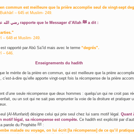
 en commun est meilleure que la prière accomplie seul de vingt-sept deg
Bukhârî – 645 et Muslim- 249.
Abû Harayrah ﺭﺿﻲ ﺍﻟﻠﻪ ﻋﻨﻪ rapporte que le Messager d’Allah ﷺ a dit :
arties.”
î – 648 et Muslim- 249.
st rapporté par Abû Sa’îd mais avec le terme
“degrés”.
î – 646.
Enseignements du hadith
ue le mérite de la prière en commun, qui est meilleure que la prière accompli
, c’est-à-dire qu’elle apporte vingt-sept fois la récompense de la prière accom
nt d’une seule récompense que deux hommes : quelqu’un qui ne croit pas ré
nfait, ou un sot qui ne sait pas emprunter la voie de la droiture et pratiquer 
eux.
seul (
Al-Munfarid
) désigne celui qui prie seul chez lui sans motif légal.
Quant 
n motif légal, sa récompense est compète.
Ce hadith est explicité par d’au
hadiths, comme la parole du Prophète ﷺ :
tombe malade ou voyage, on lui écrit [la récompense] de ce qu’il pratiqua