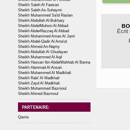
Sheikh Saleh Al Fawzan
Sheikh Saleh As-Suhaymi
Sheikh Muhammed Sa'id Raslan
Sheikh Abdullah Al-Bukhary
BO
Sheikh AbdelMuhsin Al Abbad
Écrit
Sheikh AbderRazzaq Al Abbad
Sheikh Muhammed Aman Al Jami
Sheikh Abdel-Qadir Al Arna'ut
Sheikh Ahmed An-Najmy
Sheikh Abdullah Al Ghudayan
Sheikh Muhammed Al Aqil
Sheikh Hassan Ibn AbdelWahhab Al Banna
Sheikh Hammad Al Ansari
Sheikh Muhammed Al Madkhali
Sheikh Rabi' Al Madkhali
Sheikh Zayd Al Madkhali
Sheikh Muhammed Bazmoul
Sheikh Ahmed Bazmoul
PARTENAIRE:
Qamis