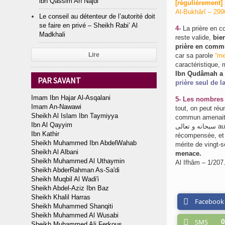
ibn Qassim An Najdi
[régulièrement] 
Al-Bukhârî – 299
Le conseil au détenteur de l’autorité doit
se faire en privé – Sheikh Rabi’ Al
4-
La prière en co
Madkhali
reste valide,
bien
prière en com
Lire
car sa parole
“me
caractéristique, 
Ibn Qudâmah a d
PAR SAVANT
prière seul de l
Imam Ibn Hajar Al-Asqalani
5-
Les nombres c
Imam An-Nawawi
tout, on peut réunir
Sheikh Al Islam Ibn Taymiyya
commun amenait v
Ibn Al Qayyim
سبحانه و تعالى augmenta cela à vingt-sept. Cela montre également que la prière accomplie seul est
Ibn Kathir
récompensée, et 
Sheikh Muhammed Ibn AbdelWahab
mérite de vingt-s
Sheikh Al Albani
menace.
Sheikh Muhammed Al Uthaymin
Al Ifhâm – 1/207
Sheikh AbderRahman As-Sa'di
Sheikh Muqbil Al Wadi'i
Sheikh Abdel-Aziz Ibn Baz
Sheikh Khalil Harras
Facebook
Sheikh Muhammed Shanqiti
Sheikh Muhammed Al Wusabi
SMS
0
Sheikh Muhammed Ali Ferkous