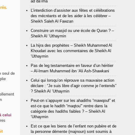
ad da’ima
rés.
L’interdiction d’assister aux fêtes et célébrations
des mécréants et de les aider à les célébrer –
Sheikh Saleh Al Fawzan
Construire un masjid ou une école de Quran ? –
Sheikh Al ‘Uthaymin
La hijra des prophètes – Sheikh Muhammed Al
Khoudari avec les commentaires de Sheikh Al
‘Uthaymin
Pas de leg testamentaire en faveur d’un héritier
– Al-Imam Muhammed ibn ‘Ali Ash-Shawkani
e seul de
plie
Celui qui lorsqu’on réprouve sa mauvaise action
déclare : “Je suis libre d’agir comme je l’entends”
? Sheikh Al ‘Uthaymin
ellement
un
Peut-on s’appuyer sur les ahadiths “mawqouf” et
est-ce que le hadith “maqtou'” rentre dans la
catégorie des hadiths faibles ? – Sheikh Al
à celui
‘Uthaymin
tres
Est ce que les biens de l’enfant non pubère et de
it
la personne démente (majnoun) sont soumis à