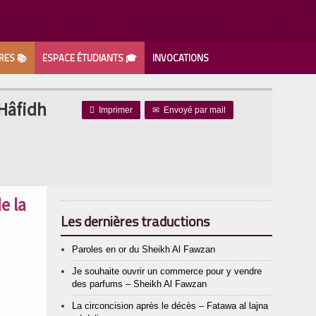
RES 📚
ESPACE ÉTUDIANTS 🎓
INVOCATIONS
 Hâfidh

Imprimer
✉
Envoyé par mail
e la
Les dernières traductions
Paroles en or du Sheikh Al Fawzan
Je souhaite ouvrir un commerce pour y vendre
des parfums – Sheikh Al Fawzan
La circoncision après le décès – Fatawa al lajna