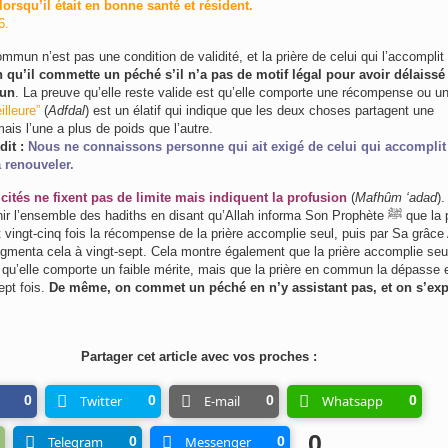
lorsqu’il était en bonne santé et résident.
6.
mmun n’est pas une condition de validité, et la prière de celui qui l’accomplit
 qu’il commette un péché s’il n’a pas de motif légal pour avoir délaissé 
mun
. La preuve qu’elle reste valide est qu’elle comporte une récompense ou un
illeure”
(
Adfdal
) est un élatif qui indique que les deux choses partagent une
mais l’une a plus de poids que l’autre.
it :
Nous ne connaissons personne qui ait exigé de celui qui accomplit
a renouveler.
ités ne fixent pas de limite mais indiquent la profusion
(
Mafhûm ‘adad
)
 l’ensemble des hadiths en disant qu’Allah informa Son Prophète ﷺ que la prière en
ingt-cinq fois la récompense de la prière accomplie seul, puis par Sa grâce 
qu’elle comporte un faible mérite, mais que la prière en commun la dépasse 
ept fois.
De même, on commet un péché en n’y assistant pas, et on s’exp
.
Partager cet article avec vos proches :
0
Twitter
0
E-mail
0
Whatsapp
0
0
Telegram
0
Messenger
0