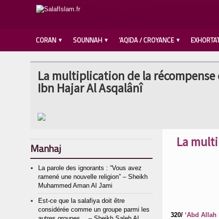
CORAN
SOUNNAH
‘AQIDA / CROYANCE
EXHORTA
La multiplication de la récompense 
Ibn Hajar Al Asqalânî
La multi
Manhaj
La parole des ignorants : “Vous avez
ramené une nouvelle religion” – Sheikh
Muhammed Aman Al Jami
Est-ce que la salafiya doit être
considérée comme un groupe parmi les
320/
autres groupes… – Sheikh Saleh Al