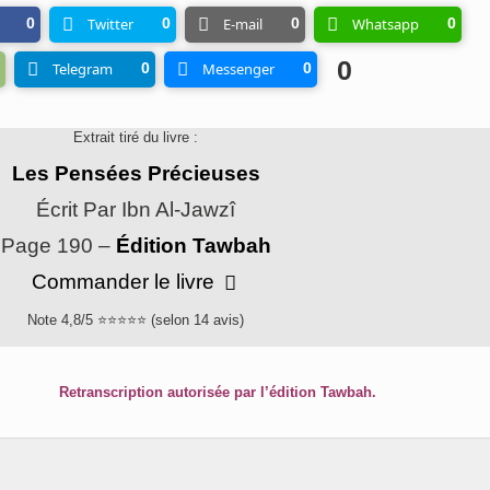
0
Twitter
0
E-mail
0
Whatsapp
0
0
Telegram
0
Messenger
0
Extrait tiré du livre :
Les Pensées Précieuses
Écrit Par Ibn Al-Jawzî
Page 190 –
Édition Tawbah
Commander le livre
Note 4,8/5 ⭐⭐⭐⭐⭐ (selon 14 avis)
Retranscription autorisée par l’édition Tawbah.