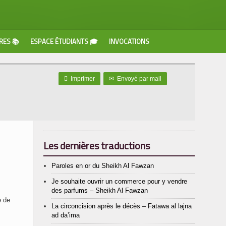
RES 📚
ESPACE ÉTUDIANTS 🎓
INVOCATIONS

Imprimer
✉
Envoyé par mail
Les dernières traductions
Paroles en or du Sheikh Al Fawzan
Je souhaite ouvrir un commerce pour y vendre
des parfums – Sheikh Al Fawzan
e de
La circoncision après le décès – Fatawa al lajna
ad da’ima