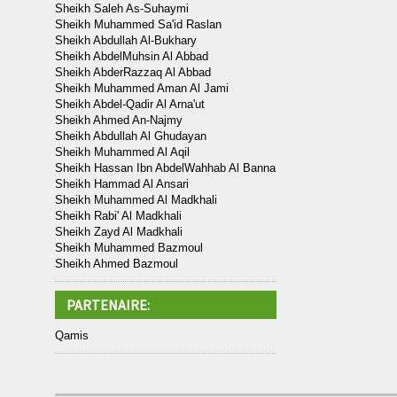
Sheikh Saleh As-Suhaymi
Sheikh Muhammed Sa'id Raslan
Sheikh Abdullah Al-Bukhary
Sheikh AbdelMuhsin Al Abbad
Sheikh AbderRazzaq Al Abbad
Sheikh Muhammed Aman Al Jami
Sheikh Abdel-Qadir Al Arna'ut
Sheikh Ahmed An-Najmy
Sheikh Abdullah Al Ghudayan
Sheikh Muhammed Al Aqil
Sheikh Hassan Ibn AbdelWahhab Al Banna
Sheikh Hammad Al Ansari
Sheikh Muhammed Al Madkhali
Sheikh Rabi' Al Madkhali
Sheikh Zayd Al Madkhali
Sheikh Muhammed Bazmoul
Sheikh Ahmed Bazmoul
PARTENAIRE:
Qamis