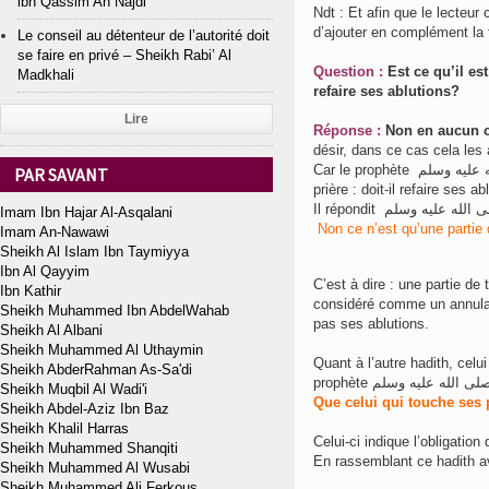
ibn Qassim An Najdi
Ndt : Et afin que le lecteu
d’ajouter en complément la 
Le conseil au détenteur de l’autorité doit
se faire en privé – Sheikh Rabi’ Al
Question :
Est ce qu’il es
Madkhali
refaire ses ablutions?
Lire
Réponse :
Non en aucun c
désir, dans ce cas cela les 
Car le prophète ﺻﻠﻰ ﺍﻟﻠﻪ ﻋﻠﻴﻪ ﻭﺳﻠﻢ fut interrogé au sujet de l’homme qui touche ses parties durant la
PAR SAVANT
prière : doit-il refaire ses a
Imam Ibn Hajar Al-Asqalani
Non ce n’est qu’une partie 
Imam An-Nawawi
Sheikh Al Islam Ibn Taymiyya
Ibn Al Qayyim
C’est à dire : une partie de 
Ibn Kathir
considéré comme un annulati
Sheikh Muhammed Ibn AbdelWahab
pas ses ablutions.
Sheikh Al Albani
Sheikh Muhammed Al Uthaymin
Quant à l’autre hadith, celui rapporté par 
Sheikh AbderRahman As-Sa'di
Sheikh Muqbil Al Wadi'i
Que celui qui touche ses p
Sheikh Abdel-Aziz Ibn Baz
Sheikh Khalil Harras
Celui-ci indique l’obligation
Sheikh Muhammed Shanqiti
En rassemblant ce hadith a
Sheikh Muhammed Al Wusabi
Sheikh Muhammed Ali Ferkous