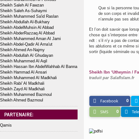
Sheikh Saleh Al Fawzan
Que si la personne tou
Sheikh Saleh As-Suhaymi
de son corps et invali
Sheikh Muhammed Sa'id Raslan
n’annule pas ses ablut
Sheikh Abdullah Al-Bukhary
Sheikh AbdelMuhsin Al Abbad
Et l’on doit savoir que lorsq
Sheikh AbderRazzaq Al Abbad
chose qui s’interpose entre
Sheikh Muhammed Aman Al Jami
ndt : s’il n’y a pas de cont
Sheikh Abdel-Qadir Al Arna'ut
les ablutions et ce même si 
Sheikh Ahmed An-Najmy
sortir (liquide séminale ou s
Sheikh Abdullah Al Ghudayan
Sheikh Muhammed Al Aqil
Sheikh Hassan Ibn AbdelWahhab Al Banna
Sheikh Hammad Al Ansari
Sheikh Ibn ‘Utheymin / Fa
Sheikh Muhammed Al Madkhali
traduit par SalafIslam.fr
Sheikh Rabi' Al Madkhali
Sheikh Zayd Al Madkhali
Sheikh Muhammed Bazmoul
Sheikh Ahmed Bazmoul
Facebook
0
SMS
0
Tel
PARTENAIRE:
Qamis