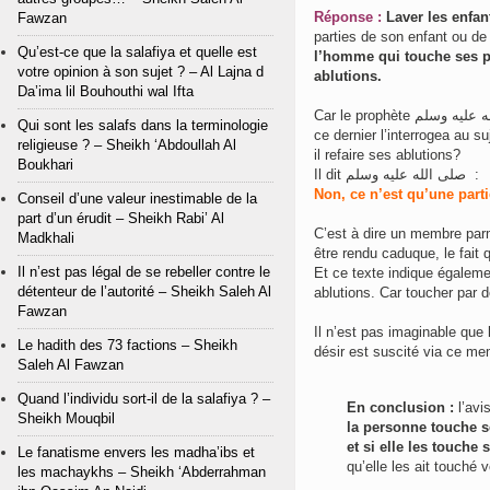
Réponse :
Laver les enfan
Fawzan
parties de son enfant ou de s
Qu’est-ce que la salafiya et quelle est
l’homme qui touche ses p
votre opinion à son sujet ? – Al Lajna d
ablutions.
Da’ima lil Bouhouthi wal Ifta
Car le prophète ﺻﻠﻰ ﺍﻟﻠﻪ ﻋﻠﻴﻪ ﻭﺳﻠﻢ a dit dans le hadith rapporté par Talq ibn ‘Ali ﺭﺿﻲ ﺍﻟﻠﻪ ﻋﻨﻪ lorsque
Qui sont les salafs dans la terminologie
ce dernier l’interrogea au s
religieuse ? – Sheikh ‘Abdoullah Al
il refaire ses ablutions?
Boukhari
Il dit ﺻﻠﻰ ﺍﻟﻠﻪ ﻋﻠﻴﻪ ﻭﺳﻠﻢ :
Non, ce n’est qu’une part
Conseil d’une valeur inestimable de la
part d’un érudit – Sheikh Rabi’ Al
C’est à dire un membre parm
Madkhali
être rendu caduque, le fait
Il n’est pas légal de se rebeller contre le
Et ce texte indique égalemen
détenteur de l’autorité – Sheikh Saleh Al
ablutions. Car toucher par 
Fawzan
Il n’est pas imaginable que
Le hadith des 73 factions – Sheikh
désir est suscité via ce m
Saleh Al Fawzan
Quand l’individu sort-il de la salafiya ? –
En conclusion :
l’avi
Sheikh Mouqbil
la personne touche ses
et si elle les touche
Le fanatisme envers les madha’ibs et
qu’elle les ait touché 
les machaykhs – Sheikh ‘Abderrahman