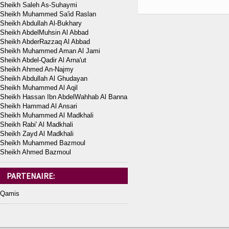
Sheikh Saleh As-Suhaymi
Sheikh Muhammed Sa'id Raslan
Sheikh Abdullah Al-Bukhary
Sheikh AbdelMuhsin Al Abbad
Sheikh AbderRazzaq Al Abbad
Sheikh Muhammed Aman Al Jami
Sheikh Abdel-Qadir Al Arna'ut
Sheikh Ahmed An-Najmy
Sheikh Abdullah Al Ghudayan
Sheikh Muhammed Al Aqil
Sheikh Hassan Ibn AbdelWahhab Al Banna
Sheikh Hammad Al Ansari
Sheikh Muhammed Al Madkhali
Sheikh Rabi' Al Madkhali
Sheikh Zayd Al Madkhali
Sheikh Muhammed Bazmoul
Sheikh Ahmed Bazmoul
PARTENAIRE:
Qamis