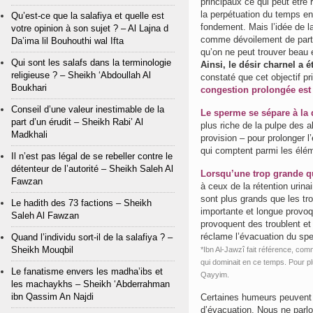
principaux ce qui peut être
la perpétuation du temps en
Qu’est-ce que la salafiya et quelle est
fondement. Mais l’idée de l
votre opinion à son sujet ? – Al Lajna d
comme dévoilement de partie
Da’ima lil Bouhouthi wal Ifta
qu’on ne peut trouver beau 
Qui sont les salafs dans la terminologie
Ainsi, le désir charnel a é
religieuse ? – Sheikh ‘Abdoullah Al
constaté que cet objectif pr
Boukhari
congestion prolongée est
Conseil d’une valeur inestimable de la
Le sperme se sépare à la 
part d’un érudit – Sheikh Rabi’ Al
plus riche de la pulpe des al
Madkhali
provision – pour prolonger l
qui comptent parmi les élém
Il n’est pas légal de se rebeller contre le
détenteur de l’autorité – Sheikh Saleh Al
Lorsqu’une trop grande q
Fawzan
à ceux de la rétention urin
sont plus grands que les tr
Le hadith des 73 factions – Sheikh
importante et longue provo
Saleh Al Fawzan
provoquent des troublent e
réclame l’évacuation du sp
Quand l’individu sort-il de la salafiya ? –
Sheikh Mouqbil
*Ibn Al-Jawzî fait référence, co
qui dominait en ce temps. Pour pl
Le fanatisme envers les madha’ibs et
Qayyim.
les machaykhs – Sheikh ‘Abderrahman
ibn Qassim An Najdi
Certaines humeurs peuvent s
d’évacuation. Nous ne parlon