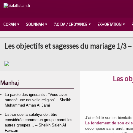
CORAN
SOUNNAH
‘AQIDA / CROYANCE
EXHORTATION
Les objectifs et sagesses du mariage 1/3 –
Les ob
Manhaj
La parole des ignorants : “Vous avez
ramené une nouvelle religion” – Sheikh
Muhammed Aman Al Jami
Est-ce que la salafiya doit être
J’ai médité sur les bienfait
considérée comme un groupe parmi les
Le fondement de son exist
autres groupes… – Sheikh Saleh Al
décompose sans arrêt, mais
Fawzan