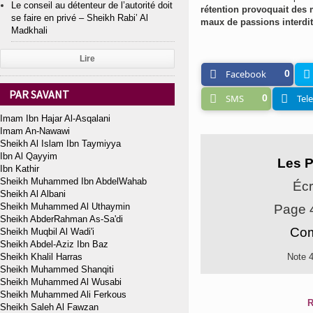
Le conseil au détenteur de l’autorité doit
rétention provoquait des m
se faire en privé – Sheikh Rabi’ Al
maux de passions interdi
Madkhali
Lire
Facebook
0
PAR SAVANT
SMS
0
Tel
Imam Ibn Hajar Al-Asqalani
Imam An-Nawawi
Sheikh Al Islam Ibn Taymiyya
Ibn Al Qayyim
Les 
Ibn Kathir
Sheikh Muhammed Ibn AbdelWahab
Écr
Sheikh Al Albani
Sheikh Muhammed Al Uthaymin
Page 
Sheikh AbderRahman As-Sa'di
Com
Sheikh Muqbil Al Wadi'i
Sheikh Abdel-Aziz Ibn Baz
Sheikh Khalil Harras
Note 
Sheikh Muhammed Shanqiti
Sheikh Muhammed Al Wusabi
Sheikh Muhammed Ali Ferkous
R
Sheikh Saleh Al Fawzan